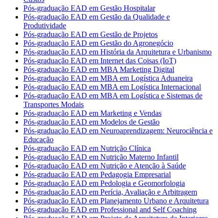
Pós-graduação EAD em Gestão Hospitalar
Pós-graduação EAD em Gestão da Qualidade e
Produtividade
Pós-graduação EAD em Gestão de Projetos
Pós-graduação EAD em Gestão do Agronegócio
Pós-graduação EAD em História da Arquitetura e Urbanismo
Pós-graduação EAD em Internet das Coisas (IoT)
Pós-graduação EAD em MBA Marketing Digital
Pós-graduação EAD em MBA em Logística Aduaneira
Pós-graduação EAD em MBA em Logística Internacional
Pós-graduação EAD em MBA em Logística e Sistemas de
Transportes Modais
Pós-graduação EAD em Marketing e Vendas
Pós-graduação EAD em Modelos de Gestão
Pós-graduação EAD em Neuroaprendizagem: Neurociência e
Educação
Pós-graduação EAD em Nutrição Clínica
Pós-graduação EAD em Nutrição Materno Infantil
Pós-graduação EAD em Nutrição e Atenção à Saúde
Pós-graduação EAD em Pedagogia Empresarial
Pós-graduação EAD em Pedologia e Geomorfologia
Pós-graduação EAD em Perícia, Avaliação e Arbitragem
Pós-graduação EAD em Planejamento Urbano e Arquitetura
Pós-graduação EAD em Professional and Self Coaching