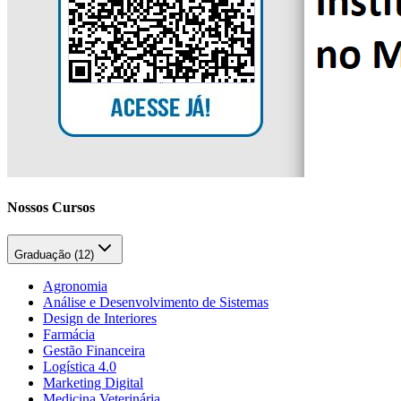
Nossos Cursos
Graduação (
12
)
Agronomia
Análise e Desenvolvimento de Sistemas
Design de Interiores
Farmácia
Gestão Financeira
Logística 4.0
Marketing Digital
Medicina Veterinária