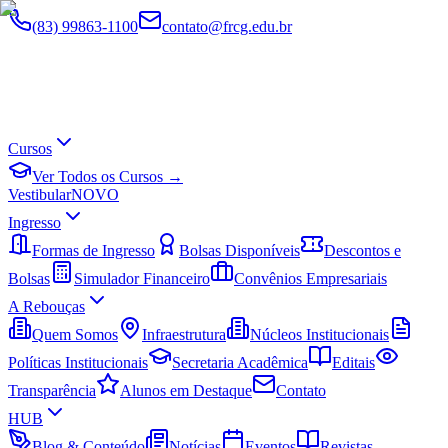
(83) 99863-1100
contato@frcg.edu.br
Cursos
Ver Todos os Cursos →
Vestibular
NOVO
Ingresso
Formas de Ingresso
Bolsas Disponíveis
Descontos e
Bolsas
Simulador Financeiro
Convênios Empresariais
A Rebouças
Quem Somos
Infraestrutura
Núcleos Institucionais
Políticas Institucionais
Secretaria Acadêmica
Editais
Transparência
Alunos em Destaque
Contato
HUB
Blog & Conteúdo
Notícias
Eventos
Revistas