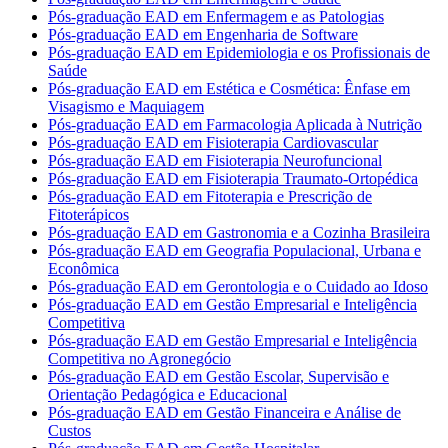
Pós-graduação EAD em Enfermagem e as Patologias
Pós-graduação EAD em Engenharia de Software
Pós-graduação EAD em Epidemiologia e os Profissionais de
Saúde
Pós-graduação EAD em Estética e Cosmética: Ênfase em
Visagismo e Maquiagem
Pós-graduação EAD em Farmacologia Aplicada à Nutrição
Pós-graduação EAD em Fisioterapia Cardiovascular
Pós-graduação EAD em Fisioterapia Neurofuncional
Pós-graduação EAD em Fisioterapia Traumato-Ortopédica
Pós-graduação EAD em Fitoterapia e Prescrição de
Fitoterápicos
Pós-graduação EAD em Gastronomia e a Cozinha Brasileira
Pós-graduação EAD em Geografia Populacional, Urbana e
Econômica
Pós-graduação EAD em Gerontologia e o Cuidado ao Idoso
Pós-graduação EAD em Gestão Empresarial e Inteligência
Competitiva
Pós-graduação EAD em Gestão Empresarial e Inteligência
Competitiva no Agronegócio
Pós-graduação EAD em Gestão Escolar, Supervisão e
Orientação Pedagógica e Educacional
Pós-graduação EAD em Gestão Financeira e Análise de
Custos