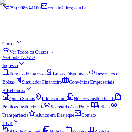
(83) 99863-1100
contato@frcg.edu.br
Cursos
Ver Todos os Cursos →
Vestibular
NOVO
Ingresso
Formas de Ingresso
Bolsas Disponíveis
Descontos e
Bolsas
Simulador Financeiro
Convênios Empresariais
A Rebouças
Quem Somos
Infraestrutura
Núcleos Institucionais
Políticas Institucionais
Secretaria Acadêmica
Editais
Transparência
Alunos em Destaque
Contato
HUB
Blog & Conteúdo
Notícias
Eventos
Revistas