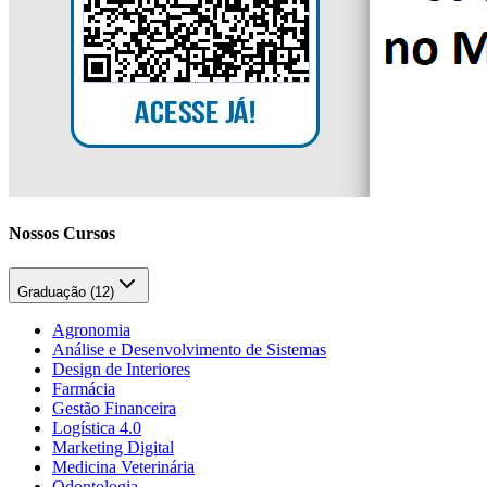
Nossos Cursos
Graduação (
12
)
Agronomia
Análise e Desenvolvimento de Sistemas
Design de Interiores
Farmácia
Gestão Financeira
Logística 4.0
Marketing Digital
Medicina Veterinária
Odontologia