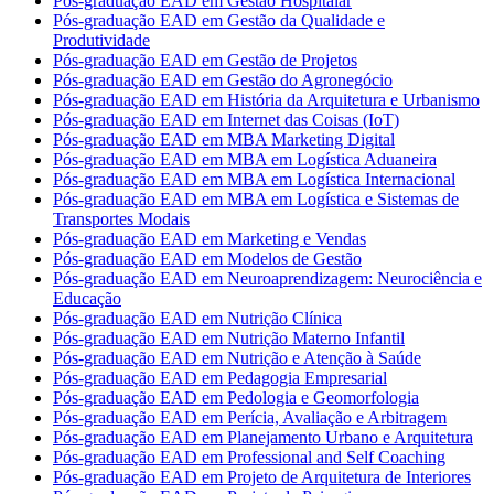
Pós-graduação EAD em Gestão Hospitalar
Pós-graduação EAD em Gestão da Qualidade e
Produtividade
Pós-graduação EAD em Gestão de Projetos
Pós-graduação EAD em Gestão do Agronegócio
Pós-graduação EAD em História da Arquitetura e Urbanismo
Pós-graduação EAD em Internet das Coisas (IoT)
Pós-graduação EAD em MBA Marketing Digital
Pós-graduação EAD em MBA em Logística Aduaneira
Pós-graduação EAD em MBA em Logística Internacional
Pós-graduação EAD em MBA em Logística e Sistemas de
Transportes Modais
Pós-graduação EAD em Marketing e Vendas
Pós-graduação EAD em Modelos de Gestão
Pós-graduação EAD em Neuroaprendizagem: Neurociência e
Educação
Pós-graduação EAD em Nutrição Clínica
Pós-graduação EAD em Nutrição Materno Infantil
Pós-graduação EAD em Nutrição e Atenção à Saúde
Pós-graduação EAD em Pedagogia Empresarial
Pós-graduação EAD em Pedologia e Geomorfologia
Pós-graduação EAD em Perícia, Avaliação e Arbitragem
Pós-graduação EAD em Planejamento Urbano e Arquitetura
Pós-graduação EAD em Professional and Self Coaching
Pós-graduação EAD em Projeto de Arquitetura de Interiores