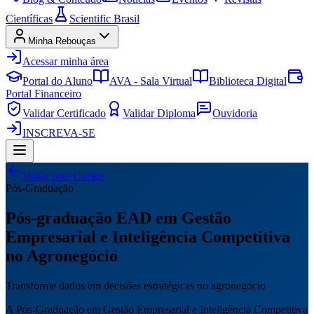
Científicas
Scientific Brasil
Minha Rebouças
Acessar minha área
Portal do Aluno
AVA - Sala Virtual
Biblioteca Digital
Portal Financeiro
Validar Certificado
Validar Diploma
Ouvidoria
INSCREVA-SE
Voltar para Cursos
Pós-Graduação
Pós-graduação EAD em Gestão
Empresarial e Inteligência Competitiva
no Agronegócio
Transforme dados em decisões estratégicas no agronegócio
A Pós-Graduação em Gestão Empresarial e Inteligência Competitiva