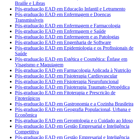
Braille e Libras
Pós-graduação EAD em Educação Infantil e Letramento
Pós-graduação EAD em Enfermagem e Doenças
Transmissíveis
Pós-graduação EAD em Enfermagem e Farmacologia
Pós-graduação EAD em Enfermagem e Saúde
Pós-graduação EAD em Enfermagem e as Patologias
Pós-graduação EAD em Engenharia de Software
Pós-graduação EAD em Epidemiologia e os Profissionais de
Saúde
Pós-graduação EAD em Estética e Cosmética: Ênfase em
Visagismo e Maquiagem
Pós-graduação EAD em Farmacologia Aplicada à Nutrição
Pós-graduação EAD em Fisioterapia Cardiovascular
Pós-graduação EAD em Fisioterapia Neurofuncional
Pós-graduação EAD em Fisioterapia Traumato-Ortopédica
Pós-graduação EAD em Fitoterapia e Prescrição de
Fitoterápicos
Pós-graduação EAD em Gastronomia e a Cozinha Brasileira
Pós-graduação EAD em Geografia Populacional, Urbana e
Econômica
Pós-graduação EAD em Gerontologia e o Cuidado ao Idoso
Pós-graduação EAD em Gestão Empresarial e Inteligência
Competitiva
Pós-graduação EAD em Gestão Empresarial e Inteligência