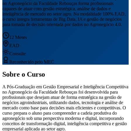
no Agronegócio da Faculdade Rebouças forma profissionais
capazes de atuar com gestão estratégica, análise de dados e
inteligência de mercado no setor agro. Na modalidade 100% EAD,
o curso integra ferramentas de Big Data, IA e gestão de negócios
para tomada de decisão orientada por dados no Agronegócio 4.0.
12 Meses
EAD
Consulte
Reconhecido pelo MEC
Sobre o Curso
A Pós-Graduação em Gestão Empresarial e Inteligência Competitiva
no Agronegócio da Faculdade Rebouças foi desenvolvida para
profissionais que desejam atuar de forma estratégica na gestão de
negócios agroindustriais, utilizando dados, tecnologia e análise de
mercado como base para decisões mais eficientes e competitivas. O
curso prepara o aluno para compreender a cadeia produtiva do
agronegócio sob uma perspectiva moderna e digital, incorporando
conceitos de transformação digital, inteligência competitiva e gestão
empresarial aplicada ao setor agro.