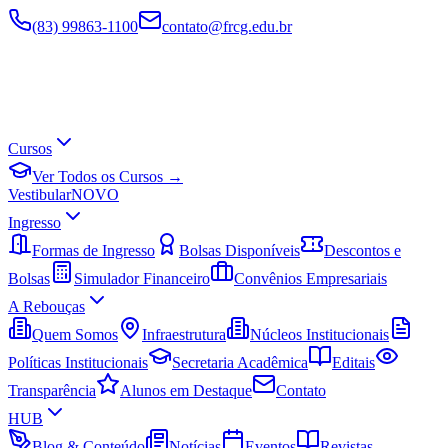
(83) 99863-1100
contato@frcg.edu.br
Cursos
Ver Todos os Cursos →
Vestibular
NOVO
Ingresso
Formas de Ingresso
Bolsas Disponíveis
Descontos e
Bolsas
Simulador Financeiro
Convênios Empresariais
A Rebouças
Quem Somos
Infraestrutura
Núcleos Institucionais
Políticas Institucionais
Secretaria Acadêmica
Editais
Transparência
Alunos em Destaque
Contato
HUB
Blog & Conteúdo
Notícias
Eventos
Revistas