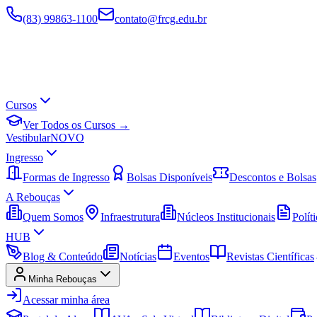
(83) 99863-1100
contato@frcg.edu.br
Cursos
Ver Todos os Cursos →
Vestibular
NOVO
Ingresso
Formas de Ingresso
Bolsas Disponíveis
Descontos e Bolsas
A Rebouças
Quem Somos
Infraestrutura
Núcleos Institucionais
Políti
HUB
Blog & Conteúdo
Notícias
Eventos
Revistas Científicas
Minha Rebouças
Acessar minha área