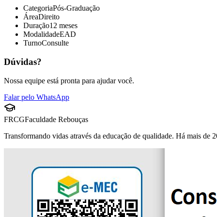
Categoria
Pós-Graduação
Área
Direito
Duração
12 meses
Modalidade
EAD
Turno
Consulte
Dúvidas?
Nossa equipe está pronta para ajudar você.
Falar pelo WhatsApp
FRCG
Faculdade Rebouças
Transformando vidas através da educação de qualidade. Há mais de 2