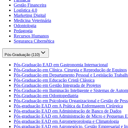
Gestão Financeira
Logística 4.0
Marketing Digital
Medicina Veterinária
Odontologia
Pedagogia
Recursos Humanos
Segurança Cibernética
Pós-Graduação (
110
)
Pós-Graduação EAD em Gastronomia Internacional
Pós-Graduação em Clínica, Cirurgia e Reprodução de Equinos
Pós-Graduação em Departamento Pessoal e Legislação Trabalhi
Pós-Graduação em Educação Cristã Clássica
Pós-Graduação em Gestão Integrada de Projetos
Pós-Graduação em Iluminação Inteligente e Sistemas de Auto
Pós-Graduação em Odontopediatria
Pós-Graduação em Psicologia Organizacional e Gestão de Pess
Pós-graduação EAD em A Prática da Enfermagem Cirúrgica
Pós-graduação EAD em Administração de Banco de Dados
Pós-graduação EAD em Administração de Micro e Pequenas E
Pós-graduação EAD em Agrometeorologia e Climatologia
Pós-graduação EAD em Agronegócio, Gestão Empresarial e Int