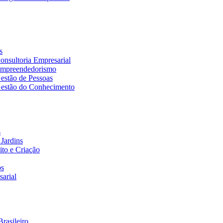
s
nsultoria Empresarial
Empreendedorismo
estão de Pessoas
estão do Conhecimento
s
Jardins
to e Criação
os
arial
rasileiro