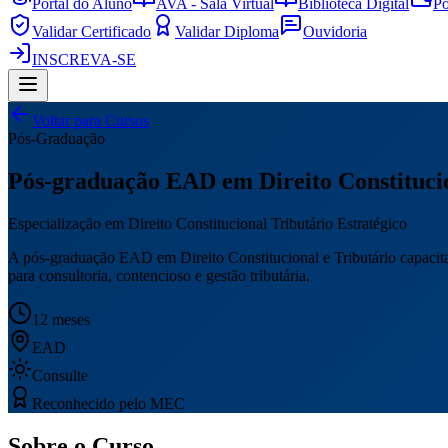
Portal do Aluno
AVA - Sala Virtual
Biblioteca Digital
Po
Validar Certificado
Validar Diploma
Ouvidoria
INSCREVA-SE
Voltar para Cursos
Pós-Graduação
Pós-graduação EAD em Direito Constitucio
Especialização em Direito Constitucional Tributário Estratégico
A pós-graduação EAD em Direito Constitucional e Tributário capacita p
para consultoria, contencioso e gestão tributária.
12 meses
EAD
Consulte
Reconhecido pelo MEC
Sobre o Curso