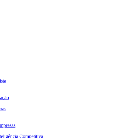
sta
mação
oas
mpresas
eligência Competitiva