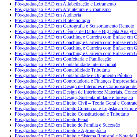
Pós-graduação EAD em Alfabetização e Letramento
Pós-graduação EAD em Arquitetura e Urbanismo
Pós-graduação EAD em Auditoria
Pós-graduação EAD em Biotecnologia
Pós-graduação EAD em Cartografia e Sensoriamento Remoto
Pós-graduação EAD em Ciência de Dados e Big Data Analytic
Pós-graduação EAD em Coaching e Carreira com Ênfase em Co
Pós-graduação EAD em Coaching e Carreira com Ênfase em 
Pós-graduação EAD em Coaching e Carreira com Ênfase em G
Pós-graduação EAD em Coaching e Carreira com Ênfase em G
Pós-graduação EAD em Confeitaria e Panificação
Pós-graduação EAD em Contabilidade Internacional
Pós-graduação EAD em Contabilidade Tributária
Pós-graduação EAD em Contabilidade e Orçamento Público
Pós-graduação EAD em Controladoria e Finanças Empresariai
Pós-graduação EAD em Design de Interiores e Composição de 
Pós-graduação EAD em Design de Interiores: Materiais, Concei
Pós-graduação EAD em Design, Sustentabilidade e Inovação
Pós-graduação EAD em Direito Civil – Teoria Geral e Contrat
Pós-graduação EAD em Direito Comercial e Legislação Empres
Pós-graduação EAD em Direito Constitucional e Tributário
Pós-graduação EAD em Direito Penal
Pós-graduação EAD em Direito de Família e Sucessão
Pós-graduação EAD em Direito e Agronegócio
Pós-graduação EAD em Direito e Sistema Registral e Notarial B