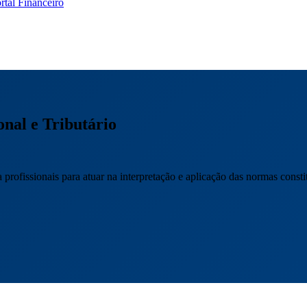
rtal Financeiro
nal e Tributário
rofissionais para atuar na interpretação e aplicação das normas constitu