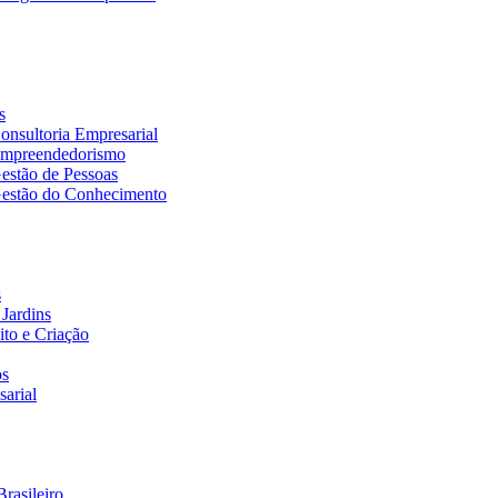
s
nsultoria Empresarial
Empreendedorismo
estão de Pessoas
estão do Conhecimento
s
Jardins
to e Criação
os
arial
rasileiro