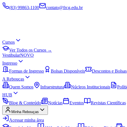
(83) 99863-1100
contato@frcg.edu.br
Cursos
Ver Todos os Cursos →
Vestibular
NOVO
Ingresso
Formas de Ingresso
Bolsas Disponíveis
Descontos e Bolsas
A Rebouças
Quem Somos
Infraestrutura
Núcleos Institucionais
Políti
HUB
Blog & Conteúdo
Notícias
Eventos
Revistas Científicas
Minha Rebouças
Acessar minha área