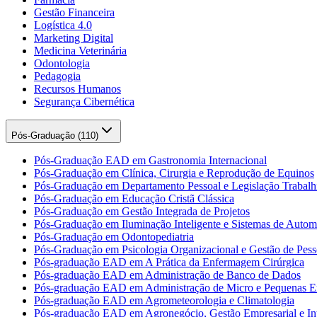
Gestão Financeira
Logística 4.0
Marketing Digital
Medicina Veterinária
Odontologia
Pedagogia
Recursos Humanos
Segurança Cibernética
Pós-Graduação (
110
)
Pós-Graduação EAD em Gastronomia Internacional
Pós-Graduação em Clínica, Cirurgia e Reprodução de Equinos
Pós-Graduação em Departamento Pessoal e Legislação Trabalhi
Pós-Graduação em Educação Cristã Clássica
Pós-Graduação em Gestão Integrada de Projetos
Pós-Graduação em Iluminação Inteligente e Sistemas de Auto
Pós-Graduação em Odontopediatria
Pós-Graduação em Psicologia Organizacional e Gestão de Pess
Pós-graduação EAD em A Prática da Enfermagem Cirúrgica
Pós-graduação EAD em Administração de Banco de Dados
Pós-graduação EAD em Administração de Micro e Pequenas E
Pós-graduação EAD em Agrometeorologia e Climatologia
Pós-graduação EAD em Agronegócio, Gestão Empresarial e Int