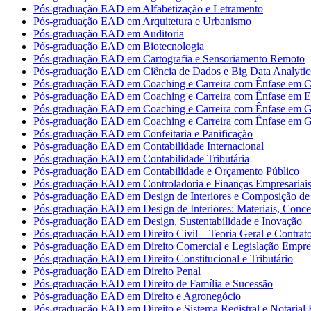
Pós-graduação EAD em Alfabetização e Letramento
Pós-graduação EAD em Arquitetura e Urbanismo
Pós-graduação EAD em Auditoria
Pós-graduação EAD em Biotecnologia
Pós-graduação EAD em Cartografia e Sensoriamento Remoto
Pós-graduação EAD em Ciência de Dados e Big Data Analytic
Pós-graduação EAD em Coaching e Carreira com Ênfase em Co
Pós-graduação EAD em Coaching e Carreira com Ênfase em 
Pós-graduação EAD em Coaching e Carreira com Ênfase em G
Pós-graduação EAD em Coaching e Carreira com Ênfase em G
Pós-graduação EAD em Confeitaria e Panificação
Pós-graduação EAD em Contabilidade Internacional
Pós-graduação EAD em Contabilidade Tributária
Pós-graduação EAD em Contabilidade e Orçamento Público
Pós-graduação EAD em Controladoria e Finanças Empresariai
Pós-graduação EAD em Design de Interiores e Composição de 
Pós-graduação EAD em Design de Interiores: Materiais, Concei
Pós-graduação EAD em Design, Sustentabilidade e Inovação
Pós-graduação EAD em Direito Civil – Teoria Geral e Contrat
Pós-graduação EAD em Direito Comercial e Legislação Empres
Pós-graduação EAD em Direito Constitucional e Tributário
Pós-graduação EAD em Direito Penal
Pós-graduação EAD em Direito de Família e Sucessão
Pós-graduação EAD em Direito e Agronegócio
Pós-graduação EAD em Direito e Sistema Registral e Notarial B