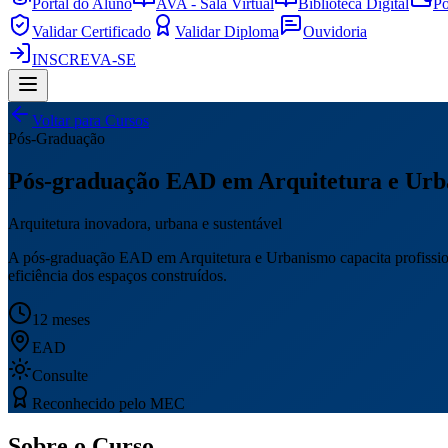
Portal do Aluno
AVA - Sala Virtual
Biblioteca Digital
Po
Validar Certificado
Validar Diploma
Ouvidoria
INSCREVA-SE
Voltar para Cursos
Pós-Graduação
Pós-graduação EAD em Arquitetura e Ur
Arquitetura inovadora, urbana e sustentável
A pós-graduação EAD em Arquitetura e Urbanismo capacita profissionai
eficiência dos espaços construídos.
12 meses
EAD
Consulte
Reconhecido pelo MEC
Sobre o Curso