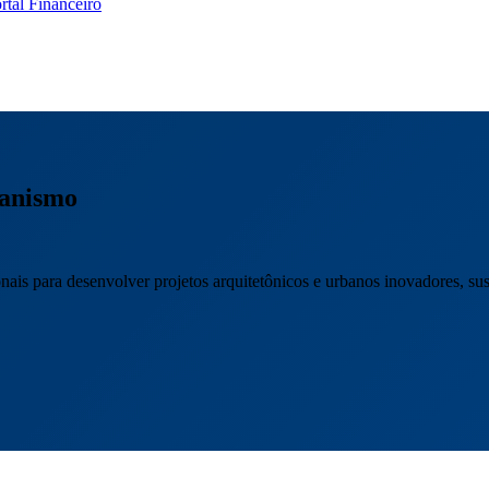
rtal Financeiro
banismo
s para desenvolver projetos arquitetônicos e urbanos inovadores, suste