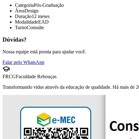
Categoria
Pós-Graduação
Área
Design
Duração
12 meses
Modalidade
EAD
Turno
Consulte
Dúvidas?
Nossa equipe está pronta para ajudar você.
Falar pelo WhatsApp
FRCG
Faculdade Rebouças
Transformando vidas através da educação de qualidade. Há mais de 2