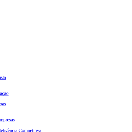
sta
mação
oas
mpresas
eligência Competitiva