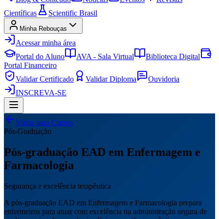
Científicas
Scientific Brasil
Minha Rebouças
Acessar minha área
Portal do Aluno
AVA - Sala Virtual
Biblioteca Digital
Portal Financeiro
Validar Certificado
Validar Diploma
Ouvidoria
INSCREVA-SE
Voltar para Cursos
Pós-Graduação
Pós-graduação EAD em Enfermagem e
Farmacologia
Segurança e excelência terapêutica
A pós-graduação EAD em Enfermagem e Farmacologia prepara
enfermeiros para atuar com excelência na administração segura de