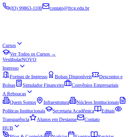
(83) 99863-1100
contato@frcg.edu.br
Cursos
Ver Todos os Cursos →
Vestibular
NOVO
Ingresso
Formas de Ingresso
Bolsas Disponíveis
Descontos e
Bolsas
Simulador Financeiro
Convênios Empresariais
A Rebouças
Quem Somos
Infraestrutura
Núcleos Institucionais
Políticas Institucionais
Secretaria Acadêmica
Editais
Transparência
Alunos em Destaque
Contato
HUB
Blog & Conteúdo
Notícias
Eventos
Revistas