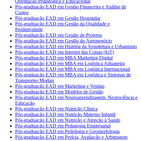
Orientação Pedagógica e Educacional
Pós-graduação EAD em Gestão Financeira e Análise de
Custos
Pós-graduação EAD em Gestão Hospitalar
Pós-graduação EAD em Gestão da Qualidade e
Produtividade
Pós-graduação EAD em Gestão de Projetos
Pós-graduação EAD em Gestão do Agronegócio
Pós-graduação EAD em História da Arquitetura e Urbanismo
Pós-graduação EAD em Internet das Coisas (IoT)
Pós-graduação EAD em MBA Marketing Digital
Pós-graduação EAD em MBA em Logística Aduaneira
Pós-graduação EAD em MBA em Logística Internacional
Pós-graduação EAD em MBA em Logística e Sistemas de
Transportes Modais
Pós-graduação EAD em Marketing e Vendas
Pós-graduação EAD em Modelos de Gestão
Pós-graduação EAD em Neuroaprendizagem: Neurociência e
Educação
Pós-graduação EAD em Nutrição Clínica
Pós-graduação EAD em Nutrição Materno Infantil
Pós-graduação EAD em Nutrição e Atenção à Saúde
Pós-graduação EAD em Pedagogia Empresarial
Pós-graduação EAD em Pedologia e Geomorfologia
Pós-graduação EAD em Perícia, Avaliação e Arbitragem