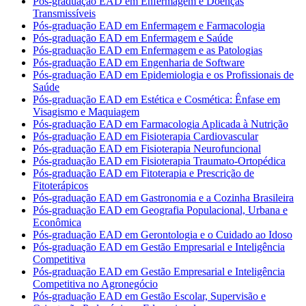
Pós-graduação EAD em Enfermagem e Doenças
Transmissíveis
Pós-graduação EAD em Enfermagem e Farmacologia
Pós-graduação EAD em Enfermagem e Saúde
Pós-graduação EAD em Enfermagem e as Patologias
Pós-graduação EAD em Engenharia de Software
Pós-graduação EAD em Epidemiologia e os Profissionais de
Saúde
Pós-graduação EAD em Estética e Cosmética: Ênfase em
Visagismo e Maquiagem
Pós-graduação EAD em Farmacologia Aplicada à Nutrição
Pós-graduação EAD em Fisioterapia Cardiovascular
Pós-graduação EAD em Fisioterapia Neurofuncional
Pós-graduação EAD em Fisioterapia Traumato-Ortopédica
Pós-graduação EAD em Fitoterapia e Prescrição de
Fitoterápicos
Pós-graduação EAD em Gastronomia e a Cozinha Brasileira
Pós-graduação EAD em Geografia Populacional, Urbana e
Econômica
Pós-graduação EAD em Gerontologia e o Cuidado ao Idoso
Pós-graduação EAD em Gestão Empresarial e Inteligência
Competitiva
Pós-graduação EAD em Gestão Empresarial e Inteligência
Competitiva no Agronegócio
Pós-graduação EAD em Gestão Escolar, Supervisão e