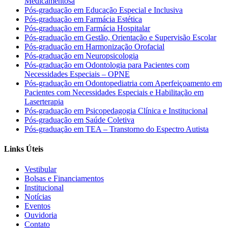
Medicamentosa
Pós-graduação em Educação Especial e Inclusiva
Pós-graduação em Farmácia Estética
Pós-graduação em Farmácia Hospitalar
Pós-graduação em Gestão, Orientação e Supervisão Escolar
Pós-graduação em Harmonização Orofacial
Pós-graduação em Neuropsicologia
Pós-graduação em Odontologia para Pacientes com
Necessidades Especiais – OPNE
Pós-graduação em Odontopediatria com Aperfeiçoamento em
Pacientes com Necessidades Especiais e Habilitação em
Laserterapia
Pós-graduação em Psicopedagogia Clínica e Institucional
Pós-graduação em Saúde Coletiva
Pós-graduação em TEA – Transtorno do Espectro Autista
Links Úteis
Vestibular
Bolsas e Financiamentos
Institucional
Notícias
Eventos
Ouvidoria
Contato