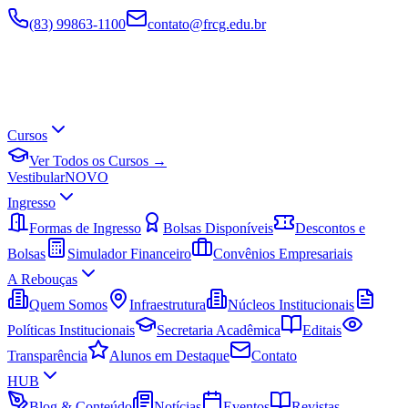
(83) 99863-1100
contato@frcg.edu.br
Cursos
Ver Todos os Cursos →
Vestibular
NOVO
Ingresso
Formas de Ingresso
Bolsas Disponíveis
Descontos e
Bolsas
Simulador Financeiro
Convênios Empresariais
A Rebouças
Quem Somos
Infraestrutura
Núcleos Institucionais
Políticas Institucionais
Secretaria Acadêmica
Editais
Transparência
Alunos em Destaque
Contato
HUB
Blog & Conteúdo
Notícias
Eventos
Revistas