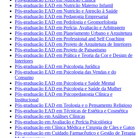
Pós-graduação EAD em Nutrição Materno Infantil
Pós-graduação EAD em Nutrição e Atenção à Saúde
Pós-graduação EAD em Pedagogia Empresarial
Pós-graduação EAD em Pedologia e Geomorfologia
Pós-graduação EAD em Perícia, Avaliação e Arbitragem
Pós-graduação EAD em Planejamento Urbano e Arquitetura
Pós-graduação EAD em Professional and Self Coaching
Pós-graduação EAD em Projeto de Arquitetura de Interiores
Pós-graduação EAD em Projeto de Paisagismo
Pós-graduação EAD em Prática e Teoria da Cor e Design de
Interiores
Pós-graduação EAD em Psicologia Jurídica
Pós-graduação EAD em Psicologia das Vendas e do
Consumo
Pós-graduação EAD em Psicologia e Saúde Mental
Pós-graduação EAD em Psicologia e Saúde da Mulher
Pós-graduação EAD em Psicopedagogia Clínica e
Institucional
Pós-graduação EAD em Teologia e o Pensamento Religioso
Pós-graduação EAD em Técnicas de Estética e Cosmética
Pós-graduação em Análises Clínicas
Pós-graduação em Avaliação e Perícia Psicológica
Pós-graduação em Clínica Médica e Cirurgia de Cães e Gatos
Pós-graduação em Cuidado Farmacêutico e Gestão de Terapia