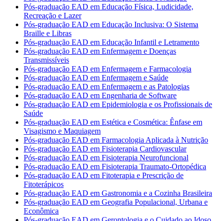
Pós-graduação EAD em Educação Física, Ludicidade,
Recreação e Lazer
Pós-graduação EAD em Educação Inclusiva: O Sistema
Braille e Libras
Pós-graduação EAD em Educação Infantil e Letramento
Pós-graduação EAD em Enfermagem e Doenças
Transmissíveis
Pós-graduação EAD em Enfermagem e Farmacologia
Pós-graduação EAD em Enfermagem e Saúde
Pós-graduação EAD em Enfermagem e as Patologias
Pós-graduação EAD em Engenharia de Software
Pós-graduação EAD em Epidemiologia e os Profissionais de
Saúde
Pós-graduação EAD em Estética e Cosmética: Ênfase em
Visagismo e Maquiagem
Pós-graduação EAD em Farmacologia Aplicada à Nutrição
Pós-graduação EAD em Fisioterapia Cardiovascular
Pós-graduação EAD em Fisioterapia Neurofuncional
Pós-graduação EAD em Fisioterapia Traumato-Ortopédica
Pós-graduação EAD em Fitoterapia e Prescrição de
Fitoterápicos
Pós-graduação EAD em Gastronomia e a Cozinha Brasileira
Pós-graduação EAD em Geografia Populacional, Urbana e
Econômica
Pós-graduação EAD em Gerontologia e o Cuidado ao Idoso