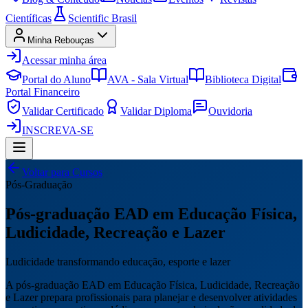
Científicas
Scientific Brasil
Minha Rebouças
Acessar minha área
Portal do Aluno
AVA - Sala Virtual
Biblioteca Digital
Portal Financeiro
Validar Certificado
Validar Diploma
Ouvidoria
INSCREVA-SE
Voltar para Cursos
Pós-Graduação
Pós-graduação EAD em Educação Física,
Ludicidade, Recreação e Lazer
Ludicidade transformando educação, esporte e lazer
A pós-graduação EAD em Educação Física, Ludicidade, Recreação
e Lazer prepara profissionais para planejar e desenvolver atividades