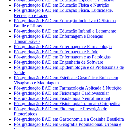
Pós-graduação EAD em Educação Física e Nutrição
Pós-graduação EAD em Educação Física, Ludicidade,
Recreação e Lazer
Pós-graduação EAD em Educação Inclusiva: O Sistema
Braille e Libras
Pós-graduação EAD em Educação Infantil e Letramento
Pós-graduação EAD em Enfermagem e Doenças
Transmissíveis
Pós-graduação EAD em Enfermagem e Farmacologia
Pós-graduação EAD em Enfermagem e Saúde
Pós-graduação EAD em Enfermagem e as Patologias
Pós-graduação EAD em Engenharia de Software
Pós-graduação EAD em Epidemiologia e os Profissionais de
Saúde
Pós-graduação EAD em Estética e Cosmética: Ênfase em
Visagismo e Maquiagem
Pós-graduação EAD em Farmacologia Aplicada à Nutrição
Pós-graduação EAD em Fisioterapia Cardiovascular
Pós-graduação EAD em Fisioterapia Neurofuncional
Pós-graduação EAD em Fisioterapia Traumato-Ortopédica
Pós-graduação EAD em Fitoterapia e Prescrição de
Fitoterápicos
Pós-graduação EAD em Gastronomia e a Cozinha Brasileira
Pós-graduação EAD em Geografia Populacional, Urbana e