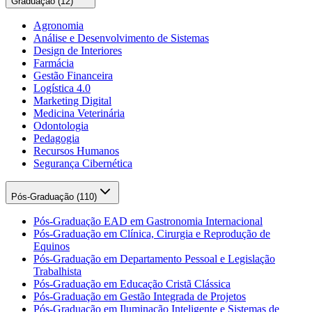
Graduação (
12
)
Agronomia
Análise e Desenvolvimento de Sistemas
Design de Interiores
Farmácia
Gestão Financeira
Logística 4.0
Marketing Digital
Medicina Veterinária
Odontologia
Pedagogia
Recursos Humanos
Segurança Cibernética
Pós-Graduação (
110
)
Pós-Graduação EAD em Gastronomia Internacional
Pós-Graduação em Clínica, Cirurgia e Reprodução de
Equinos
Pós-Graduação em Departamento Pessoal e Legislação
Trabalhista
Pós-Graduação em Educação Cristã Clássica
Pós-Graduação em Gestão Integrada de Projetos
Pós-Graduação em Iluminação Inteligente e Sistemas de