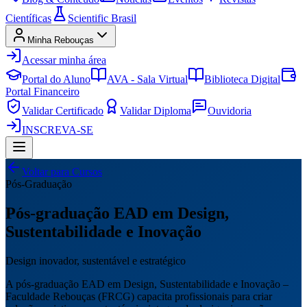
Científicas
Scientific Brasil
Minha Rebouças
Acessar minha área
Portal do Aluno
AVA - Sala Virtual
Biblioteca Digital
Portal Financeiro
Validar Certificado
Validar Diploma
Ouvidoria
INSCREVA-SE
Voltar para Cursos
Pós-Graduação
Pós-graduação EAD em Design,
Sustentabilidade e Inovação
Design inovador, sustentável e estratégico
A pós-graduação EAD em Design, Sustentabilidade e Inovação –
Faculdade Rebouças (FRCG) capacita profissionais para criar