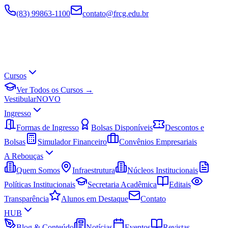
(83) 99863-1100
contato@frcg.edu.br
Cursos
Ver Todos os Cursos →
Vestibular
NOVO
Ingresso
Formas de Ingresso
Bolsas Disponíveis
Descontos e
Bolsas
Simulador Financeiro
Convênios Empresariais
A Rebouças
Quem Somos
Infraestrutura
Núcleos Institucionais
Políticas Institucionais
Secretaria Acadêmica
Editais
Transparência
Alunos em Destaque
Contato
HUB
Blog & Conteúdo
Notícias
Eventos
Revistas