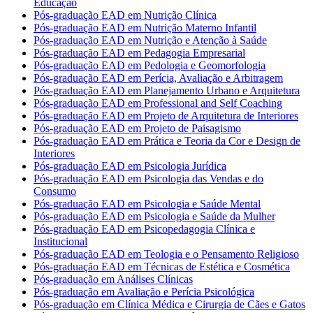
Educação
Pós-graduação EAD em Nutrição Clínica
Pós-graduação EAD em Nutrição Materno Infantil
Pós-graduação EAD em Nutrição e Atenção à Saúde
Pós-graduação EAD em Pedagogia Empresarial
Pós-graduação EAD em Pedologia e Geomorfologia
Pós-graduação EAD em Perícia, Avaliação e Arbitragem
Pós-graduação EAD em Planejamento Urbano e Arquitetura
Pós-graduação EAD em Professional and Self Coaching
Pós-graduação EAD em Projeto de Arquitetura de Interiores
Pós-graduação EAD em Projeto de Paisagismo
Pós-graduação EAD em Prática e Teoria da Cor e Design de
Interiores
Pós-graduação EAD em Psicologia Jurídica
Pós-graduação EAD em Psicologia das Vendas e do
Consumo
Pós-graduação EAD em Psicologia e Saúde Mental
Pós-graduação EAD em Psicologia e Saúde da Mulher
Pós-graduação EAD em Psicopedagogia Clínica e
Institucional
Pós-graduação EAD em Teologia e o Pensamento Religioso
Pós-graduação EAD em Técnicas de Estética e Cosmética
Pós-graduação em Análises Clínicas
Pós-graduação em Avaliação e Perícia Psicológica
Pós-graduação em Clínica Médica e Cirurgia de Cães e Gatos