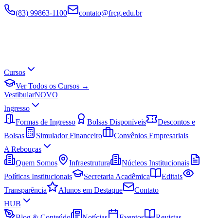
(83) 99863-1100
contato@frcg.edu.br
Cursos
Ver Todos os Cursos →
Vestibular
NOVO
Ingresso
Formas de Ingresso
Bolsas Disponíveis
Descontos e
Bolsas
Simulador Financeiro
Convênios Empresariais
A Rebouças
Quem Somos
Infraestrutura
Núcleos Institucionais
Políticas Institucionais
Secretaria Acadêmica
Editais
Transparência
Alunos em Destaque
Contato
HUB
Blog & Conteúdo
Notícias
Eventos
Revistas