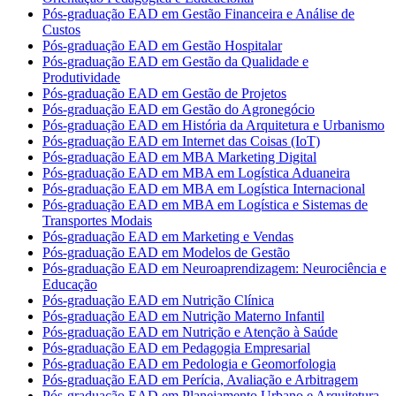
Pós-graduação EAD em Gestão Financeira e Análise de
Custos
Pós-graduação EAD em Gestão Hospitalar
Pós-graduação EAD em Gestão da Qualidade e
Produtividade
Pós-graduação EAD em Gestão de Projetos
Pós-graduação EAD em Gestão do Agronegócio
Pós-graduação EAD em História da Arquitetura e Urbanismo
Pós-graduação EAD em Internet das Coisas (IoT)
Pós-graduação EAD em MBA Marketing Digital
Pós-graduação EAD em MBA em Logística Aduaneira
Pós-graduação EAD em MBA em Logística Internacional
Pós-graduação EAD em MBA em Logística e Sistemas de
Transportes Modais
Pós-graduação EAD em Marketing e Vendas
Pós-graduação EAD em Modelos de Gestão
Pós-graduação EAD em Neuroaprendizagem: Neurociência e
Educação
Pós-graduação EAD em Nutrição Clínica
Pós-graduação EAD em Nutrição Materno Infantil
Pós-graduação EAD em Nutrição e Atenção à Saúde
Pós-graduação EAD em Pedagogia Empresarial
Pós-graduação EAD em Pedologia e Geomorfologia
Pós-graduação EAD em Perícia, Avaliação e Arbitragem
Pós-graduação EAD em Planejamento Urbano e Arquitetura