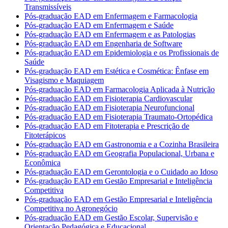
Transmissíveis
Pós-graduação EAD em Enfermagem e Farmacologia
Pós-graduação EAD em Enfermagem e Saúde
Pós-graduação EAD em Enfermagem e as Patologias
Pós-graduação EAD em Engenharia de Software
Pós-graduação EAD em Epidemiologia e os Profissionais de
Saúde
Pós-graduação EAD em Estética e Cosmética: Ênfase em
Visagismo e Maquiagem
Pós-graduação EAD em Farmacologia Aplicada à Nutrição
Pós-graduação EAD em Fisioterapia Cardiovascular
Pós-graduação EAD em Fisioterapia Neurofuncional
Pós-graduação EAD em Fisioterapia Traumato-Ortopédica
Pós-graduação EAD em Fitoterapia e Prescrição de
Fitoterápicos
Pós-graduação EAD em Gastronomia e a Cozinha Brasileira
Pós-graduação EAD em Geografia Populacional, Urbana e
Econômica
Pós-graduação EAD em Gerontologia e o Cuidado ao Idoso
Pós-graduação EAD em Gestão Empresarial e Inteligência
Competitiva
Pós-graduação EAD em Gestão Empresarial e Inteligência
Competitiva no Agronegócio
Pós-graduação EAD em Gestão Escolar, Supervisão e
Orientação Pedagógica e Educacional