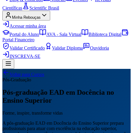
Científicas
Scientific Brasil
Minha Rebouças
Acessar minha área
Portal do Aluno
AVA - Sala Virtual
Biblioteca Digital
Portal Financeiro
Validar Certificado
Validar Diploma
Ouvidoria
INSCREVA-SE
Voltar para Cursos
Pós-Graduação
Pós-graduação EAD em Docência no
Ensino Superior
Forme, inspire, transforme vidas
A pós-graduação EAD em Docência do Ensino Superior prepara
profissionais para atuar com excelência na educação superior,