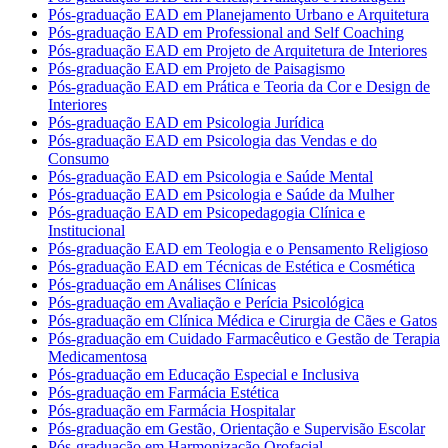
Pós-graduação EAD em Planejamento Urbano e Arquitetura
Pós-graduação EAD em Professional and Self Coaching
Pós-graduação EAD em Projeto de Arquitetura de Interiores
Pós-graduação EAD em Projeto de Paisagismo
Pós-graduação EAD em Prática e Teoria da Cor e Design de
Interiores
Pós-graduação EAD em Psicologia Jurídica
Pós-graduação EAD em Psicologia das Vendas e do
Consumo
Pós-graduação EAD em Psicologia e Saúde Mental
Pós-graduação EAD em Psicologia e Saúde da Mulher
Pós-graduação EAD em Psicopedagogia Clínica e
Institucional
Pós-graduação EAD em Teologia e o Pensamento Religioso
Pós-graduação EAD em Técnicas de Estética e Cosmética
Pós-graduação em Análises Clínicas
Pós-graduação em Avaliação e Perícia Psicológica
Pós-graduação em Clínica Médica e Cirurgia de Cães e Gatos
Pós-graduação em Cuidado Farmacêutico e Gestão de Terapia
Medicamentosa
Pós-graduação em Educação Especial e Inclusiva
Pós-graduação em Farmácia Estética
Pós-graduação em Farmácia Hospitalar
Pós-graduação em Gestão, Orientação e Supervisão Escolar
Pós-graduação em Harmonização Orofacial