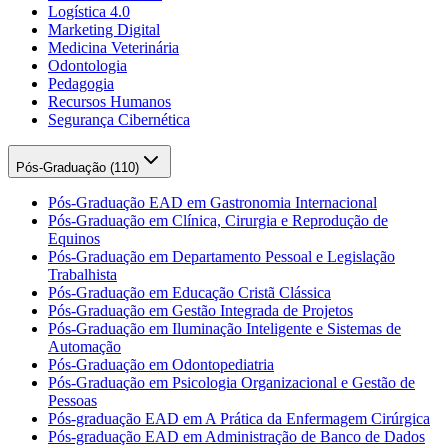
Logística 4.0
Marketing Digital
Medicina Veterinária
Odontologia
Pedagogia
Recursos Humanos
Segurança Cibernética
Pós-Graduação (
110
)
Pós-Graduação EAD em Gastronomia Internacional
Pós-Graduação em Clínica, Cirurgia e Reprodução de
Equinos
Pós-Graduação em Departamento Pessoal e Legislação
Trabalhista
Pós-Graduação em Educação Cristã Clássica
Pós-Graduação em Gestão Integrada de Projetos
Pós-Graduação em Iluminação Inteligente e Sistemas de
Automação
Pós-Graduação em Odontopediatria
Pós-Graduação em Psicologia Organizacional e Gestão de
Pessoas
Pós-graduação EAD em A Prática da Enfermagem Cirúrgica
Pós-graduação EAD em Administração de Banco de Dados