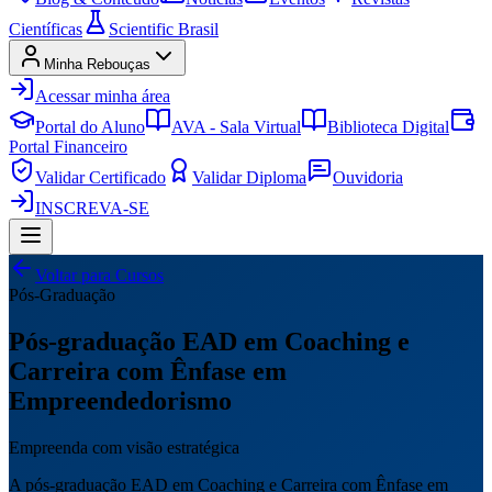
Científicas
Scientific Brasil
Minha Rebouças
Acessar minha área
Portal do Aluno
AVA - Sala Virtual
Biblioteca Digital
Portal Financeiro
Validar Certificado
Validar Diploma
Ouvidoria
INSCREVA-SE
Voltar para Cursos
Pós-Graduação
Pós-graduação EAD em Coaching e
Carreira com Ênfase em
Empreendedorismo
Empreenda com visão estratégica
A pós-graduação EAD em Coaching e Carreira com Ênfase em