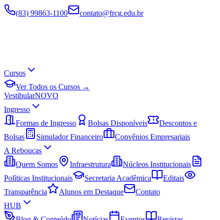
(83) 99863-1100
contato@frcg.edu.br
Cursos
Ver Todos os Cursos →
Vestibular
NOVO
Ingresso
Formas de Ingresso
Bolsas Disponíveis
Descontos e
Bolsas
Simulador Financeiro
Convênios Empresariais
A Rebouças
Quem Somos
Infraestrutura
Núcleos Institucionais
Políticas Institucionais
Secretaria Acadêmica
Editais
Transparência
Alunos em Destaque
Contato
HUB
Blog & Conteúdo
Notícias
Eventos
Revistas