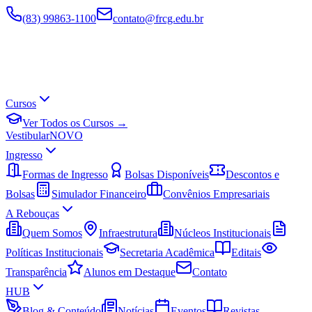
(83) 99863-1100
contato@frcg.edu.br
Cursos
Ver Todos os Cursos →
Vestibular
NOVO
Ingresso
Formas de Ingresso
Bolsas Disponíveis
Descontos e
Bolsas
Simulador Financeiro
Convênios Empresariais
A Rebouças
Quem Somos
Infraestrutura
Núcleos Institucionais
Políticas Institucionais
Secretaria Acadêmica
Editais
Transparência
Alunos em Destaque
Contato
HUB
Blog & Conteúdo
Notícias
Eventos
Revistas