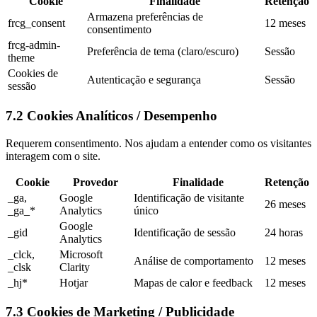
Cookie
Finalidade
Retenção
Armazena preferências de
frcg_consent
12 meses
consentimento
frcg-admin-
Preferência de tema (claro/escuro)
Sessão
theme
Cookies de
Autenticação e segurança
Sessão
sessão
7.2 Cookies Analíticos / Desempenho
Requerem consentimento. Nos ajudam a entender como os visitantes
interagem com o site.
Cookie
Provedor
Finalidade
Retenção
_ga,
Google
Identificação de visitante
26 meses
_ga_*
Analytics
único
Google
_gid
Identificação de sessão
24 horas
Analytics
_clck,
Microsoft
Análise de comportamento
12 meses
_clsk
Clarity
_hj*
Hotjar
Mapas de calor e feedback
12 meses
7.3 Cookies de Marketing / Publicidade