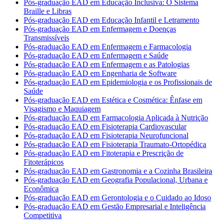
Pós-graduação EAD em Educação Inclusiva: O Sistema
Braille e Libras
Pós-graduação EAD em Educação Infantil e Letramento
Pós-graduação EAD em Enfermagem e Doenças
Transmissíveis
Pós-graduação EAD em Enfermagem e Farmacologia
Pós-graduação EAD em Enfermagem e Saúde
Pós-graduação EAD em Enfermagem e as Patologias
Pós-graduação EAD em Engenharia de Software
Pós-graduação EAD em Epidemiologia e os Profissionais de
Saúde
Pós-graduação EAD em Estética e Cosmética: Ênfase em
Visagismo e Maquiagem
Pós-graduação EAD em Farmacologia Aplicada à Nutrição
Pós-graduação EAD em Fisioterapia Cardiovascular
Pós-graduação EAD em Fisioterapia Neurofuncional
Pós-graduação EAD em Fisioterapia Traumato-Ortopédica
Pós-graduação EAD em Fitoterapia e Prescrição de
Fitoterápicos
Pós-graduação EAD em Gastronomia e a Cozinha Brasileira
Pós-graduação EAD em Geografia Populacional, Urbana e
Econômica
Pós-graduação EAD em Gerontologia e o Cuidado ao Idoso
Pós-graduação EAD em Gestão Empresarial e Inteligência
Competitiva