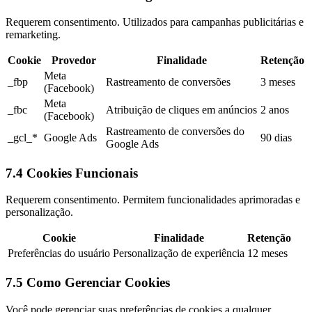
Requerem consentimento. Utilizados para campanhas publicitárias e
remarketing.
Cookie
Provedor
Finalidade
Retenção
Meta
_fbp
Rastreamento de conversões
3 meses
(Facebook)
Meta
_fbc
Atribuição de cliques em anúncios
2 anos
(Facebook)
Rastreamento de conversões do
_gcl_*
Google Ads
90 dias
Google Ads
7.4 Cookies Funcionais
Requerem consentimento. Permitem funcionalidades aprimoradas e
personalização.
Cookie
Finalidade
Retenção
Preferências do usuário
Personalização de experiência
12 meses
7.5 Como Gerenciar Cookies
Você pode gerenciar suas preferências de cookies a qualquer