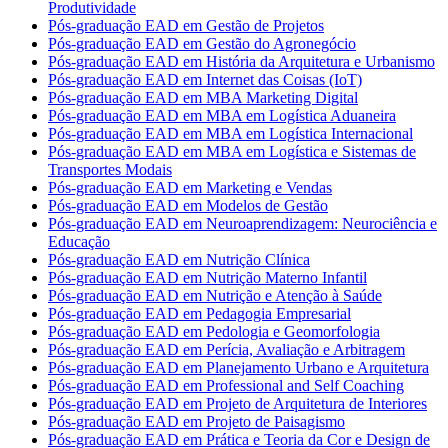
Produtividade
Pós-graduação EAD em Gestão de Projetos
Pós-graduação EAD em Gestão do Agronegócio
Pós-graduação EAD em História da Arquitetura e Urbanismo
Pós-graduação EAD em Internet das Coisas (IoT)
Pós-graduação EAD em MBA Marketing Digital
Pós-graduação EAD em MBA em Logística Aduaneira
Pós-graduação EAD em MBA em Logística Internacional
Pós-graduação EAD em MBA em Logística e Sistemas de
Transportes Modais
Pós-graduação EAD em Marketing e Vendas
Pós-graduação EAD em Modelos de Gestão
Pós-graduação EAD em Neuroaprendizagem: Neurociência e
Educação
Pós-graduação EAD em Nutrição Clínica
Pós-graduação EAD em Nutrição Materno Infantil
Pós-graduação EAD em Nutrição e Atenção à Saúde
Pós-graduação EAD em Pedagogia Empresarial
Pós-graduação EAD em Pedologia e Geomorfologia
Pós-graduação EAD em Perícia, Avaliação e Arbitragem
Pós-graduação EAD em Planejamento Urbano e Arquitetura
Pós-graduação EAD em Professional and Self Coaching
Pós-graduação EAD em Projeto de Arquitetura de Interiores
Pós-graduação EAD em Projeto de Paisagismo
Pós-graduação EAD em Prática e Teoria da Cor e Design de