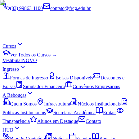
(83) 99863-1100
contato@frcg.edu.br
Cursos
Ver Todos os Cursos →
Vestibular
NOVO
Ingresso
Formas de Ingresso
Bolsas Disponíveis
Descontos e
Bolsas
Simulador Financeiro
Convênios Empresariais
A Rebouças
Quem Somos
Infraestrutura
Núcleos Institucionais
Políticas Institucionais
Secretaria Acadêmica
Editais
Transparência
Alunos em Destaque
Contato
HUB
Blog & Conteúdo
Notícias
Eventos
Revistas