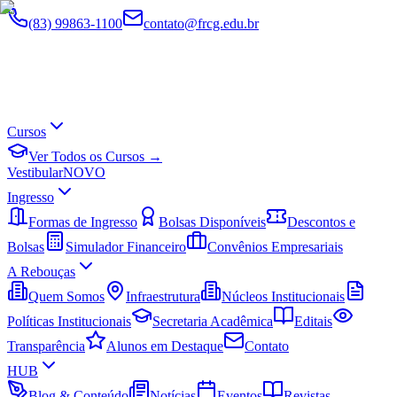
(83) 99863-1100
contato@frcg.edu.br
Cursos
Ver Todos os Cursos →
Vestibular
NOVO
Ingresso
Formas de Ingresso
Bolsas Disponíveis
Descontos e
Bolsas
Simulador Financeiro
Convênios Empresariais
A Rebouças
Quem Somos
Infraestrutura
Núcleos Institucionais
Políticas Institucionais
Secretaria Acadêmica
Editais
Transparência
Alunos em Destaque
Contato
HUB
Blog & Conteúdo
Notícias
Eventos
Revistas