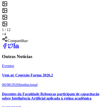
1 /
12
+
4
Compartilhar:
Outras Notícias
Eventos
Vem aí: Conexão Farma 2026.2
06/08/2026
Institucional
Docentes da Faculdade Rebouças participam de capacitação
sobre Inteligência Artificial aplicada à rotina acadêmica