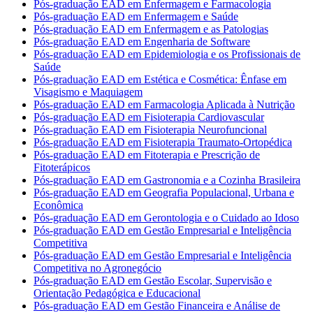
Pós-graduação EAD em Enfermagem e Farmacologia
Pós-graduação EAD em Enfermagem e Saúde
Pós-graduação EAD em Enfermagem e as Patologias
Pós-graduação EAD em Engenharia de Software
Pós-graduação EAD em Epidemiologia e os Profissionais de
Saúde
Pós-graduação EAD em Estética e Cosmética: Ênfase em
Visagismo e Maquiagem
Pós-graduação EAD em Farmacologia Aplicada à Nutrição
Pós-graduação EAD em Fisioterapia Cardiovascular
Pós-graduação EAD em Fisioterapia Neurofuncional
Pós-graduação EAD em Fisioterapia Traumato-Ortopédica
Pós-graduação EAD em Fitoterapia e Prescrição de
Fitoterápicos
Pós-graduação EAD em Gastronomia e a Cozinha Brasileira
Pós-graduação EAD em Geografia Populacional, Urbana e
Econômica
Pós-graduação EAD em Gerontologia e o Cuidado ao Idoso
Pós-graduação EAD em Gestão Empresarial e Inteligência
Competitiva
Pós-graduação EAD em Gestão Empresarial e Inteligência
Competitiva no Agronegócio
Pós-graduação EAD em Gestão Escolar, Supervisão e
Orientação Pedagógica e Educacional
Pós-graduação EAD em Gestão Financeira e Análise de