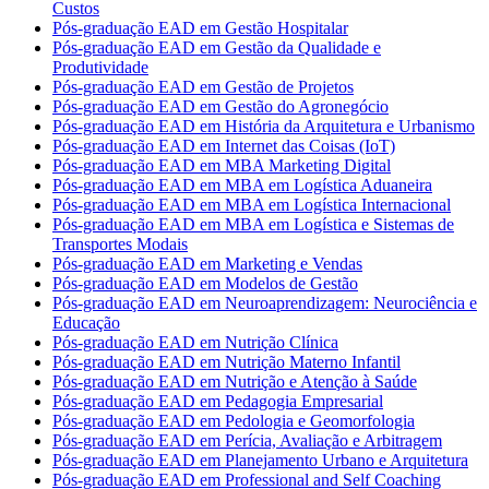
Custos
Pós-graduação EAD em Gestão Hospitalar
Pós-graduação EAD em Gestão da Qualidade e
Produtividade
Pós-graduação EAD em Gestão de Projetos
Pós-graduação EAD em Gestão do Agronegócio
Pós-graduação EAD em História da Arquitetura e Urbanismo
Pós-graduação EAD em Internet das Coisas (IoT)
Pós-graduação EAD em MBA Marketing Digital
Pós-graduação EAD em MBA em Logística Aduaneira
Pós-graduação EAD em MBA em Logística Internacional
Pós-graduação EAD em MBA em Logística e Sistemas de
Transportes Modais
Pós-graduação EAD em Marketing e Vendas
Pós-graduação EAD em Modelos de Gestão
Pós-graduação EAD em Neuroaprendizagem: Neurociência e
Educação
Pós-graduação EAD em Nutrição Clínica
Pós-graduação EAD em Nutrição Materno Infantil
Pós-graduação EAD em Nutrição e Atenção à Saúde
Pós-graduação EAD em Pedagogia Empresarial
Pós-graduação EAD em Pedologia e Geomorfologia
Pós-graduação EAD em Perícia, Avaliação e Arbitragem
Pós-graduação EAD em Planejamento Urbano e Arquitetura
Pós-graduação EAD em Professional and Self Coaching