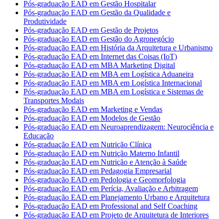
Pós-graduação EAD em Gestão Hospitalar
Pós-graduação EAD em Gestão da Qualidade e
Produtividade
Pós-graduação EAD em Gestão de Projetos
Pós-graduação EAD em Gestão do Agronegócio
Pós-graduação EAD em História da Arquitetura e Urbanismo
Pós-graduação EAD em Internet das Coisas (IoT)
Pós-graduação EAD em MBA Marketing Digital
Pós-graduação EAD em MBA em Logística Aduaneira
Pós-graduação EAD em MBA em Logística Internacional
Pós-graduação EAD em MBA em Logística e Sistemas de
Transportes Modais
Pós-graduação EAD em Marketing e Vendas
Pós-graduação EAD em Modelos de Gestão
Pós-graduação EAD em Neuroaprendizagem: Neurociência e
Educação
Pós-graduação EAD em Nutrição Clínica
Pós-graduação EAD em Nutrição Materno Infantil
Pós-graduação EAD em Nutrição e Atenção à Saúde
Pós-graduação EAD em Pedagogia Empresarial
Pós-graduação EAD em Pedologia e Geomorfologia
Pós-graduação EAD em Perícia, Avaliação e Arbitragem
Pós-graduação EAD em Planejamento Urbano e Arquitetura
Pós-graduação EAD em Professional and Self Coaching
Pós-graduação EAD em Projeto de Arquitetura de Interiores