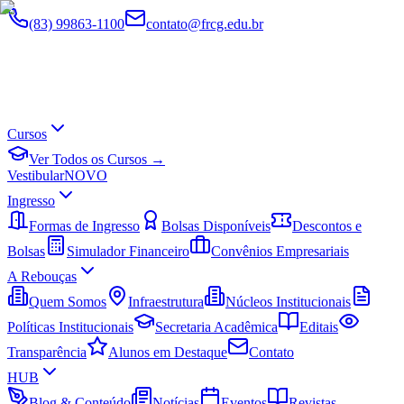
(83) 99863-1100
contato@frcg.edu.br
Cursos
Ver Todos os Cursos →
Vestibular
NOVO
Ingresso
Formas de Ingresso
Bolsas Disponíveis
Descontos e
Bolsas
Simulador Financeiro
Convênios Empresariais
A Rebouças
Quem Somos
Infraestrutura
Núcleos Institucionais
Políticas Institucionais
Secretaria Acadêmica
Editais
Transparência
Alunos em Destaque
Contato
HUB
Blog & Conteúdo
Notícias
Eventos
Revistas