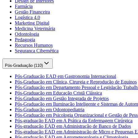
Design de Interiores
Farmácia
Gestão Financeira
Logística 4.0
Marketing Digital
Medicina Veterinária
Odontologia
Pedagogia
Recursos Humanos
Segurança Cibernética
Pós-Graduação (
110
)
Pós-Graduação EAD em Gastronomia Internacional
Pós-Graduação em Clínica, Cirurgia e Reprodução de Equinos
Pós-Graduação em Departamento Pessoal e Legislação Trabalhi
Pós-Graduação em Educação Cristã Clássica
Pós-Graduação em Gestão Integrada de Projetos
Pós-Graduação em Iluminação Inteligente e Sistemas de Auto
Pós-Graduação em Odontopediatria
Pós-Graduação em Psicologia Organizacional e Gestão de Pess
Pós-graduação EAD em A Prática da Enfermagem Cirúrgica
Pós-graduação EAD em Administração de Banco de Dados
Pós-graduação EAD em Administração de Micro e Pequenas E
Pós-graduação EAD em Agrometeorologia e Climatologia