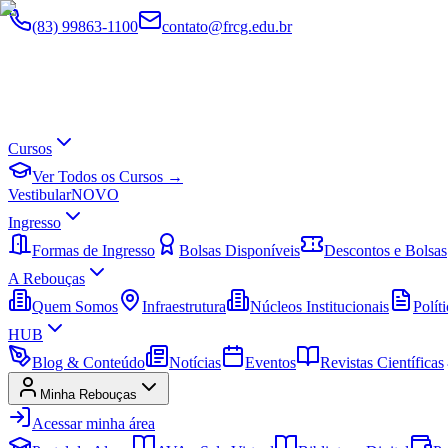
(83) 99863-1100
contato@frcg.edu.br
Cursos
Ver Todos os Cursos →
Vestibular
NOVO
Ingresso
Formas de Ingresso
Bolsas Disponíveis
Descontos e Bolsas
A Rebouças
Quem Somos
Infraestrutura
Núcleos Institucionais
Políti
HUB
Blog & Conteúdo
Notícias
Eventos
Revistas Científicas
Minha Rebouças
Acessar minha área