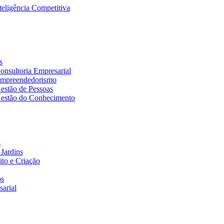
eligência Competitiva
s
nsultoria Empresarial
Empreendedorismo
estão de Pessoas
estão do Conhecimento
s
Jardins
to e Criação
os
arial