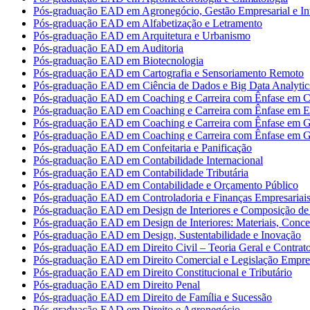
Pós-graduação EAD em Agronegócio, Gestão Empresarial e Int
Pós-graduação EAD em Alfabetização e Letramento
Pós-graduação EAD em Arquitetura e Urbanismo
Pós-graduação EAD em Auditoria
Pós-graduação EAD em Biotecnologia
Pós-graduação EAD em Cartografia e Sensoriamento Remoto
Pós-graduação EAD em Ciência de Dados e Big Data Analytic
Pós-graduação EAD em Coaching e Carreira com Ênfase em Co
Pós-graduação EAD em Coaching e Carreira com Ênfase em 
Pós-graduação EAD em Coaching e Carreira com Ênfase em G
Pós-graduação EAD em Coaching e Carreira com Ênfase em G
Pós-graduação EAD em Confeitaria e Panificação
Pós-graduação EAD em Contabilidade Internacional
Pós-graduação EAD em Contabilidade Tributária
Pós-graduação EAD em Contabilidade e Orçamento Público
Pós-graduação EAD em Controladoria e Finanças Empresariai
Pós-graduação EAD em Design de Interiores e Composição de 
Pós-graduação EAD em Design de Interiores: Materiais, Concei
Pós-graduação EAD em Design, Sustentabilidade e Inovação
Pós-graduação EAD em Direito Civil – Teoria Geral e Contrat
Pós-graduação EAD em Direito Comercial e Legislação Empres
Pós-graduação EAD em Direito Constitucional e Tributário
Pós-graduação EAD em Direito Penal
Pós-graduação EAD em Direito de Família e Sucessão
Pós-graduação EAD em Direito e Agronegócio