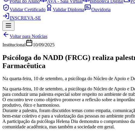
Portal do Aluno
AVA - Sala Virtual
Biblioteca Digital
Po
Validar Certificado
Validar Diploma
Ouvidoria
INSCREVA-SE
Voltar para Notícias
Institucional
10/09/2025
Psicóloga do NADD (FRCG) realiza palestr
Farmacêutica
Na quarta-feira, 10 de setembro, a psicóloga do Núcleo de Apoio e 
Na quarta-feira, 10 de setembro, a psicóloga do Núcleo de Apoio e
para conduzir uma palestra especial sobre respeito no ambiente de tra
O encontro teve como objetivo promover a reflexão sobre a importânci
produtivo, ético e harmonioso.
Durante a palestra, foram discutidos temas como empatia, comunicação 
bem-estar coletivo e para a valorização das pessoas no ambiente profis
A participação da psicóloga Helena Diu demonstra o compromisso da
comunidade acadêmica, mas também a sociedade em geral.