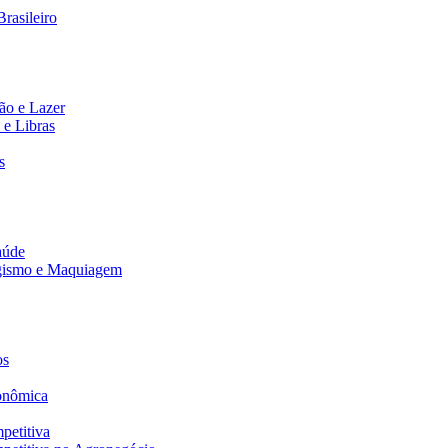
rasileiro
ão e Lazer
 e Libras
s
aúde
agismo e Maquiagem
os
onômica
petitiva