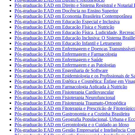
Pós-graduação EAD em Direito e Sistema Registral e Notarial B
Pós-graduação EAD em Docência no Ensino Superior
Pós-graduação EAD em Economia Brasileira Contemporânea
Pós-graduação EAD em Educação Especial e Inclusiva
Pós-graduação EAD em Educação Física e Nutrição
Pós-graduação EAD em Educação Física, Ludicidade, Recreaç
Pós-graduação EAD em Educação Inclusiva: O Sistema Braille
Pós-graduação EAD em Educação Infantil e Letramento
Pós-graduação EAD em Enfermagem e Doenças Transmissívei
Pós-graduação EAD em Enfermagem e Farmacologia
Pós-graduação EAD em Enfermagem e Saúde
Pós-graduação EAD em Enfermagem e as Patologias
Pós-graduação EAD em Engenharia de Software
Pós-graduação EAD em Epidemiologia e os Profissionais de S
Pós-graduação EAD em Estética e Cosmética: Ênfase em Vis
Pós-graduação EAD em Farmacologia Aplicada à Nutrição
Pós-graduação EAD em Fisioterapia Cardiovascular
Pós-graduação EAD em Fisioterapia Neurofuncional
Pós-graduação EAD em Fisioterapia Traumato-Ortopédica
Pós-graduação EAD em Fitoterapia e Prescrição de Fitoterápic
Pós-graduação EAD em Gastronomia e a Cozinha Brasileira
Pós-graduação EAD em Geografia Populacional, Urbana e Ec
Pós-graduação EAD em Gerontologia e o Cuidado ao Idoso
Pós-graduação EAD em Gestão Empresarial e Inteligência Com