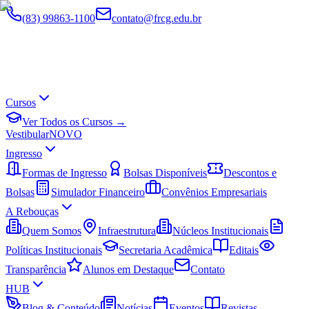
(83) 99863-1100
contato@frcg.edu.br
Cursos
Ver Todos os Cursos →
Vestibular
NOVO
Ingresso
Formas de Ingresso
Bolsas Disponíveis
Descontos e
Bolsas
Simulador Financeiro
Convênios Empresariais
A Rebouças
Quem Somos
Infraestrutura
Núcleos Institucionais
Políticas Institucionais
Secretaria Acadêmica
Editais
Transparência
Alunos em Destaque
Contato
HUB
Blog & Conteúdo
Notícias
Eventos
Revistas