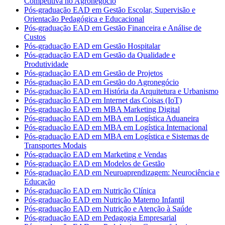
Competitiva no Agronegócio
Pós-graduação EAD em Gestão Escolar, Supervisão e
Orientação Pedagógica e Educacional
Pós-graduação EAD em Gestão Financeira e Análise de
Custos
Pós-graduação EAD em Gestão Hospitalar
Pós-graduação EAD em Gestão da Qualidade e
Produtividade
Pós-graduação EAD em Gestão de Projetos
Pós-graduação EAD em Gestão do Agronegócio
Pós-graduação EAD em História da Arquitetura e Urbanismo
Pós-graduação EAD em Internet das Coisas (IoT)
Pós-graduação EAD em MBA Marketing Digital
Pós-graduação EAD em MBA em Logística Aduaneira
Pós-graduação EAD em MBA em Logística Internacional
Pós-graduação EAD em MBA em Logística e Sistemas de
Transportes Modais
Pós-graduação EAD em Marketing e Vendas
Pós-graduação EAD em Modelos de Gestão
Pós-graduação EAD em Neuroaprendizagem: Neurociência e
Educação
Pós-graduação EAD em Nutrição Clínica
Pós-graduação EAD em Nutrição Materno Infantil
Pós-graduação EAD em Nutrição e Atenção à Saúde
Pós-graduação EAD em Pedagogia Empresarial