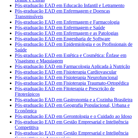
Pós-graduação EAD em Educação Infantil e Letramento
Pós-graduação EAD em Enfermagem e Doenças
Transmissíveis
Pós-graduação EAD em Enfermagem e Farmacologia
Pós-graduação EAD em Enfermagem e Saúde
Pós-graduação EAD em Enfermagem e as Patologias
Pós-graduação EAD em Engenharia de Software
Pós-graduação EAD em Epidemiologia e os Profissionais de
Saúde
Pós-graduação EAD em Estética e Cosmética: Ênfase em
Visagismo e Maquiagem
Pós-graduação EAD em Farmacologia Aplicada à Nutrição
Pós-graduação EAD em Fisioterapia Cardiovascular
Pós-graduação EAD em Fisioterapia Neurofuncional
Pós-graduação EAD em Fisioterapia Traumato-Ortopédica
Pós-graduação EAD em Fitoterapia e Prescrição de
Fitoterápicos
Pós-graduação EAD em Gastronomia e a Cozinha Brasileira
Pós-graduação EAD em Geografia Populacional, Urbana e
Econômica
Pós-graduação EAD em Gerontologia e o Cuidado ao Idoso
Pós-graduação EAD em Gestão Empresarial e Inteligência
Competitiva
Pós-graduação EAD em Gestão Empresarial e Inteligência