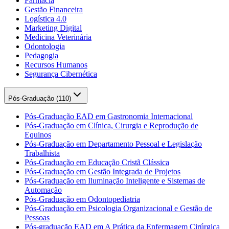
Farmácia
Gestão Financeira
Logística 4.0
Marketing Digital
Medicina Veterinária
Odontologia
Pedagogia
Recursos Humanos
Segurança Cibernética
Pós-Graduação (
110
)
Pós-Graduação EAD em Gastronomia Internacional
Pós-Graduação em Clínica, Cirurgia e Reprodução de
Equinos
Pós-Graduação em Departamento Pessoal e Legislação
Trabalhista
Pós-Graduação em Educação Cristã Clássica
Pós-Graduação em Gestão Integrada de Projetos
Pós-Graduação em Iluminação Inteligente e Sistemas de
Automação
Pós-Graduação em Odontopediatria
Pós-Graduação em Psicologia Organizacional e Gestão de
Pessoas
Pós-graduação EAD em A Prática da Enfermagem Cirúrgica