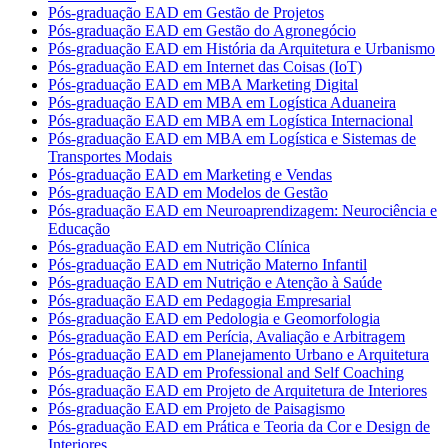
Pós-graduação EAD em Gestão de Projetos
Pós-graduação EAD em Gestão do Agronegócio
Pós-graduação EAD em História da Arquitetura e Urbanismo
Pós-graduação EAD em Internet das Coisas (IoT)
Pós-graduação EAD em MBA Marketing Digital
Pós-graduação EAD em MBA em Logística Aduaneira
Pós-graduação EAD em MBA em Logística Internacional
Pós-graduação EAD em MBA em Logística e Sistemas de
Transportes Modais
Pós-graduação EAD em Marketing e Vendas
Pós-graduação EAD em Modelos de Gestão
Pós-graduação EAD em Neuroaprendizagem: Neurociência e
Educação
Pós-graduação EAD em Nutrição Clínica
Pós-graduação EAD em Nutrição Materno Infantil
Pós-graduação EAD em Nutrição e Atenção à Saúde
Pós-graduação EAD em Pedagogia Empresarial
Pós-graduação EAD em Pedologia e Geomorfologia
Pós-graduação EAD em Perícia, Avaliação e Arbitragem
Pós-graduação EAD em Planejamento Urbano e Arquitetura
Pós-graduação EAD em Professional and Self Coaching
Pós-graduação EAD em Projeto de Arquitetura de Interiores
Pós-graduação EAD em Projeto de Paisagismo
Pós-graduação EAD em Prática e Teoria da Cor e Design de
Interiores