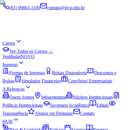
(83) 99863-1100
contato@frcg.edu.br
Cursos
Ver Todos os Cursos →
Vestibular
NOVO
Ingresso
Formas de Ingresso
Bolsas Disponíveis
Descontos e
Bolsas
Simulador Financeiro
Convênios Empresariais
A Rebouças
Quem Somos
Infraestrutura
Núcleos Institucionais
Políticas Institucionais
Secretaria Acadêmica
Editais
Transparência
Alunos em Destaque
Contato
HUB
Blog & Conteúdo
Notícias
Eventos
Revistas