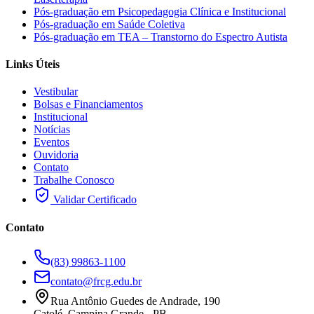
Pós-graduação em Psicopedagogia Clínica e Institucional
Pós-graduação em Saúde Coletiva
Pós-graduação em TEA – Transtorno do Espectro Autista
Links Úteis
Vestibular
Bolsas e Financiamentos
Institucional
Notícias
Eventos
Ouvidoria
Contato
Trabalhe Conosco
Validar Certificado
Contato
(83) 99863-1100
contato@frcg.edu.br
Rua Antônio Guedes de Andrade, 190
Catolé, Campina Grande - PB