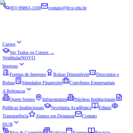
(83) 99863-1100
contato@frcg.edu.br
Cursos
Ver Todos os Cursos →
Vestibular
NOVO
Ingresso
Formas de Ingresso
Bolsas Disponíveis
Descontos e
Bolsas
Simulador Financeiro
Convênios Empresariais
A Rebouças
Quem Somos
Infraestrutura
Núcleos Institucionais
Políticas Institucionais
Secretaria Acadêmica
Editais
Transparência
Alunos em Destaque
Contato
HUB
Blog & Conteúdo
Notícias
Eventos
Revistas