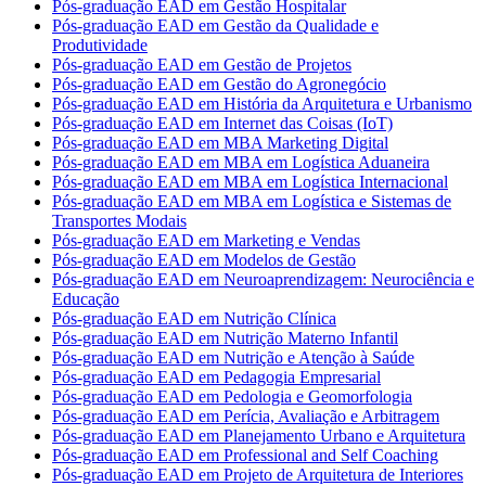
Pós-graduação EAD em Gestão Hospitalar
Pós-graduação EAD em Gestão da Qualidade e
Produtividade
Pós-graduação EAD em Gestão de Projetos
Pós-graduação EAD em Gestão do Agronegócio
Pós-graduação EAD em História da Arquitetura e Urbanismo
Pós-graduação EAD em Internet das Coisas (IoT)
Pós-graduação EAD em MBA Marketing Digital
Pós-graduação EAD em MBA em Logística Aduaneira
Pós-graduação EAD em MBA em Logística Internacional
Pós-graduação EAD em MBA em Logística e Sistemas de
Transportes Modais
Pós-graduação EAD em Marketing e Vendas
Pós-graduação EAD em Modelos de Gestão
Pós-graduação EAD em Neuroaprendizagem: Neurociência e
Educação
Pós-graduação EAD em Nutrição Clínica
Pós-graduação EAD em Nutrição Materno Infantil
Pós-graduação EAD em Nutrição e Atenção à Saúde
Pós-graduação EAD em Pedagogia Empresarial
Pós-graduação EAD em Pedologia e Geomorfologia
Pós-graduação EAD em Perícia, Avaliação e Arbitragem
Pós-graduação EAD em Planejamento Urbano e Arquitetura
Pós-graduação EAD em Professional and Self Coaching
Pós-graduação EAD em Projeto de Arquitetura de Interiores