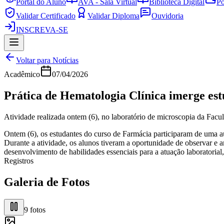
Portal do Aluno
AVA - Sala Virtual
Biblioteca Digital
Po
Validar Certificado
Validar Diploma
Ouvidoria
INSCREVA-SE
Voltar para Notícias
Acadêmico
07/04/2026
Prática de Hematologia Clínica imerge est
Atividade realizada ontem (6), no laboratório de microscopia da Facu
Ontem (6), os estudantes do curso de Farmácia participaram de uma au
Durante a atividade, os alunos tiveram a oportunidade de observar e 
desenvolvimento de habilidades essenciais para a atuação laboratorial
Registros
Galeria de Fotos
9
fotos