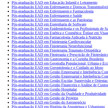
Pós-graduação EAD em Educação Infantil e Letramento
Pós-graduação EAD em Enfermagem e Doenças Transmissívei
Pós-graduação EAD em Enfermagem e Farmacologia
Pós-graduação EAD em Enfermagem e Saúde
Pós-graduação EAD em Enfermagem e as Patologias
Pós-graduação EAD em Engenharia de Software
Pós-graduação EAD em Epidemiologia e os Profissionais de S
Pós-graduação EAD em Estética e Cosmética: Ênfase em Vis
Pós-graduação EAD em Farmacologia Aplicada à Nutrição
Pós-graduação EAD em Fisioterapia Cardiovascular
Pós-graduação EAD em Fisioterapia Neurofuncional
Pós-graduação EAD em Fisioterapia Traumato-Ortopédica
Pós-graduação EAD em Fitoterapia e Prescrição de Fitoterápic
Pós-graduação EAD em Gastronomia e a Cozinha Brasileira
Pós-graduação EAD em Geografia Populacional, Urbana e Ec
Pós-graduação EAD em Gerontologia e o Cuidado ao Idoso
Pós-graduação EAD em Gestão Empresarial e Inteligência Com
Pós-graduação EAD em Gestão Empresarial e Inteligência Com
Pós-graduação EAD em Gestão Escolar, Supervisão e Orientaç
Pós-graduação EAD em Gestão Financeira e Análise de Custos
Pós-graduação EAD em Gestão Hospitalar
Pós-graduação EAD em Gestão da Qualidade e Produtividade
Pós-graduação EAD em Gestão de Projetos
Pós-graduação EAD em Gestão do Agronegócio
Pós-graduação EAD em História da Arquitetura e Urbanismo