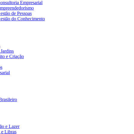
nsultoria Empresarial
Empreendedorismo
estão de Pessoas
estão do Conhecimento
s
Jardins
to e Criação
os
arial
rasileiro
ão e Lazer
 e Libras