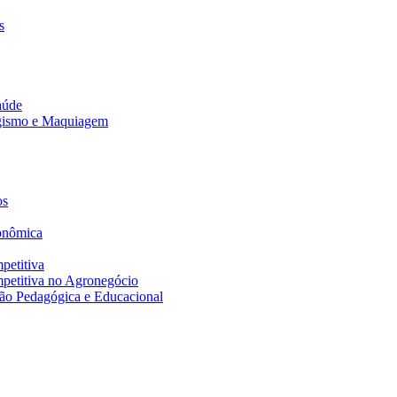
s
aúde
agismo e Maquiagem
os
onômica
petitiva
petitiva no Agronegócio
ão Pedagógica e Educacional