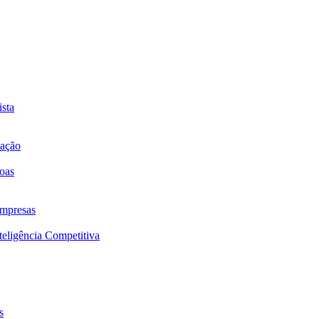
sta
mação
oas
mpresas
eligência Competitiva
s