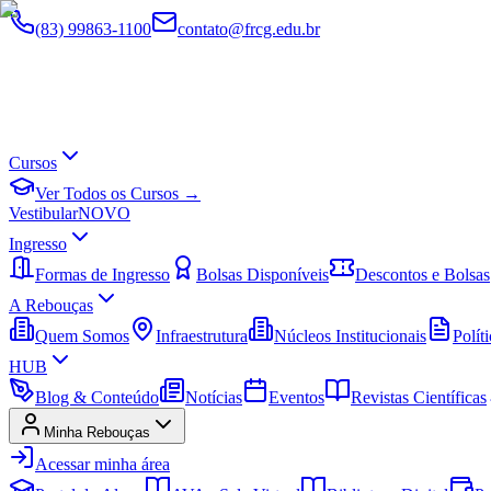
(83) 99863-1100
contato@frcg.edu.br
Cursos
Ver Todos os Cursos →
Vestibular
NOVO
Ingresso
Formas de Ingresso
Bolsas Disponíveis
Descontos e Bolsas
A Rebouças
Quem Somos
Infraestrutura
Núcleos Institucionais
Políti
HUB
Blog & Conteúdo
Notícias
Eventos
Revistas Científicas
Minha Rebouças
Acessar minha área