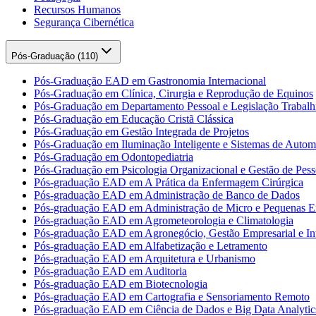
Recursos Humanos
Segurança Cibernética
Pós-Graduação (
110
)
Pós-Graduação EAD em Gastronomia Internacional
Pós-Graduação em Clínica, Cirurgia e Reprodução de Equinos
Pós-Graduação em Departamento Pessoal e Legislação Trabalhi
Pós-Graduação em Educação Cristã Clássica
Pós-Graduação em Gestão Integrada de Projetos
Pós-Graduação em Iluminação Inteligente e Sistemas de Auto
Pós-Graduação em Odontopediatria
Pós-Graduação em Psicologia Organizacional e Gestão de Pess
Pós-graduação EAD em A Prática da Enfermagem Cirúrgica
Pós-graduação EAD em Administração de Banco de Dados
Pós-graduação EAD em Administração de Micro e Pequenas E
Pós-graduação EAD em Agrometeorologia e Climatologia
Pós-graduação EAD em Agronegócio, Gestão Empresarial e Int
Pós-graduação EAD em Alfabetização e Letramento
Pós-graduação EAD em Arquitetura e Urbanismo
Pós-graduação EAD em Auditoria
Pós-graduação EAD em Biotecnologia
Pós-graduação EAD em Cartografia e Sensoriamento Remoto
Pós-graduação EAD em Ciência de Dados e Big Data Analytic