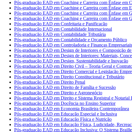
Pós-graduação EAD em Coaching e Carreira com Ênfase em Co
Pós-graduação EAD em Coaching e Carreira com Ênfase em 
Pós-graduação EAD em Coaching e Carreira com Ênfase em G
Pós-graduação EAD em Coaching e Carreira com Ênfase em G
Pós-graduação EAD em Confeitaria e Panificação
Pós-graduação EAD em Contabilidade Internacional
Pós-graduação EAD em Contabilidade Tributária
Pós-graduação EAD em Contabilidade e Orçamento Público
Pós-graduação EAD em Controladoria e Finanças Empresariai
Pós-graduação EAD em Design de Interiores e Composição de 
Pós-graduação EAD em Design de Interiores: Materiais, Concei
Pós-graduação EAD em Design, Sustentabilidade e Inovação
Pós-graduação EAD em Direito Civil – Teoria Geral e Contrat
Pós-graduação EAD em Direito Comercial e Legislação Empres
Pós-graduação EAD em Direito Constitucional e Tributário
Pós-graduação EAD em Direito Penal
Pós-graduação EAD em Direito de Família e Sucessão
Pós-graduação EAD em Direito e Agronegócio
Pós-graduação EAD em Direito e Sistema Registral e Notarial B
Pós-graduação EAD em Docência no Ensino Superior
Pós-graduação EAD em Economia Brasileira Contemporânea
Pós-graduação EAD em Educação Especial e Inclusiva
Pós-graduação EAD em Educação Física e Nutrição
Pós-graduação EAD em Educação Física, Ludicidade, Recreaç
Pós-graduação EAD em Educação Inclusiva: O Sistema Braille