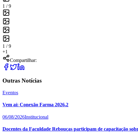
1 /
9
1 /
9
+
1
Compartilhar:
Outras Notícias
Eventos
Vem aí: Conexão Farma 2026.2
06/08/2026
Institucional
Docentes da Faculdade Rebouças participam de capacitação sobre 