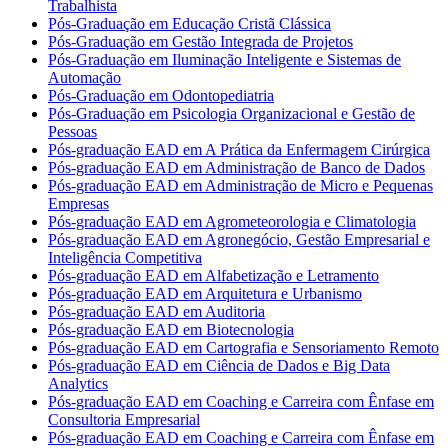
Trabalhista
Pós-Graduação em Educação Cristã Clássica
Pós-Graduação em Gestão Integrada de Projetos
Pós-Graduação em Iluminação Inteligente e Sistemas de
Automação
Pós-Graduação em Odontopediatria
Pós-Graduação em Psicologia Organizacional e Gestão de
Pessoas
Pós-graduação EAD em A Prática da Enfermagem Cirúrgica
Pós-graduação EAD em Administração de Banco de Dados
Pós-graduação EAD em Administração de Micro e Pequenas
Empresas
Pós-graduação EAD em Agrometeorologia e Climatologia
Pós-graduação EAD em Agronegócio, Gestão Empresarial e
Inteligência Competitiva
Pós-graduação EAD em Alfabetização e Letramento
Pós-graduação EAD em Arquitetura e Urbanismo
Pós-graduação EAD em Auditoria
Pós-graduação EAD em Biotecnologia
Pós-graduação EAD em Cartografia e Sensoriamento Remoto
Pós-graduação EAD em Ciência de Dados e Big Data
Analytics
Pós-graduação EAD em Coaching e Carreira com Ênfase em
Consultoria Empresarial
Pós-graduação EAD em Coaching e Carreira com Ênfase em