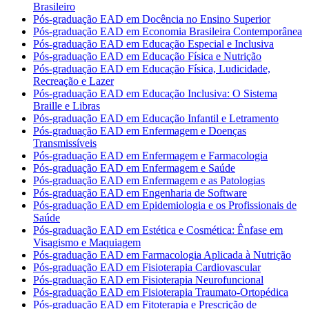
Brasileiro
Pós-graduação EAD em Docência no Ensino Superior
Pós-graduação EAD em Economia Brasileira Contemporânea
Pós-graduação EAD em Educação Especial e Inclusiva
Pós-graduação EAD em Educação Física e Nutrição
Pós-graduação EAD em Educação Física, Ludicidade,
Recreação e Lazer
Pós-graduação EAD em Educação Inclusiva: O Sistema
Braille e Libras
Pós-graduação EAD em Educação Infantil e Letramento
Pós-graduação EAD em Enfermagem e Doenças
Transmissíveis
Pós-graduação EAD em Enfermagem e Farmacologia
Pós-graduação EAD em Enfermagem e Saúde
Pós-graduação EAD em Enfermagem e as Patologias
Pós-graduação EAD em Engenharia de Software
Pós-graduação EAD em Epidemiologia e os Profissionais de
Saúde
Pós-graduação EAD em Estética e Cosmética: Ênfase em
Visagismo e Maquiagem
Pós-graduação EAD em Farmacologia Aplicada à Nutrição
Pós-graduação EAD em Fisioterapia Cardiovascular
Pós-graduação EAD em Fisioterapia Neurofuncional
Pós-graduação EAD em Fisioterapia Traumato-Ortopédica
Pós-graduação EAD em Fitoterapia e Prescrição de