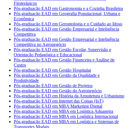
Fitoterápicos
Pós-graduação EAD em Gastronomia e a Cozinha Brasileira
Pós-graduação EAD em Geografia Populacional, Urbana e
Econômica
Pós-graduação EAD em Gerontologia e o Cuidado ao Idoso
Pós-graduação EAD em Gestão Empresarial e Inteligência
Competitiva
Pós-graduação EAD em Gestão Empresarial e Inteligência
Competitiva no Agronegócio
Pós-graduação EAD em Gestão Escolar, Supervisão e
Orientação Pedagógica e Educacional
Pós-graduação EAD em Gestão Financeira e Análise de
Custos
Pós-graduação EAD em Gestão Hospitalar
Pós-graduação EAD em Gestão da Qualidade e
Produtividade
Pós-graduação EAD em Gestão de Projetos
Pós-graduação EAD em Gestão do Agronegócio
Pós-graduação EAD em História da Arquitetura e Urbanismo
Pós-graduação EAD em Internet das Coisas (IoT)
Pós-graduação EAD em MBA Marketing Digital
Pós-graduação EAD em MBA em Logística Aduaneira
Pós-graduação EAD em MBA em Logística Internacional
Pós-graduação EAD em MBA em Logística e Sistemas de
Transportes Modais