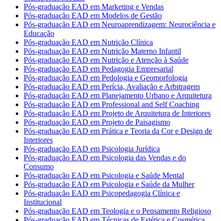
Pós-graduação EAD em Marketing e Vendas
Pós-graduação EAD em Modelos de Gestão
Pós-graduação EAD em Neuroaprendizagem: Neurociência e
Educação
Pós-graduação EAD em Nutrição Clínica
Pós-graduação EAD em Nutrição Materno Infantil
Pós-graduação EAD em Nutrição e Atenção à Saúde
Pós-graduação EAD em Pedagogia Empresarial
Pós-graduação EAD em Pedologia e Geomorfologia
Pós-graduação EAD em Perícia, Avaliação e Arbitragem
Pós-graduação EAD em Planejamento Urbano e Arquitetura
Pós-graduação EAD em Professional and Self Coaching
Pós-graduação EAD em Projeto de Arquitetura de Interiores
Pós-graduação EAD em Projeto de Paisagismo
Pós-graduação EAD em Prática e Teoria da Cor e Design de
Interiores
Pós-graduação EAD em Psicologia Jurídica
Pós-graduação EAD em Psicologia das Vendas e do
Consumo
Pós-graduação EAD em Psicologia e Saúde Mental
Pós-graduação EAD em Psicologia e Saúde da Mulher
Pós-graduação EAD em Psicopedagogia Clínica e
Institucional
Pós-graduação EAD em Teologia e o Pensamento Religioso
Pós-graduação EAD em Técnicas de Estética e Cosmética