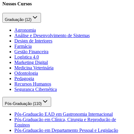
Nossos Cursos
Graduação (
12
)
Agronomia
Análise e Desenvolvimento de Sistemas
Design de Interiores
Farmácia
Gestão Financeira
Logística 4.0
Marketing Digital
Medicina Veterinária
Odontologia
Pedagogia
Recursos Humanos
Segurança Cibernética
Pós-Graduação (
110
)
Pós-Graduação EAD em Gastronomia Internacional
Pós-Graduação em Clínica, Cirurgia e Reprodução de
Equinos
Pós-Graduação em Departamento Pessoal e Legislação