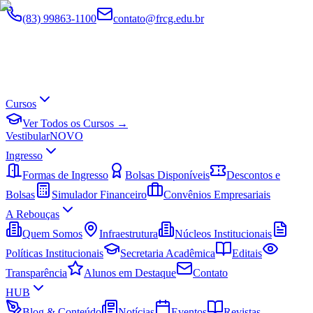
(83) 99863-1100
contato@frcg.edu.br
Cursos
Ver Todos os Cursos →
Vestibular
NOVO
Ingresso
Formas de Ingresso
Bolsas Disponíveis
Descontos e
Bolsas
Simulador Financeiro
Convênios Empresariais
A Rebouças
Quem Somos
Infraestrutura
Núcleos Institucionais
Políticas Institucionais
Secretaria Acadêmica
Editais
Transparência
Alunos em Destaque
Contato
HUB
Blog & Conteúdo
Notícias
Eventos
Revistas