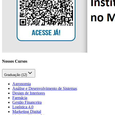
Nossos Cursos
Graduação (
12
)
Agronomia
Análise e Desenvolvimento de Sistemas
Design de Interiores
Farmácia
Gestão Financeira
Logística 4.0
Marketing Digital