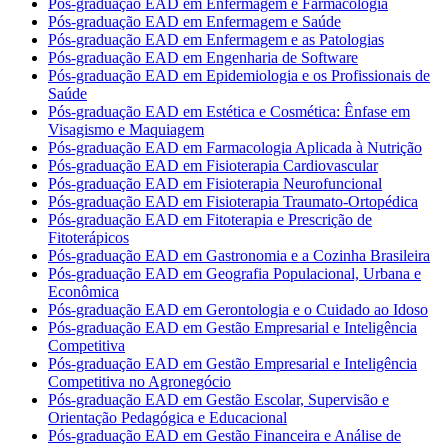
Pós-graduação EAD em Enfermagem e Farmacologia
Pós-graduação EAD em Enfermagem e Saúde
Pós-graduação EAD em Enfermagem e as Patologias
Pós-graduação EAD em Engenharia de Software
Pós-graduação EAD em Epidemiologia e os Profissionais de
Saúde
Pós-graduação EAD em Estética e Cosmética: Ênfase em
Visagismo e Maquiagem
Pós-graduação EAD em Farmacologia Aplicada à Nutrição
Pós-graduação EAD em Fisioterapia Cardiovascular
Pós-graduação EAD em Fisioterapia Neurofuncional
Pós-graduação EAD em Fisioterapia Traumato-Ortopédica
Pós-graduação EAD em Fitoterapia e Prescrição de
Fitoterápicos
Pós-graduação EAD em Gastronomia e a Cozinha Brasileira
Pós-graduação EAD em Geografia Populacional, Urbana e
Econômica
Pós-graduação EAD em Gerontologia e o Cuidado ao Idoso
Pós-graduação EAD em Gestão Empresarial e Inteligência
Competitiva
Pós-graduação EAD em Gestão Empresarial e Inteligência
Competitiva no Agronegócio
Pós-graduação EAD em Gestão Escolar, Supervisão e
Orientação Pedagógica e Educacional
Pós-graduação EAD em Gestão Financeira e Análise de