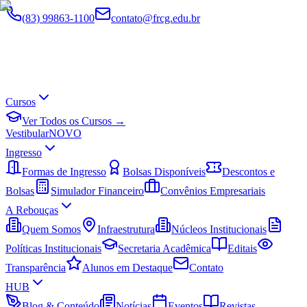
(83) 99863-1100
contato@frcg.edu.br
Cursos
Ver Todos os Cursos →
Vestibular
NOVO
Ingresso
Formas de Ingresso
Bolsas Disponíveis
Descontos e
Bolsas
Simulador Financeiro
Convênios Empresariais
A Rebouças
Quem Somos
Infraestrutura
Núcleos Institucionais
Políticas Institucionais
Secretaria Acadêmica
Editais
Transparência
Alunos em Destaque
Contato
HUB
Blog & Conteúdo
Notícias
Eventos
Revistas