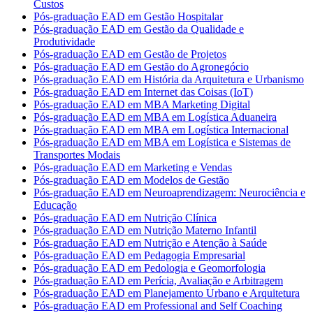
Custos
Pós-graduação EAD em Gestão Hospitalar
Pós-graduação EAD em Gestão da Qualidade e
Produtividade
Pós-graduação EAD em Gestão de Projetos
Pós-graduação EAD em Gestão do Agronegócio
Pós-graduação EAD em História da Arquitetura e Urbanismo
Pós-graduação EAD em Internet das Coisas (IoT)
Pós-graduação EAD em MBA Marketing Digital
Pós-graduação EAD em MBA em Logística Aduaneira
Pós-graduação EAD em MBA em Logística Internacional
Pós-graduação EAD em MBA em Logística e Sistemas de
Transportes Modais
Pós-graduação EAD em Marketing e Vendas
Pós-graduação EAD em Modelos de Gestão
Pós-graduação EAD em Neuroaprendizagem: Neurociência e
Educação
Pós-graduação EAD em Nutrição Clínica
Pós-graduação EAD em Nutrição Materno Infantil
Pós-graduação EAD em Nutrição e Atenção à Saúde
Pós-graduação EAD em Pedagogia Empresarial
Pós-graduação EAD em Pedologia e Geomorfologia
Pós-graduação EAD em Perícia, Avaliação e Arbitragem
Pós-graduação EAD em Planejamento Urbano e Arquitetura
Pós-graduação EAD em Professional and Self Coaching