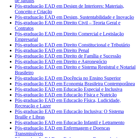
de Jardins
Pós-graduação EAD em Design de Interiores: Materiais,
Conceito e Criação
Pós-graduação EAD em Design, Sustentabilidade e Inovação
Pós-graduação EAD em Direito Civil – Teoria Geral e
Contratos
Pós-graduação EAD em Direito Comercial e Legislação
Empresarial
Pós-graduação EAD em Direito Constitucional e Tributário
Pós-graduação EAD em Direito Penal
Pós-graduação EAD em Direito de Família e Sucessão
Pós-graduação EAD em Direito e Agronegócio
Pós-graduação EAD em Direito e Sistema Registral e Notarial
Brasileiro
Pós-graduação EAD em Docência no Ensino Superior
Pós-graduação EAD em Economia Brasileira Contemporânea
Pós-graduação EAD em Educação Especial e Inclusiva
Pós-graduação EAD em Educação Física e Nutrição
Pós-graduação EAD em Educação Física, Ludicidade,
Recreação e Lazer
Pós-graduação EAD em Educação Inclusiva: O Sistema
Braille e Libras
Pós-graduação EAD em Educação Infantil e Letramento
Pós-graduação EAD em Enfermagem e Doenças
Transmissíveis