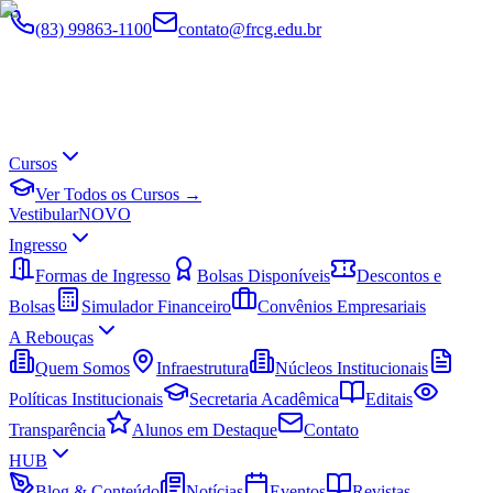
(83) 99863-1100
contato@frcg.edu.br
Cursos
Ver Todos os Cursos →
Vestibular
NOVO
Ingresso
Formas de Ingresso
Bolsas Disponíveis
Descontos e
Bolsas
Simulador Financeiro
Convênios Empresariais
A Rebouças
Quem Somos
Infraestrutura
Núcleos Institucionais
Políticas Institucionais
Secretaria Acadêmica
Editais
Transparência
Alunos em Destaque
Contato
HUB
Blog & Conteúdo
Notícias
Eventos
Revistas