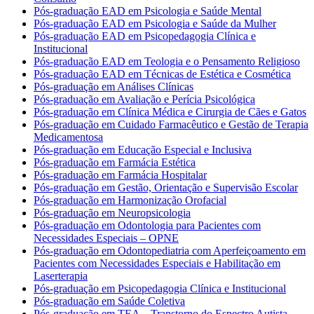
Pós-graduação EAD em Psicologia e Saúde Mental
Pós-graduação EAD em Psicologia e Saúde da Mulher
Pós-graduação EAD em Psicopedagogia Clínica e
Institucional
Pós-graduação EAD em Teologia e o Pensamento Religioso
Pós-graduação EAD em Técnicas de Estética e Cosmética
Pós-graduação em Análises Clínicas
Pós-graduação em Avaliação e Perícia Psicológica
Pós-graduação em Clínica Médica e Cirurgia de Cães e Gatos
Pós-graduação em Cuidado Farmacêutico e Gestão de Terapia
Medicamentosa
Pós-graduação em Educação Especial e Inclusiva
Pós-graduação em Farmácia Estética
Pós-graduação em Farmácia Hospitalar
Pós-graduação em Gestão, Orientação e Supervisão Escolar
Pós-graduação em Harmonização Orofacial
Pós-graduação em Neuropsicologia
Pós-graduação em Odontologia para Pacientes com
Necessidades Especiais – OPNE
Pós-graduação em Odontopediatria com Aperfeiçoamento em
Pacientes com Necessidades Especiais e Habilitação em
Laserterapia
Pós-graduação em Psicopedagogia Clínica e Institucional
Pós-graduação em Saúde Coletiva
Pós-graduação em TEA – Transtorno do Espectro Autista