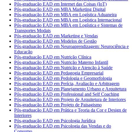
Pós-graduação EAD em Internet das Coisas (IoT)
Pós-graduação EAD em MBA Marketing Digital
Pós-graduação EAD em MBA em Logística Aduaneira
Pós-graduação EAD em MBA em Logística Internacional
Pós-graduação EAD em MBA em Logística e Sistemas de
Transportes Modais
Pós-graduação EAD em Marketing e Vendas
Pós-graduação EAD em Modelos de Gestão
Pós-graduação EAD em Neuroaprendizagem: Neurociência e
Educação
Pós-graduação EAD em Nutrição Clínica
Pós-graduação EAD em Nutrição Materno Infantil
Pós-graduação EAD em Nutrição e Atenção à Saúde
Pós-graduação EAD em Pedagogia Empresarial
Pós-graduação EAD em Pedologia e Geomorfologia
Pós-graduação EAD em Perícia, Avaliação e Arbitragem
Pós-graduação EAD em Planejamento Urbano e Arquitetura
Pós-graduação EAD em Professional and Self Coaching
Pós-graduação EAD em Projeto de Arquitetura de Interiores
Pós-graduação EAD em Projeto de Paisagismo
Pós-graduação EAD em Prática e Teoria da Cor e Design de
Interiores
Pós-graduação EAD em Psicologia Jurídica
Pós-graduação EAD em Psicologia das Vendas e do
Consumo