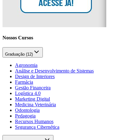
Nossos Cursos
Graduação (
12
)
Agronomia
Análise e Desenvolvimento de Sistemas
Design de Interiores
Farmácia
Gestão Financeira
Logística 4.0
Marketing Digital
Medicina Veterinária
Odontologia
Pedagogia
Recursos Humanos
Segurança Cibernética