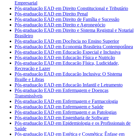
Empresarial
Pós-graduação EAD em Direito Constitucional e Tributário
Pós-graduação EAD em Direito Penal
Pós-graduação EAD em Direito de Família e Sucessão
Pós-graduação EAD em Direito e Agronegócio
Pós-graduação EAD em Direito e Sistema Registral e Notarial
Brasileiro
Pós-graduação EAD em Docência no Ensino Superior
Pós-graduação EAD em Economia Brasileira Contemporânea
Pós-graduação EAD em Educação Especial e Inclusiva
Pós-graduação EAD em Educação Física e Nutrição
Pós-graduação EAD em Educação Física, Ludicidade,
Recreação e Lazer
Pós-graduação EAD em Educação Inclusiva: O Sistema
Braille e Libras
Pós-graduação EAD em Educação Infantil e Letramento
Pós-graduação EAD em Enfermagem e Doenças
Transmissíveis
Pós-graduação EAD em Enfermagem e Farmacologia
Pós-graduação EAD em Enfermagem e Saúde
Pós-graduação EAD em Enfermagem e as Patologias
Pós-graduação EAD em Engenharia de Software
Pós-graduação EAD em Epidemiologia e os Profissionais de
Saúde
Pós-graduação EAD em Estética e Cosmética: Ênfase em