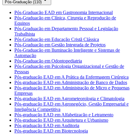
Pós-Graduação (
110
)
Pós-Graduação EAD em Gastronomia Internacional
Pós-Graduação em Clínica, Cirurgia e Reprodução de
Equinos
Pós-Graduação em Departamento Pessoal e Legislação
Trabalhista
Pós-Graduação em Educação Cristã Clássica
Pós-Graduação em Gestão Integrada de Projetos
Pós-Graduação em Iluminação Inteligente e Sistemas de
Automação
Pós-Graduação em Odontopediatria
Pós-Graduação em Psicologia Organizacional e Gestão de
Pessoas
Pós-graduação EAD em A Prática da Enfermagem Cirúrgica
Pós-graduação EAD em Administração de Banco de Dados
Pós-graduação EAD em Administração de Micro e Pequenas
Empresas
Pós-graduação EAD em Agrometeorologia e Climatologia
Pós-graduação EAD em Agronegócio, Gestão Empresarial e
Inteligência Competitiva
Pós-graduação EAD em Alfabetização e Letramento
Pós-graduação EAD em Arquitetura e Urbanismo
Pós-graduação EAD em Auditoria
Pós-graduação EAD em Biotecnologia