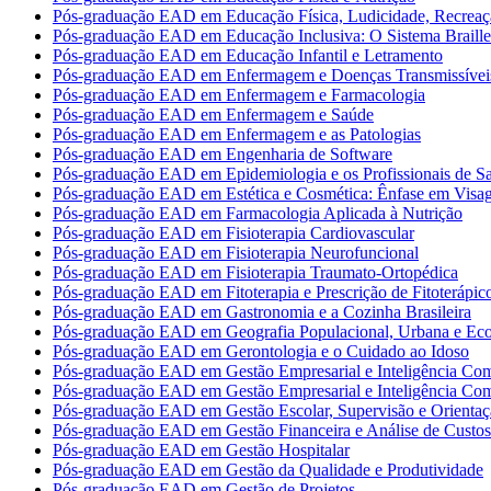
Pós-graduação EAD em Educação Física, Ludicidade, Recreaç
Pós-graduação EAD em Educação Inclusiva: O Sistema Braille
Pós-graduação EAD em Educação Infantil e Letramento
Pós-graduação EAD em Enfermagem e Doenças Transmissívei
Pós-graduação EAD em Enfermagem e Farmacologia
Pós-graduação EAD em Enfermagem e Saúde
Pós-graduação EAD em Enfermagem e as Patologias
Pós-graduação EAD em Engenharia de Software
Pós-graduação EAD em Epidemiologia e os Profissionais de S
Pós-graduação EAD em Estética e Cosmética: Ênfase em Vis
Pós-graduação EAD em Farmacologia Aplicada à Nutrição
Pós-graduação EAD em Fisioterapia Cardiovascular
Pós-graduação EAD em Fisioterapia Neurofuncional
Pós-graduação EAD em Fisioterapia Traumato-Ortopédica
Pós-graduação EAD em Fitoterapia e Prescrição de Fitoterápic
Pós-graduação EAD em Gastronomia e a Cozinha Brasileira
Pós-graduação EAD em Geografia Populacional, Urbana e Ec
Pós-graduação EAD em Gerontologia e o Cuidado ao Idoso
Pós-graduação EAD em Gestão Empresarial e Inteligência Com
Pós-graduação EAD em Gestão Empresarial e Inteligência Com
Pós-graduação EAD em Gestão Escolar, Supervisão e Orientaç
Pós-graduação EAD em Gestão Financeira e Análise de Custos
Pós-graduação EAD em Gestão Hospitalar
Pós-graduação EAD em Gestão da Qualidade e Produtividade
Pós-graduação EAD em Gestão de Projetos