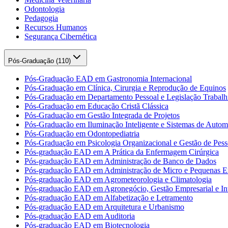
Odontologia
Pedagogia
Recursos Humanos
Segurança Cibernética
Pós-Graduação (
110
)
Pós-Graduação EAD em Gastronomia Internacional
Pós-Graduação em Clínica, Cirurgia e Reprodução de Equinos
Pós-Graduação em Departamento Pessoal e Legislação Trabalhi
Pós-Graduação em Educação Cristã Clássica
Pós-Graduação em Gestão Integrada de Projetos
Pós-Graduação em Iluminação Inteligente e Sistemas de Auto
Pós-Graduação em Odontopediatria
Pós-Graduação em Psicologia Organizacional e Gestão de Pess
Pós-graduação EAD em A Prática da Enfermagem Cirúrgica
Pós-graduação EAD em Administração de Banco de Dados
Pós-graduação EAD em Administração de Micro e Pequenas E
Pós-graduação EAD em Agrometeorologia e Climatologia
Pós-graduação EAD em Agronegócio, Gestão Empresarial e Int
Pós-graduação EAD em Alfabetização e Letramento
Pós-graduação EAD em Arquitetura e Urbanismo
Pós-graduação EAD em Auditoria
Pós-graduação EAD em Biotecnologia