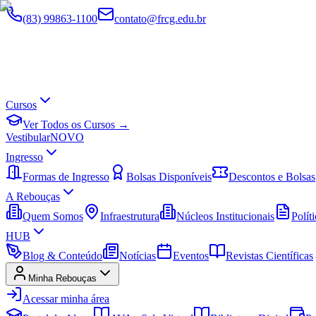
(83) 99863-1100
contato@frcg.edu.br
Cursos
Ver Todos os Cursos →
Vestibular
NOVO
Ingresso
Formas de Ingresso
Bolsas Disponíveis
Descontos e Bolsas
A Rebouças
Quem Somos
Infraestrutura
Núcleos Institucionais
Políti
HUB
Blog & Conteúdo
Notícias
Eventos
Revistas Científicas
Minha Rebouças
Acessar minha área