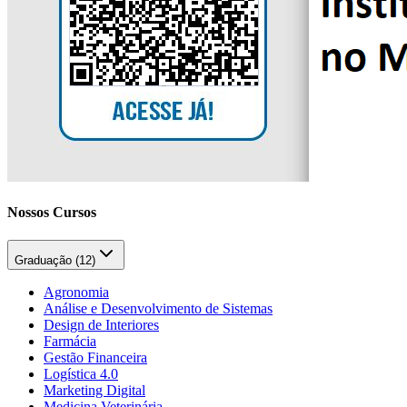
Nossos Cursos
Graduação (
12
)
Agronomia
Análise e Desenvolvimento de Sistemas
Design de Interiores
Farmácia
Gestão Financeira
Logística 4.0
Marketing Digital
Medicina Veterinária