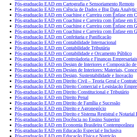
Pós-graduação EAD em Cartografia e Sensoriamento Remoto
Pós-graduação EAD em Ciência de Dados e Big Data Analytic
Pós-graduação EAD em Coaching e Carreira com Ênfase em Co
Pós-graduação EAD em Coaching e Carreira com Ênfase em 
Pós-graduação EAD em Coaching e Carreira com Ênfase em G
Pós-graduação EAD em Coaching e Carreira com Ênfase em G
Pós-graduação EAD em Confeitaria e Panificação
Pós-graduação EAD em Contabilidade Internacional
Pós-graduação EAD em Contabilidade Tributária
Pós-graduação EAD em Contabilidade e Orçamento Público
Pós-graduação EAD em Controladoria e Finanças Empresariai
Pós-graduação EAD em Design de Interiores e Composição de 
Pós-graduação EAD em Design de Interiores: Materiais, Concei
Pós-graduação EAD em Design, Sustentabilidade e Inovação
Pós-graduação EAD em Direito Civil – Teoria Geral e Contrat
Pós-graduação EAD em Direito Comercial e Legislação Empres
Pós-graduação EAD em Direito Constitucional e Tributário
Pós-graduação EAD em Direito Penal
Pós-graduação EAD em Direito de Família e Sucessão
Pós-graduação EAD em Direito e Agronegócio
Pós-graduação EAD em Direito e Sistema Registral e Notarial B
Pós-graduação EAD em Docência no Ensino Superior
Pós-graduação EAD em Economia Brasileira Contemporânea
Pós-graduação EAD em Educação Especial e Inclusiva
Pós-graduação EAD em Educação Física e Nutrição