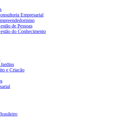
s
nsultoria Empresarial
Empreendedorismo
estão de Pessoas
estão do Conhecimento
s
Jardins
to e Criação
os
arial
rasileiro