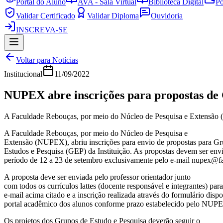
Portal do Aluno
AVA - Sala Virtual
Biblioteca Digital
Po
Validar Certificado
Validar Diploma
Ouvidoria
INSCREVA-SE
Voltar para Notícias
Institucional
11/09/2022
NUPEX abre inscrições para propostas de 
A Faculdade Rebouças, por meio do Núcleo de Pesquisa e Extensão (N
A Faculdade Rebouças, por meio do Núcleo de Pesquisa e
Extensão (NUPEX), abriu inscrições para envio de propostas para G
Estudos e Pesquisa (GEP) da Instituição. As propostas devem ser env
período de 12 a 23 de setembro exclusivamente pelo e-mail nupex@f
A proposta deve ser enviada pelo professor orientador junto
com todos os currículos lattes (docente responsável e integrantes) para
e-mail acima citado e a inscrição realizada através do formulário disp
portal acadêmico dos alunos conforme prazo estabelecido pelo NUP
Os projetos dos Grupos de Estudo e Pesquisa deverão seguir o