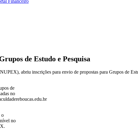
rtal Financeiro
Grupos de Estudo e Pesquisa
UPEX), abriu inscrições para envio de propostas para Grupos de Estu
rupos de
iadas no
aculdadereboucas.edu.br
 o
onível no
EX.