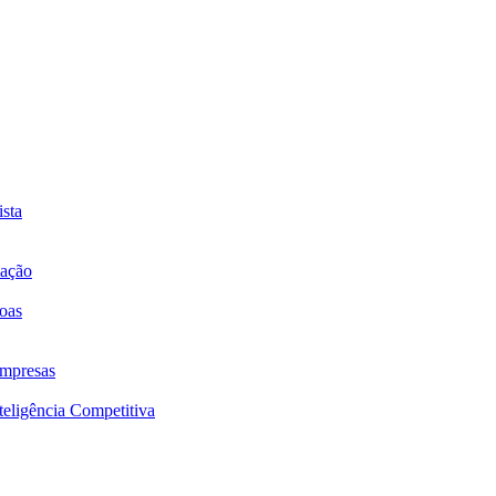
sta
mação
oas
mpresas
eligência Competitiva