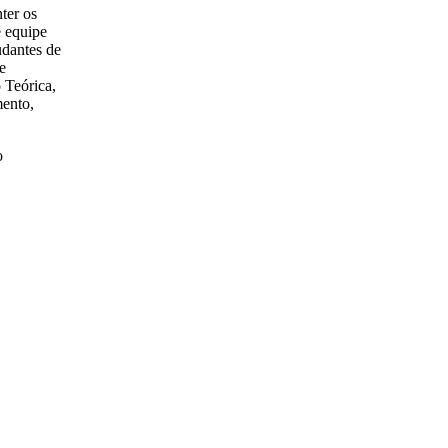
nter os
e equipe
udantes de
e
 Teórica,
ento,
o