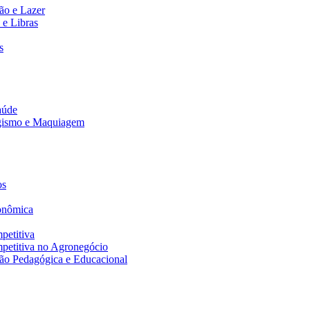
ão e Lazer
 e Libras
s
aúde
agismo e Maquiagem
os
onômica
petitiva
petitiva no Agronegócio
ão Pedagógica e Educacional