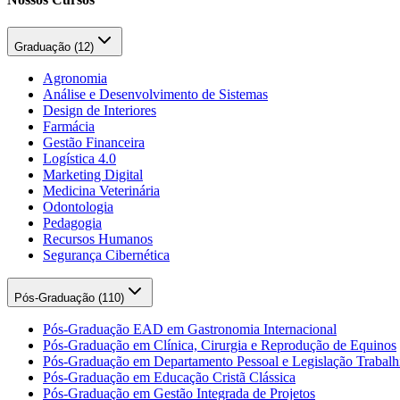
Graduação (
12
)
Agronomia
Análise e Desenvolvimento de Sistemas
Design de Interiores
Farmácia
Gestão Financeira
Logística 4.0
Marketing Digital
Medicina Veterinária
Odontologia
Pedagogia
Recursos Humanos
Segurança Cibernética
Pós-Graduação (
110
)
Pós-Graduação EAD em Gastronomia Internacional
Pós-Graduação em Clínica, Cirurgia e Reprodução de Equinos
Pós-Graduação em Departamento Pessoal e Legislação Trabalhi
Pós-Graduação em Educação Cristã Clássica
Pós-Graduação em Gestão Integrada de Projetos