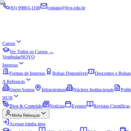
(83) 99863-1100
contato@frcg.edu.br
Cursos
Ver Todos os Cursos →
Vestibular
NOVO
Ingresso
Formas de Ingresso
Bolsas Disponíveis
Descontos e Bolsas
A Rebouças
Quem Somos
Infraestrutura
Núcleos Institucionais
Políti
HUB
Blog & Conteúdo
Notícias
Eventos
Revistas Científicas
Minha Rebouças
Acessar minha área