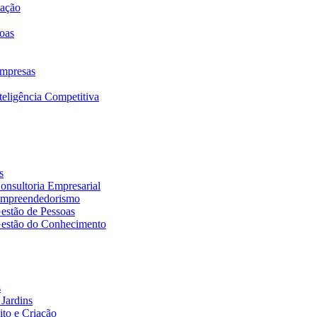
mação
oas
mpresas
eligência Competitiva
s
nsultoria Empresarial
Empreendedorismo
estão de Pessoas
estão do Conhecimento
s
Jardins
to e Criação