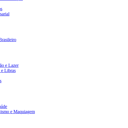
os
arial
rasileiro
ão e Lazer
 e Libras
s
aúde
agismo e Maquiagem