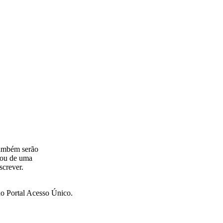
também serão
ipou de uma
screver.
 no
Portal Acesso Único
.