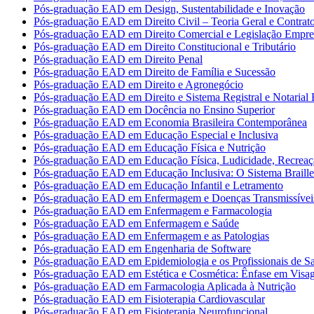
Pós-graduação EAD em Design, Sustentabilidade e Inovação
Pós-graduação EAD em Direito Civil – Teoria Geral e Contrat
Pós-graduação EAD em Direito Comercial e Legislação Empres
Pós-graduação EAD em Direito Constitucional e Tributário
Pós-graduação EAD em Direito Penal
Pós-graduação EAD em Direito de Família e Sucessão
Pós-graduação EAD em Direito e Agronegócio
Pós-graduação EAD em Direito e Sistema Registral e Notarial B
Pós-graduação EAD em Docência no Ensino Superior
Pós-graduação EAD em Economia Brasileira Contemporânea
Pós-graduação EAD em Educação Especial e Inclusiva
Pós-graduação EAD em Educação Física e Nutrição
Pós-graduação EAD em Educação Física, Ludicidade, Recreaç
Pós-graduação EAD em Educação Inclusiva: O Sistema Braille
Pós-graduação EAD em Educação Infantil e Letramento
Pós-graduação EAD em Enfermagem e Doenças Transmissívei
Pós-graduação EAD em Enfermagem e Farmacologia
Pós-graduação EAD em Enfermagem e Saúde
Pós-graduação EAD em Enfermagem e as Patologias
Pós-graduação EAD em Engenharia de Software
Pós-graduação EAD em Epidemiologia e os Profissionais de S
Pós-graduação EAD em Estética e Cosmética: Ênfase em Vis
Pós-graduação EAD em Farmacologia Aplicada à Nutrição
Pós-graduação EAD em Fisioterapia Cardiovascular
Pós-graduação EAD em Fisioterapia Neurofuncional