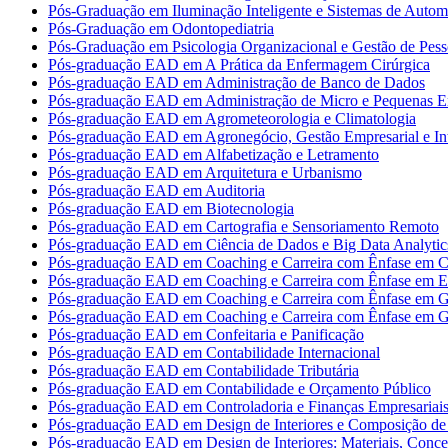
Pós-Graduação em Iluminação Inteligente e Sistemas de Auto
Pós-Graduação em Odontopediatria
Pós-Graduação em Psicologia Organizacional e Gestão de Pess
Pós-graduação EAD em A Prática da Enfermagem Cirúrgica
Pós-graduação EAD em Administração de Banco de Dados
Pós-graduação EAD em Administração de Micro e Pequenas E
Pós-graduação EAD em Agrometeorologia e Climatologia
Pós-graduação EAD em Agronegócio, Gestão Empresarial e Int
Pós-graduação EAD em Alfabetização e Letramento
Pós-graduação EAD em Arquitetura e Urbanismo
Pós-graduação EAD em Auditoria
Pós-graduação EAD em Biotecnologia
Pós-graduação EAD em Cartografia e Sensoriamento Remoto
Pós-graduação EAD em Ciência de Dados e Big Data Analytic
Pós-graduação EAD em Coaching e Carreira com Ênfase em Co
Pós-graduação EAD em Coaching e Carreira com Ênfase em 
Pós-graduação EAD em Coaching e Carreira com Ênfase em G
Pós-graduação EAD em Coaching e Carreira com Ênfase em G
Pós-graduação EAD em Confeitaria e Panificação
Pós-graduação EAD em Contabilidade Internacional
Pós-graduação EAD em Contabilidade Tributária
Pós-graduação EAD em Contabilidade e Orçamento Público
Pós-graduação EAD em Controladoria e Finanças Empresariai
Pós-graduação EAD em Design de Interiores e Composição de 
Pós-graduação EAD em Design de Interiores: Materiais, Concei