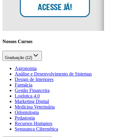
Nossos Cursos
Graduação (
12
)
Agronomia
Análise e Desenvolvimento de Sistemas
Design de Interiores
Farmácia
Gestão Financeira
Logística 4.0
Marketing Digital
Medicina Veterinária
Odontologia
Pedagogia
Recursos Humanos
Segurança Cibernética