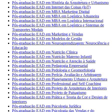
Pós-graduação EAD em História da Arquitetura e Urbanismo
Pós-graduação EAD em Internet das Coisas (IoT)
Pós-graduação EAD em MBA Marketing Digital
Pós-graduação EAD em MBA em Logística Aduaneira
Pós-graduação EAD em MBA em Logística Internacional
Pós-graduação EAD em MBA em Logística e Sistemas de
Transportes Modais
Pós-graduação EAD em Marketing e Vendas
Pós-graduação EAD em Modelos de Gestão
Pós-graduação EAD em Neuroaprendizagem: Neurociência e
Educação
Pós-graduação EAD em Nutrição Clínica
Pós-graduação EAD em Nutrição Materno Infantil
Pós-graduação EAD em Nutrição e Atenção à Saúde
Pós-graduação EAD em Pedagogia Empresarial
Pós-graduação EAD em Pedologia e Geomorfologia
Pós-graduação EAD em Perícia, Avaliação e Arbitragem
Pós-graduação EAD em Planejamento Urbano e Arquitetura
Pós-graduação EAD em Professional and Self Coaching
Pós-graduação EAD em Projeto de Arquitetura de Interiores
Pós-graduação EAD em Projeto de Paisagismo
Pós-graduação EAD em Prática e Teoria da Cor e Design de
Interiores
Pós-graduação EAD em Psicologia Jurídica
Pós-graduação EAD em Psicologia das Vendas e do