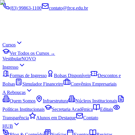
(83) 99863-1100
contato@frcg.edu.br
Cursos
Ver Todos os Cursos →
Vestibular
NOVO
Ingresso
Formas de Ingresso
Bolsas Disponíveis
Descontos e
Bolsas
Simulador Financeiro
Convênios Empresariais
A Rebouças
Quem Somos
Infraestrutura
Núcleos Institucionais
Políticas Institucionais
Secretaria Acadêmica
Editais
Transparência
Alunos em Destaque
Contato
HUB
Blog & Conteúdo
Notícias
Eventos
Revistas