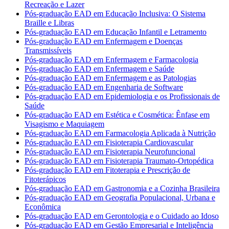
Recreação e Lazer
Pós-graduação EAD em Educação Inclusiva: O Sistema
Braille e Libras
Pós-graduação EAD em Educação Infantil e Letramento
Pós-graduação EAD em Enfermagem e Doenças
Transmissíveis
Pós-graduação EAD em Enfermagem e Farmacologia
Pós-graduação EAD em Enfermagem e Saúde
Pós-graduação EAD em Enfermagem e as Patologias
Pós-graduação EAD em Engenharia de Software
Pós-graduação EAD em Epidemiologia e os Profissionais de
Saúde
Pós-graduação EAD em Estética e Cosmética: Ênfase em
Visagismo e Maquiagem
Pós-graduação EAD em Farmacologia Aplicada à Nutrição
Pós-graduação EAD em Fisioterapia Cardiovascular
Pós-graduação EAD em Fisioterapia Neurofuncional
Pós-graduação EAD em Fisioterapia Traumato-Ortopédica
Pós-graduação EAD em Fitoterapia e Prescrição de
Fitoterápicos
Pós-graduação EAD em Gastronomia e a Cozinha Brasileira
Pós-graduação EAD em Geografia Populacional, Urbana e
Econômica
Pós-graduação EAD em Gerontologia e o Cuidado ao Idoso
Pós-graduação EAD em Gestão Empresarial e Inteligência