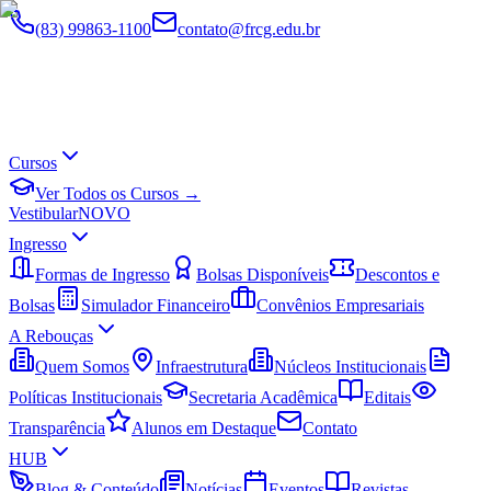
(83) 99863-1100
contato@frcg.edu.br
Cursos
Ver Todos os Cursos →
Vestibular
NOVO
Ingresso
Formas de Ingresso
Bolsas Disponíveis
Descontos e
Bolsas
Simulador Financeiro
Convênios Empresariais
A Rebouças
Quem Somos
Infraestrutura
Núcleos Institucionais
Políticas Institucionais
Secretaria Acadêmica
Editais
Transparência
Alunos em Destaque
Contato
HUB
Blog & Conteúdo
Notícias
Eventos
Revistas