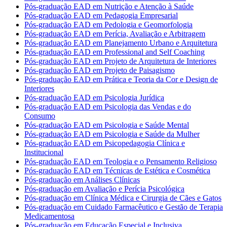
Pós-graduação EAD em Nutrição e Atenção à Saúde
Pós-graduação EAD em Pedagogia Empresarial
Pós-graduação EAD em Pedologia e Geomorfologia
Pós-graduação EAD em Perícia, Avaliação e Arbitragem
Pós-graduação EAD em Planejamento Urbano e Arquitetura
Pós-graduação EAD em Professional and Self Coaching
Pós-graduação EAD em Projeto de Arquitetura de Interiores
Pós-graduação EAD em Projeto de Paisagismo
Pós-graduação EAD em Prática e Teoria da Cor e Design de
Interiores
Pós-graduação EAD em Psicologia Jurídica
Pós-graduação EAD em Psicologia das Vendas e do
Consumo
Pós-graduação EAD em Psicologia e Saúde Mental
Pós-graduação EAD em Psicologia e Saúde da Mulher
Pós-graduação EAD em Psicopedagogia Clínica e
Institucional
Pós-graduação EAD em Teologia e o Pensamento Religioso
Pós-graduação EAD em Técnicas de Estética e Cosmética
Pós-graduação em Análises Clínicas
Pós-graduação em Avaliação e Perícia Psicológica
Pós-graduação em Clínica Médica e Cirurgia de Cães e Gatos
Pós-graduação em Cuidado Farmacêutico e Gestão de Terapia
Medicamentosa
Pós-graduação em Educação Especial e Inclusiva