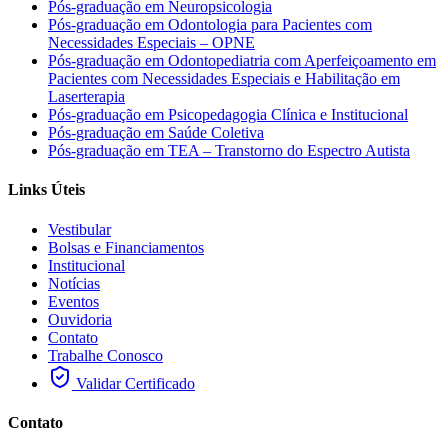
Pós-graduação em Neuropsicologia
Pós-graduação em Odontologia para Pacientes com
Necessidades Especiais – OPNE
Pós-graduação em Odontopediatria com Aperfeiçoamento em
Pacientes com Necessidades Especiais e Habilitação em
Laserterapia
Pós-graduação em Psicopedagogia Clínica e Institucional
Pós-graduação em Saúde Coletiva
Pós-graduação em TEA – Transtorno do Espectro Autista
Links Úteis
Vestibular
Bolsas e Financiamentos
Institucional
Notícias
Eventos
Ouvidoria
Contato
Trabalhe Conosco
Validar Certificado
Contato