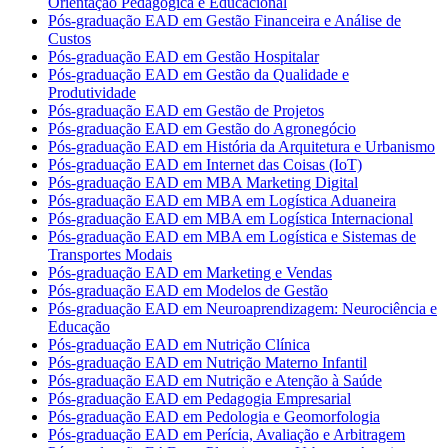
Orientação Pedagógica e Educacional
Pós-graduação EAD em Gestão Financeira e Análise de
Custos
Pós-graduação EAD em Gestão Hospitalar
Pós-graduação EAD em Gestão da Qualidade e
Produtividade
Pós-graduação EAD em Gestão de Projetos
Pós-graduação EAD em Gestão do Agronegócio
Pós-graduação EAD em História da Arquitetura e Urbanismo
Pós-graduação EAD em Internet das Coisas (IoT)
Pós-graduação EAD em MBA Marketing Digital
Pós-graduação EAD em MBA em Logística Aduaneira
Pós-graduação EAD em MBA em Logística Internacional
Pós-graduação EAD em MBA em Logística e Sistemas de
Transportes Modais
Pós-graduação EAD em Marketing e Vendas
Pós-graduação EAD em Modelos de Gestão
Pós-graduação EAD em Neuroaprendizagem: Neurociência e
Educação
Pós-graduação EAD em Nutrição Clínica
Pós-graduação EAD em Nutrição Materno Infantil
Pós-graduação EAD em Nutrição e Atenção à Saúde
Pós-graduação EAD em Pedagogia Empresarial
Pós-graduação EAD em Pedologia e Geomorfologia
Pós-graduação EAD em Perícia, Avaliação e Arbitragem