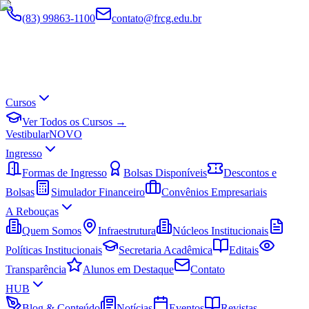
(83) 99863-1100
contato@frcg.edu.br
Cursos
Ver Todos os Cursos →
Vestibular
NOVO
Ingresso
Formas de Ingresso
Bolsas Disponíveis
Descontos e
Bolsas
Simulador Financeiro
Convênios Empresariais
A Rebouças
Quem Somos
Infraestrutura
Núcleos Institucionais
Políticas Institucionais
Secretaria Acadêmica
Editais
Transparência
Alunos em Destaque
Contato
HUB
Blog & Conteúdo
Notícias
Eventos
Revistas