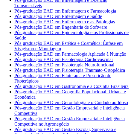
Pós-graduação EAD em Enfermagem e Doenças
Transmissíveis
Pós-graduação EAD em Enfermagem e Farmacologia
Pós-graduação EAD em Enfermagem e Saúde
Pós-graduação EAD em Enfermagem e as Patologias
Pós-graduação EAD em Engenharia de Software
Pós-graduação EAD em Epidemiologia e os Profissionais de
Saúde
Pós-graduação EAD em Estética e Cosmética: Ênfase em
Visagismo e Maquiagem
Pós-graduação EAD em Farmacologia Aplicada à Nutrição
Pós-graduação EAD em Fisioterapia Cardiovascular
Pós-graduação EAD em Fisioterapia Neurofuncional
Pós-graduação EAD em Fisioterapia Traumato-Ortopédica
Pós-graduação EAD em Fitoterapia e Prescrição de
Fitoterápicos
Pós-graduação EAD em Gastronomia e a Cozinha Brasileira
Pós-graduação EAD em Geografia Populacional, Urbana e
Econômica
Pós-graduação EAD em Gerontologia e o Cuidado ao Idoso
Pós-graduação EAD em Gestão Empresarial e Inteligência
Competitiva
Pós-graduação EAD em Gestão Empresarial e Inteligência
Competitiva no Agronegócio
Pós-graduação EAD em Gestão Escolar, Supervisão e