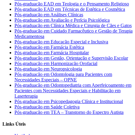
Pós-graduação EAD em Teologia e o Pensamento Religioso
Pós-graduação EAD em Técnicas de Estética e Cosmética
Pós-graduação em Análises Clínicas
Pós-graduação em Avaliação e Perícia Psicológica
Pós-graduação em Clínica Médica e Cirurgia de Cães e Gatos
Pós-graduação em Cuidado Farmacêutico e Gestão de Terapia
Medicamentosa
Pós-graduação em Educação Especial e Inclusiva
Pós-graduação em Farmácia Estética
Pós-graduação em Farmácia Hospitalar
Pós-graduação em Gestão, Orientação e Supervisão Escolar
Pós-graduação em Harmonização Orofacial
Pós-graduação em Neuropsicologia
Pós-graduação em Odontologia para Pacientes com
Necessidades Especiais – OPNE
Pós-graduação em Odontopediatria com Aperfeiçoamento em
Pacientes com Necessidades Especiais e Habilitação em
Laserterapia
Pós-graduação em Psicopedagogia Clínica e Institucional
Pós-graduação em Saúde Coletiva
Pós-graduação em TEA – Transtorno do Espectro Autista
Links Úteis