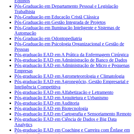
Equinos
Pós-Graduação em Departamento Pessoal e Legislação
Trabalhista
Pós-Graduação em Educação Cristã Clássica
Pós-Graduação em Gestão Integrada de Projetos
Pós-Graduação em Iluminação Inteligente e Sistemas de
Automação
Pós-Graduação em Odontopediatria
Pós-Graduação em Psicologia Organizacional e Gestão de
Pessoas
Pós-graduação EAD em A Prática da Enfermagem Cirúrgica
Pós-graduação EAD em Administração de Banco de Dados
Pós-graduação EAD em Administração de Micro e Pequenas
Empresas
Pós-graduação EAD em Agrometeorologia e Climatologia
Pós-graduação EAD em Agronegócio, Gestão Empresarial e
Inteligência Competitiva
Pós-graduação EAD em Alfabetização e Letramento
Pós-graduação EAD em Arquitetura e Urbanismo
Pós-graduação EAD em Auditoria
Pós-graduação EAD em Biotecnologia
Pós-graduação EAD em Cartografia e Sensoriamento Remoto
Pós-graduação EAD em Ciência de Dados e Big Data
Analytics
Pós-graduação EAD em Coaching e Carreira com Ênfase em