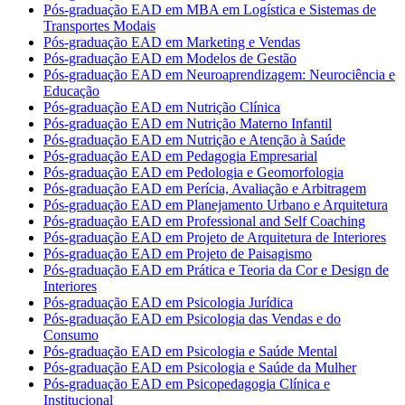
Pós-graduação EAD em MBA em Logística e Sistemas de
Transportes Modais
Pós-graduação EAD em Marketing e Vendas
Pós-graduação EAD em Modelos de Gestão
Pós-graduação EAD em Neuroaprendizagem: Neurociência e
Educação
Pós-graduação EAD em Nutrição Clínica
Pós-graduação EAD em Nutrição Materno Infantil
Pós-graduação EAD em Nutrição e Atenção à Saúde
Pós-graduação EAD em Pedagogia Empresarial
Pós-graduação EAD em Pedologia e Geomorfologia
Pós-graduação EAD em Perícia, Avaliação e Arbitragem
Pós-graduação EAD em Planejamento Urbano e Arquitetura
Pós-graduação EAD em Professional and Self Coaching
Pós-graduação EAD em Projeto de Arquitetura de Interiores
Pós-graduação EAD em Projeto de Paisagismo
Pós-graduação EAD em Prática e Teoria da Cor e Design de
Interiores
Pós-graduação EAD em Psicologia Jurídica
Pós-graduação EAD em Psicologia das Vendas e do
Consumo
Pós-graduação EAD em Psicologia e Saúde Mental
Pós-graduação EAD em Psicologia e Saúde da Mulher
Pós-graduação EAD em Psicopedagogia Clínica e
Institucional