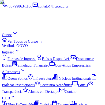
(83) 99863-1100
contato@frcg.edu.br
Cursos
Ver Todos os Cursos →
Vestibular
NOVO
Ingresso
Formas de Ingresso
Bolsas Disponíveis
Descontos e
Bolsas
Simulador Financeiro
Convênios Empresariais
A Rebouças
Quem Somos
Infraestrutura
Núcleos Institucionais
Políticas Institucionais
Secretaria Acadêmica
Editais
Transparência
Alunos em Destaque
Contato
HUB
Blog & Conteúdo
Notícias
Eventos
Revistas