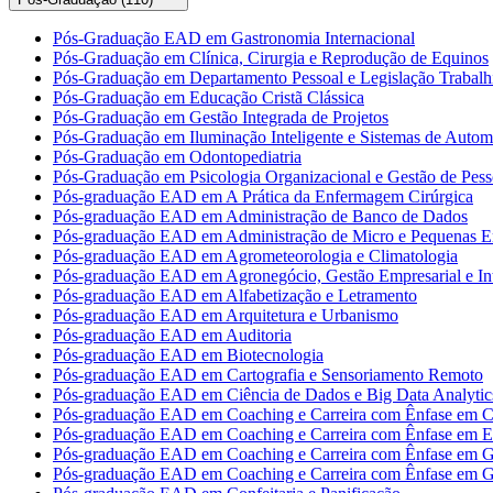
Pós-Graduação EAD em Gastronomia Internacional
Pós-Graduação em Clínica, Cirurgia e Reprodução de Equinos
Pós-Graduação em Departamento Pessoal e Legislação Trabalhi
Pós-Graduação em Educação Cristã Clássica
Pós-Graduação em Gestão Integrada de Projetos
Pós-Graduação em Iluminação Inteligente e Sistemas de Auto
Pós-Graduação em Odontopediatria
Pós-Graduação em Psicologia Organizacional e Gestão de Pess
Pós-graduação EAD em A Prática da Enfermagem Cirúrgica
Pós-graduação EAD em Administração de Banco de Dados
Pós-graduação EAD em Administração de Micro e Pequenas E
Pós-graduação EAD em Agrometeorologia e Climatologia
Pós-graduação EAD em Agronegócio, Gestão Empresarial e Int
Pós-graduação EAD em Alfabetização e Letramento
Pós-graduação EAD em Arquitetura e Urbanismo
Pós-graduação EAD em Auditoria
Pós-graduação EAD em Biotecnologia
Pós-graduação EAD em Cartografia e Sensoriamento Remoto
Pós-graduação EAD em Ciência de Dados e Big Data Analytic
Pós-graduação EAD em Coaching e Carreira com Ênfase em Co
Pós-graduação EAD em Coaching e Carreira com Ênfase em 
Pós-graduação EAD em Coaching e Carreira com Ênfase em G
Pós-graduação EAD em Coaching e Carreira com Ênfase em G