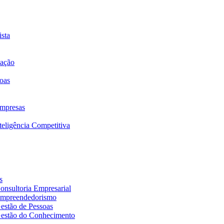
sta
mação
oas
mpresas
eligência Competitiva
s
nsultoria Empresarial
Empreendedorismo
estão de Pessoas
estão do Conhecimento