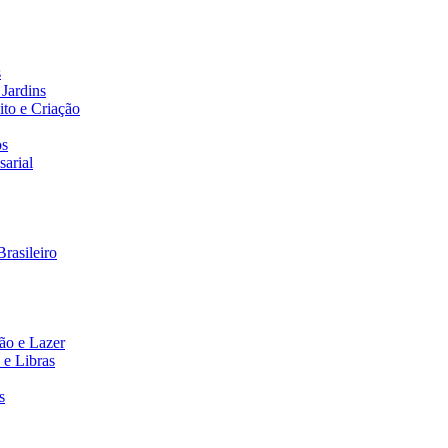
s
Jardins
to e Criação
os
arial
rasileiro
ão e Lazer
 e Libras
s