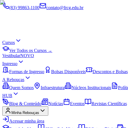
(83) 99863-1100
contato@frcg.edu.br
Cursos
Ver Todos os Cursos →
Vestibular
NOVO
Ingresso
Formas de Ingresso
Bolsas Disponíveis
Descontos e Bolsas
A Rebouças
Quem Somos
Infraestrutura
Núcleos Institucionais
Políti
HUB
Blog & Conteúdo
Notícias
Eventos
Revistas Científicas
Minha Rebouças
Acessar minha área