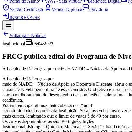
Portal do Aluno
AVA - Sala Virtual
Biblioteca Digital
Po
Validar Certificado
Validar Diploma
Ouvidoria
INSCREVA-SE
Voltar para Notícias
Institucional
05/04/2023
FRCG publica edital do Programa de Niv
A Faculdade Rebouças, por meio do NADD – Núcleo de Apoio ao Docen
A Faculdade Rebouças, por
meio do NADD – Núcleo de Apoio ao Docente e Discente, abriu o edi
cursos de Nivelamento durante esse semestre. O objetivo é auxiliar e c
com o melhoramento do desempenho das competências dos alunos du
acadêmica.
Podem participar alunos matriculados do 1º ao 3º
período de todos os cursos da Instituição. Será possível se inscrever
mais cursos, lembrando que o limite de vagas é de 40 por curso.
Os cursos disponibilizados são: Português; Inglês
Instrumental; Biologia; Química; Matemática. Serão 12 h/aula teórica
ministradas via plataforma Google Meet aos sábados (03 encontros e