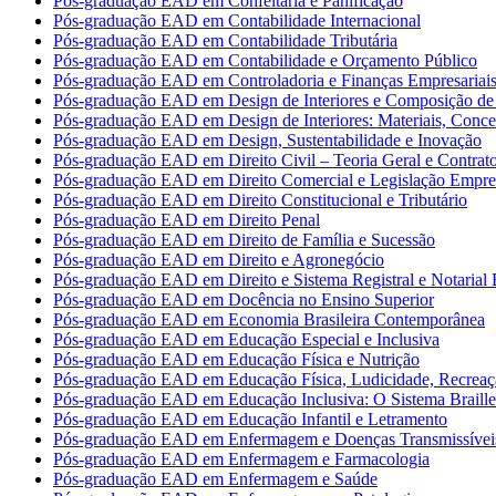
Pós-graduação EAD em Confeitaria e Panificação
Pós-graduação EAD em Contabilidade Internacional
Pós-graduação EAD em Contabilidade Tributária
Pós-graduação EAD em Contabilidade e Orçamento Público
Pós-graduação EAD em Controladoria e Finanças Empresariai
Pós-graduação EAD em Design de Interiores e Composição de 
Pós-graduação EAD em Design de Interiores: Materiais, Concei
Pós-graduação EAD em Design, Sustentabilidade e Inovação
Pós-graduação EAD em Direito Civil – Teoria Geral e Contrat
Pós-graduação EAD em Direito Comercial e Legislação Empres
Pós-graduação EAD em Direito Constitucional e Tributário
Pós-graduação EAD em Direito Penal
Pós-graduação EAD em Direito de Família e Sucessão
Pós-graduação EAD em Direito e Agronegócio
Pós-graduação EAD em Direito e Sistema Registral e Notarial B
Pós-graduação EAD em Docência no Ensino Superior
Pós-graduação EAD em Economia Brasileira Contemporânea
Pós-graduação EAD em Educação Especial e Inclusiva
Pós-graduação EAD em Educação Física e Nutrição
Pós-graduação EAD em Educação Física, Ludicidade, Recreaç
Pós-graduação EAD em Educação Inclusiva: O Sistema Braille
Pós-graduação EAD em Educação Infantil e Letramento
Pós-graduação EAD em Enfermagem e Doenças Transmissívei
Pós-graduação EAD em Enfermagem e Farmacologia
Pós-graduação EAD em Enfermagem e Saúde