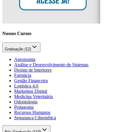
Nossos Cursos
Graduação (
12
)
Agronomia
Análise e Desenvolvimento de Sistemas
Design de Interiores
Farmácia
Gestão Financeira
Logística 4.0
Marketing Digital
Medicina Veterinária
Odontologia
Pedagogia
Recursos Humanos
Segurança Cibernética
Pós-Graduação (
110
)