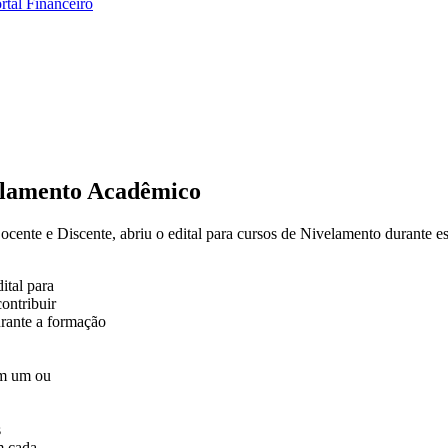
rtal Financeiro
elamento Acadêmico
te e Discente, abriu o edital para cursos de Nivelamento durante es
tal para
ontribuir
rante a formação
 em um ou
s
m cada