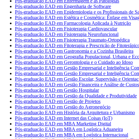
Pós-graduação EAD em Enfermagem e as Patologias
Pós-graduação EAD em Engenharia de Software
Pós-graduação EAD em Epidemiologia e os Profissionais de S
Pós-graduação EAD em Estética e Cosmética: Ênfase em Vis
Pós-graduação EAD em Farmacologia Aplicada à Nutrição
Pós-graduação EAD em Fisioterapia Cardiovascular
Pós-graduação EAD em Fisioterapia Neurofuncional
Pós-graduação EAD em Fisioterapia Traumato-Ortopédica
Pós-graduação EAD em Fitoterapia e Prescrição de Fitoterápic
Pós-graduação EAD em Gastronomia e a Cozinha Brasileira
Pós-graduação EAD em Geografia Populacional, Urbana e Ec
Pós-graduação EAD em Gerontologia e o Cuidado ao Idoso
Pós-graduação EAD em Gestão Empresarial e Inteligência Com
Pós-graduação EAD em Gestão Empresarial e Inteligência Com
Pós-graduação EAD em Gestão Escolar, Supervisão e Orientaç
Pós-graduação EAD em Gestão Financeira e Análise de Custos
Pós-graduação EAD em Gestão Hospitalar
Pós-graduação EAD em Gestão da Qualidade e Produtividade
Pós-graduação EAD em Gestão de Projetos
Pós-graduação EAD em Gestão do Agronegócio
Pós-graduação EAD em História da Arquitetura e Urbanismo
Pós-graduação EAD em Internet das Coisas (IoT)
Pós-graduação EAD em MBA Marketing Digital
Pós-graduação EAD em MBA em Logística Aduaneira
Pós-graduação EAD em MBA em Logística Internacional