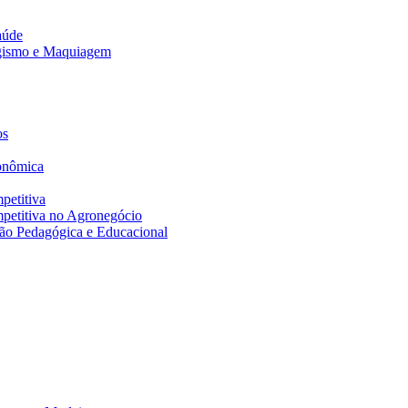
aúde
agismo e Maquiagem
os
onômica
petitiva
petitiva no Agronegócio
ão Pedagógica e Educacional