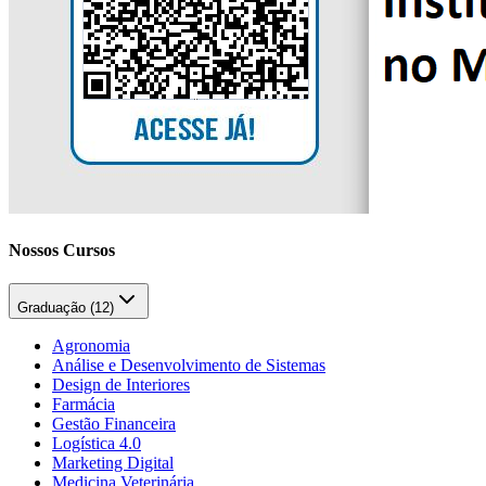
Nossos Cursos
Graduação (
12
)
Agronomia
Análise e Desenvolvimento de Sistemas
Design de Interiores
Farmácia
Gestão Financeira
Logística 4.0
Marketing Digital
Medicina Veterinária