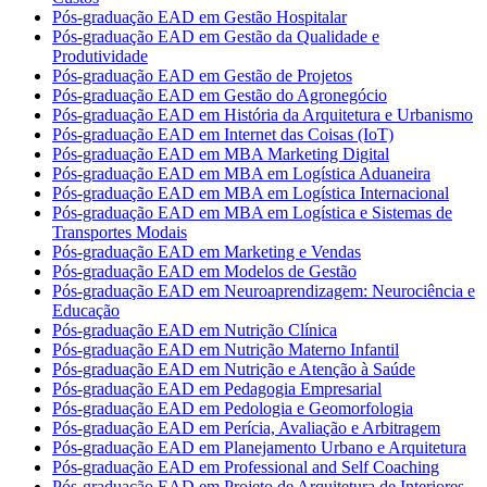
Pós-graduação EAD em Gestão Hospitalar
Pós-graduação EAD em Gestão da Qualidade e
Produtividade
Pós-graduação EAD em Gestão de Projetos
Pós-graduação EAD em Gestão do Agronegócio
Pós-graduação EAD em História da Arquitetura e Urbanismo
Pós-graduação EAD em Internet das Coisas (IoT)
Pós-graduação EAD em MBA Marketing Digital
Pós-graduação EAD em MBA em Logística Aduaneira
Pós-graduação EAD em MBA em Logística Internacional
Pós-graduação EAD em MBA em Logística e Sistemas de
Transportes Modais
Pós-graduação EAD em Marketing e Vendas
Pós-graduação EAD em Modelos de Gestão
Pós-graduação EAD em Neuroaprendizagem: Neurociência e
Educação
Pós-graduação EAD em Nutrição Clínica
Pós-graduação EAD em Nutrição Materno Infantil
Pós-graduação EAD em Nutrição e Atenção à Saúde
Pós-graduação EAD em Pedagogia Empresarial
Pós-graduação EAD em Pedologia e Geomorfologia
Pós-graduação EAD em Perícia, Avaliação e Arbitragem
Pós-graduação EAD em Planejamento Urbano e Arquitetura
Pós-graduação EAD em Professional and Self Coaching
Pós-graduação EAD em Projeto de Arquitetura de Interiores