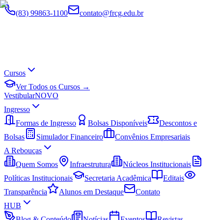
(83) 99863-1100
contato@frcg.edu.br
Cursos
Ver Todos os Cursos →
Vestibular
NOVO
Ingresso
Formas de Ingresso
Bolsas Disponíveis
Descontos e
Bolsas
Simulador Financeiro
Convênios Empresariais
A Rebouças
Quem Somos
Infraestrutura
Núcleos Institucionais
Políticas Institucionais
Secretaria Acadêmica
Editais
Transparência
Alunos em Destaque
Contato
HUB
Blog & Conteúdo
Notícias
Eventos
Revistas