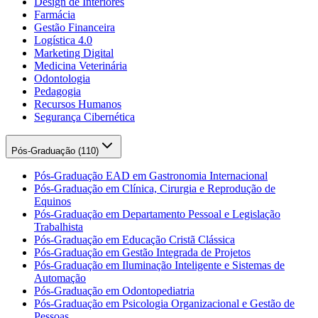
Design de Interiores
Farmácia
Gestão Financeira
Logística 4.0
Marketing Digital
Medicina Veterinária
Odontologia
Pedagogia
Recursos Humanos
Segurança Cibernética
Pós-Graduação (
110
)
Pós-Graduação EAD em Gastronomia Internacional
Pós-Graduação em Clínica, Cirurgia e Reprodução de
Equinos
Pós-Graduação em Departamento Pessoal e Legislação
Trabalhista
Pós-Graduação em Educação Cristã Clássica
Pós-Graduação em Gestão Integrada de Projetos
Pós-Graduação em Iluminação Inteligente e Sistemas de
Automação
Pós-Graduação em Odontopediatria
Pós-Graduação em Psicologia Organizacional e Gestão de
Pessoas