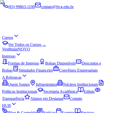
(83) 99863-1100
contato@frcg.edu.br
Cursos
Ver Todos os Cursos →
Vestibular
NOVO
Ingresso
Formas de Ingresso
Bolsas Disponíveis
Descontos e
Bolsas
Simulador Financeiro
Convênios Empresariais
A Rebouças
Quem Somos
Infraestrutura
Núcleos Institucionais
Políticas Institucionais
Secretaria Acadêmica
Editais
Transparência
Alunos em Destaque
Contato
HUB
Blog & Conteúdo
Notícias
Eventos
Revistas