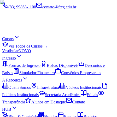
(83) 99863-1100
contato@frcg.edu.br
Cursos
Ver Todos os Cursos →
Vestibular
NOVO
Ingresso
Formas de Ingresso
Bolsas Disponíveis
Descontos e
Bolsas
Simulador Financeiro
Convênios Empresariais
A Rebouças
Quem Somos
Infraestrutura
Núcleos Institucionais
Políticas Institucionais
Secretaria Acadêmica
Editais
Transparência
Alunos em Destaque
Contato
HUB
Blog & Conteúdo
Notícias
Eventos
Revistas