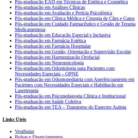
Pós-graduação EAD em Técnicas de Estética e Cosmética
Pós-graduação em Análises Clínicas
Pós-graduação em Avaliação e Perícia Psicológica
Pós-graduação em Clínica Médica e Cirurgia de Cães e Gatos
Pós-graduação em Cuidado Farmacêutico e Gestão de Terapia
Medicamentosa
Pós-graduação em Educação Especial e Inclusiva
Pós-graduação em Farmácia Estética
Pós-graduação em Farmácia Hospitalar
Pós-graduação em Gestão, Orientação e Supervisão Escolar
Pós-graduação em Harmonização Orofacial
Pós-graduação em Neuropsicologia
Pós-graduação em Odontologia para Pacientes com
Necessidades Especiais – OPNE
Pós-graduação em Odontopediatria com Aperfeiçoamento em
Pacientes com Necessidades Especiais e Habilitação em
Laserterapia
Pós-graduação em Psicopedagogia Clínica e Institucional
Pós-graduação em Saúde Coletiva
Pós-graduação em TEA – Transtorno do Espectro Autista
Links Úteis
Vestibular
Bolsas e Financiamentos