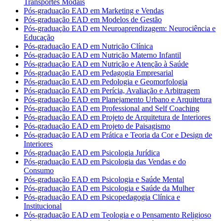
Transportes Modais
Pós-graduação EAD em Marketing e Vendas
Pós-graduação EAD em Modelos de Gestão
Pós-graduação EAD em Neuroaprendizagem: Neurociência e
Educação
Pós-graduação EAD em Nutrição Clínica
Pós-graduação EAD em Nutrição Materno Infantil
Pós-graduação EAD em Nutrição e Atenção à Saúde
Pós-graduação EAD em Pedagogia Empresarial
Pós-graduação EAD em Pedologia e Geomorfologia
Pós-graduação EAD em Perícia, Avaliação e Arbitragem
Pós-graduação EAD em Planejamento Urbano e Arquitetura
Pós-graduação EAD em Professional and Self Coaching
Pós-graduação EAD em Projeto de Arquitetura de Interiores
Pós-graduação EAD em Projeto de Paisagismo
Pós-graduação EAD em Prática e Teoria da Cor e Design de
Interiores
Pós-graduação EAD em Psicologia Jurídica
Pós-graduação EAD em Psicologia das Vendas e do
Consumo
Pós-graduação EAD em Psicologia e Saúde Mental
Pós-graduação EAD em Psicologia e Saúde da Mulher
Pós-graduação EAD em Psicopedagogia Clínica e
Institucional
Pós-graduação EAD em Teologia e o Pensamento Religioso