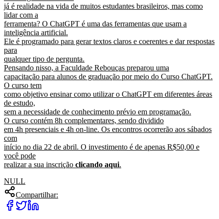
já é realidade na vida de muitos estudantes brasileiros, mas como
lidar com a
ferramenta? O ChatGPT é uma das ferramentas que usam a
inteligência artificial.
Ele é programado para gerar textos claros e coerentes e dar respostas
para
qualquer tipo de pergunta.
Pensando nisso, a Faculdade Rebouças preparou uma
capacitação para alunos de graduação por meio do Curso ChatGPT.
O curso tem
como objetivo ensinar como utilizar o ChatGPT em diferentes áreas
de estudo,
sem a necessidade de conhecimento prévio em programação.
O curso contém 8h complementares, sendo dividido
em 4h presenciais e 4h on-line. Os encontros ocorrerão aos sábados
com
início no dia 22 de abril. O investimento é de apenas R$50,00 e
você pode
realizar a sua inscrição
clicando aqui
.
NULL
Compartilhar: