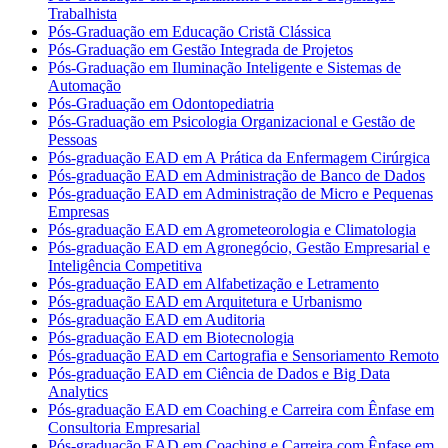
Trabalhista
Pós-Graduação em Educação Cristã Clássica
Pós-Graduação em Gestão Integrada de Projetos
Pós-Graduação em Iluminação Inteligente e Sistemas de
Automação
Pós-Graduação em Odontopediatria
Pós-Graduação em Psicologia Organizacional e Gestão de
Pessoas
Pós-graduação EAD em A Prática da Enfermagem Cirúrgica
Pós-graduação EAD em Administração de Banco de Dados
Pós-graduação EAD em Administração de Micro e Pequenas
Empresas
Pós-graduação EAD em Agrometeorologia e Climatologia
Pós-graduação EAD em Agronegócio, Gestão Empresarial e
Inteligência Competitiva
Pós-graduação EAD em Alfabetização e Letramento
Pós-graduação EAD em Arquitetura e Urbanismo
Pós-graduação EAD em Auditoria
Pós-graduação EAD em Biotecnologia
Pós-graduação EAD em Cartografia e Sensoriamento Remoto
Pós-graduação EAD em Ciência de Dados e Big Data
Analytics
Pós-graduação EAD em Coaching e Carreira com Ênfase em
Consultoria Empresarial
Pós-graduação EAD em Coaching e Carreira com Ênfase em