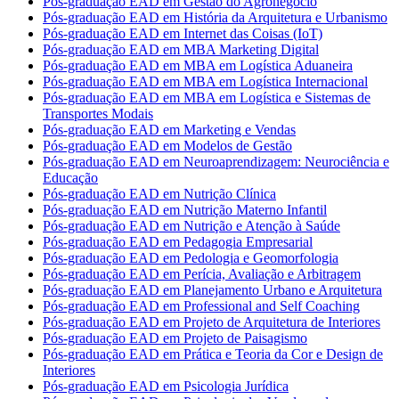
Pós-graduação EAD em Gestão do Agronegócio
Pós-graduação EAD em História da Arquitetura e Urbanismo
Pós-graduação EAD em Internet das Coisas (IoT)
Pós-graduação EAD em MBA Marketing Digital
Pós-graduação EAD em MBA em Logística Aduaneira
Pós-graduação EAD em MBA em Logística Internacional
Pós-graduação EAD em MBA em Logística e Sistemas de
Transportes Modais
Pós-graduação EAD em Marketing e Vendas
Pós-graduação EAD em Modelos de Gestão
Pós-graduação EAD em Neuroaprendizagem: Neurociência e
Educação
Pós-graduação EAD em Nutrição Clínica
Pós-graduação EAD em Nutrição Materno Infantil
Pós-graduação EAD em Nutrição e Atenção à Saúde
Pós-graduação EAD em Pedagogia Empresarial
Pós-graduação EAD em Pedologia e Geomorfologia
Pós-graduação EAD em Perícia, Avaliação e Arbitragem
Pós-graduação EAD em Planejamento Urbano e Arquitetura
Pós-graduação EAD em Professional and Self Coaching
Pós-graduação EAD em Projeto de Arquitetura de Interiores
Pós-graduação EAD em Projeto de Paisagismo
Pós-graduação EAD em Prática e Teoria da Cor e Design de
Interiores
Pós-graduação EAD em Psicologia Jurídica