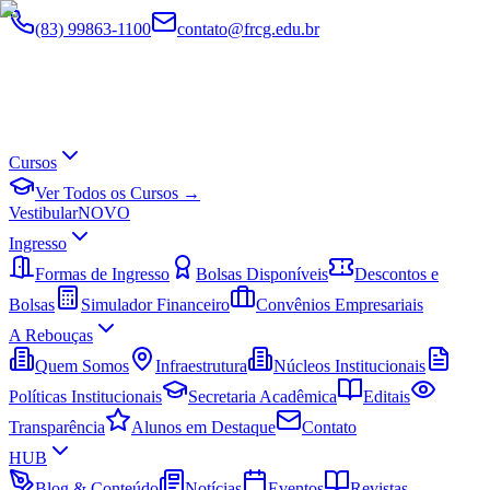
(83) 99863-1100
contato@frcg.edu.br
Cursos
Ver Todos os Cursos →
Vestibular
NOVO
Ingresso
Formas de Ingresso
Bolsas Disponíveis
Descontos e
Bolsas
Simulador Financeiro
Convênios Empresariais
A Rebouças
Quem Somos
Infraestrutura
Núcleos Institucionais
Políticas Institucionais
Secretaria Acadêmica
Editais
Transparência
Alunos em Destaque
Contato
HUB
Blog & Conteúdo
Notícias
Eventos
Revistas