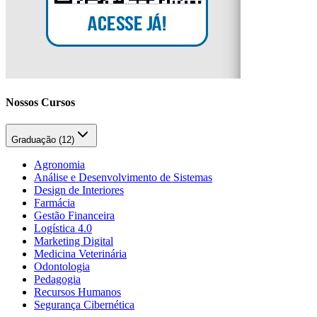
Nossos Cursos
Graduação (
12
)
Agronomia
Análise e Desenvolvimento de Sistemas
Design de Interiores
Farmácia
Gestão Financeira
Logística 4.0
Marketing Digital
Medicina Veterinária
Odontologia
Pedagogia
Recursos Humanos
Segurança Cibernética