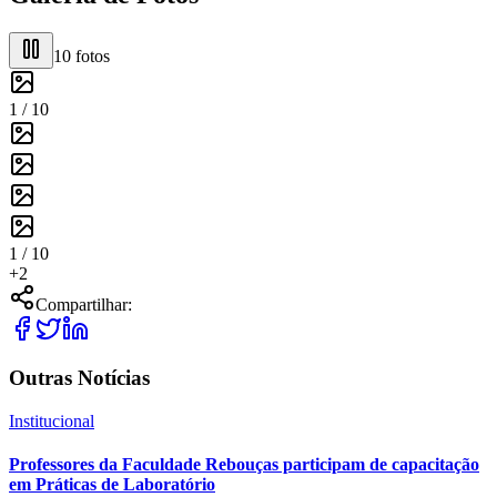
10
fotos
1 /
10
1 /
10
+
2
Compartilhar:
Outras Notícias
Institucional
Professores da Faculdade Rebouças participam de capacitação
em Práticas de Laboratório