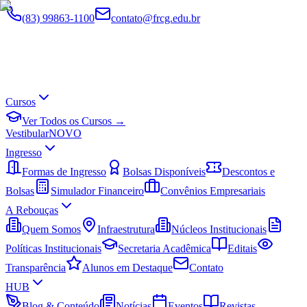
(83) 99863-1100
contato@frcg.edu.br
Cursos
Ver Todos os Cursos →
Vestibular
NOVO
Ingresso
Formas de Ingresso
Bolsas Disponíveis
Descontos e
Bolsas
Simulador Financeiro
Convênios Empresariais
A Rebouças
Quem Somos
Infraestrutura
Núcleos Institucionais
Políticas Institucionais
Secretaria Acadêmica
Editais
Transparência
Alunos em Destaque
Contato
HUB
Blog & Conteúdo
Notícias
Eventos
Revistas