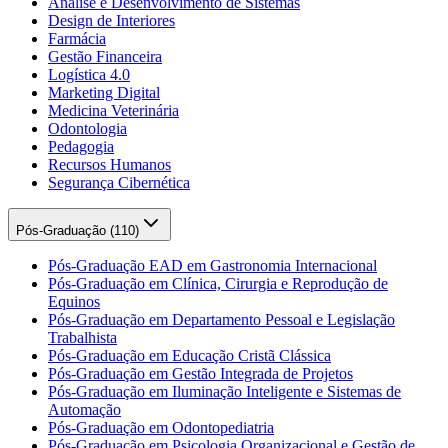
Análise e Desenvolvimento de Sistemas
Design de Interiores
Farmácia
Gestão Financeira
Logística 4.0
Marketing Digital
Medicina Veterinária
Odontologia
Pedagogia
Recursos Humanos
Segurança Cibernética
Pós-Graduação (
110
)
Pós-Graduação EAD em Gastronomia Internacional
Pós-Graduação em Clínica, Cirurgia e Reprodução de
Equinos
Pós-Graduação em Departamento Pessoal e Legislação
Trabalhista
Pós-Graduação em Educação Cristã Clássica
Pós-Graduação em Gestão Integrada de Projetos
Pós-Graduação em Iluminação Inteligente e Sistemas de
Automação
Pós-Graduação em Odontopediatria
Pós-Graduação em Psicologia Organizacional e Gestão de