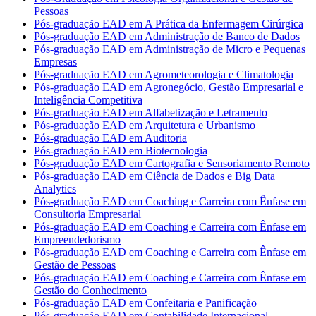
Pessoas
Pós-graduação EAD em A Prática da Enfermagem Cirúrgica
Pós-graduação EAD em Administração de Banco de Dados
Pós-graduação EAD em Administração de Micro e Pequenas
Empresas
Pós-graduação EAD em Agrometeorologia e Climatologia
Pós-graduação EAD em Agronegócio, Gestão Empresarial e
Inteligência Competitiva
Pós-graduação EAD em Alfabetização e Letramento
Pós-graduação EAD em Arquitetura e Urbanismo
Pós-graduação EAD em Auditoria
Pós-graduação EAD em Biotecnologia
Pós-graduação EAD em Cartografia e Sensoriamento Remoto
Pós-graduação EAD em Ciência de Dados e Big Data
Analytics
Pós-graduação EAD em Coaching e Carreira com Ênfase em
Consultoria Empresarial
Pós-graduação EAD em Coaching e Carreira com Ênfase em
Empreendedorismo
Pós-graduação EAD em Coaching e Carreira com Ênfase em
Gestão de Pessoas
Pós-graduação EAD em Coaching e Carreira com Ênfase em
Gestão do Conhecimento
Pós-graduação EAD em Confeitaria e Panificação
Pós-graduação EAD em Contabilidade Internacional