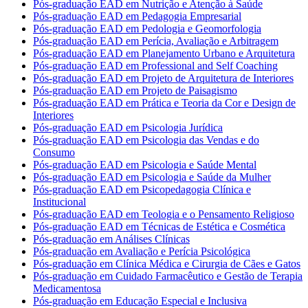
Pós-graduação EAD em Nutrição e Atenção à Saúde
Pós-graduação EAD em Pedagogia Empresarial
Pós-graduação EAD em Pedologia e Geomorfologia
Pós-graduação EAD em Perícia, Avaliação e Arbitragem
Pós-graduação EAD em Planejamento Urbano e Arquitetura
Pós-graduação EAD em Professional and Self Coaching
Pós-graduação EAD em Projeto de Arquitetura de Interiores
Pós-graduação EAD em Projeto de Paisagismo
Pós-graduação EAD em Prática e Teoria da Cor e Design de
Interiores
Pós-graduação EAD em Psicologia Jurídica
Pós-graduação EAD em Psicologia das Vendas e do
Consumo
Pós-graduação EAD em Psicologia e Saúde Mental
Pós-graduação EAD em Psicologia e Saúde da Mulher
Pós-graduação EAD em Psicopedagogia Clínica e
Institucional
Pós-graduação EAD em Teologia e o Pensamento Religioso
Pós-graduação EAD em Técnicas de Estética e Cosmética
Pós-graduação em Análises Clínicas
Pós-graduação em Avaliação e Perícia Psicológica
Pós-graduação em Clínica Médica e Cirurgia de Cães e Gatos
Pós-graduação em Cuidado Farmacêutico e Gestão de Terapia
Medicamentosa
Pós-graduação em Educação Especial e Inclusiva