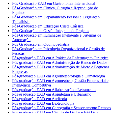
Pós-Graduação EAD em Gastronomia Internacional
Pós-Graduação em Clínica, Cirurgia e Reprodução de
Equinos
Pós-Graduação em Departamento Pessoal e Legislação
Trabalhista
Pós-Graduação em Educação Cristã Clássica
Pós-Graduação em Gestão Integrada de Projetos
Pós-Graduação em Iluminação Inteligente e Sistemas de
Automação
Pós-Graduação em Odontopediatria
Pós-Graduação em Psicologia Organizacional e Gestão de
Pessoas
Pós-graduação EAD em A Prática da Enfermagem Cirúrgica
Pós-graduação EAD em Administração de Banco de Dados
Pós-graduação EAD em Administração de Micro e Pequenas
Empresas
Pós-graduação EAD em Agrometeorologia e Climatologia
Pós-graduação EAD em Agronegócio, Gestão Empresarial e
Inteligência Competitiva
Pós-graduação EAD em Alfabetização e Letramento
Pós-graduação EAD em Arquitetura e Urbanismo
Pós-graduação EAD em Auditoria
Pós-graduação EAD em Biotecnologia
Pós-graduação EAD em Cartografia e Sensoriamento Remoto
Pós-graduação EAD em Ciência de Dados e Big Data