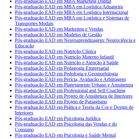
Pós-graduação EAD em MBA Marketing Digital
Pós-graduação EAD em MBA em Logística Aduaneira
Pós-graduação EAD em MBA em Logística Internacional
Pós-graduação EAD em MBA em Logística e Sistemas de
Transportes Modais
Pós-graduação EAD em Marketing e Vendas
Pós-graduação EAD em Modelos de Gestão
Pós-graduação EAD em Neuroaprendizagem: Neurociência e
Educação
Pós-graduação EAD em Nutrição Clínica
Pós-graduação EAD em Nutrição Materno Infantil
Pós-graduação EAD em Nutrição e Atenção à Saúde
Pós-graduação EAD em Pedagogia Empresarial
Pós-graduação EAD em Pedologia e Geomorfologia
Pós-graduação EAD em Perícia, Avaliação e Arbitragem
Pós-graduação EAD em Planejamento Urbano e Arquitetura
Pós-graduação EAD em Professional and Self Coaching
Pós-graduação EAD em Projeto de Arquitetura de Interiores
Pós-graduação EAD em Projeto de Paisagismo
Pós-graduação EAD em Prática e Teoria da Cor e Design de
Interiores
Pós-graduação EAD em Psicologia Jurídica
Pós-graduação EAD em Psicologia das Vendas e do
Consumo
Pós-graduação EAD em Psicologia e Saúde Mental