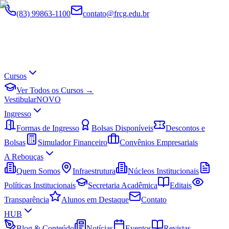
(83) 99863-1100
contato@frcg.edu.br
Cursos
Ver Todos os Cursos →
Vestibular
NOVO
Ingresso
Formas de Ingresso
Bolsas Disponíveis
Descontos e
Bolsas
Simulador Financeiro
Convênios Empresariais
A Rebouças
Quem Somos
Infraestrutura
Núcleos Institucionais
Políticas Institucionais
Secretaria Acadêmica
Editais
Transparência
Alunos em Destaque
Contato
HUB
Blog & Conteúdo
Notícias
Eventos
Revistas