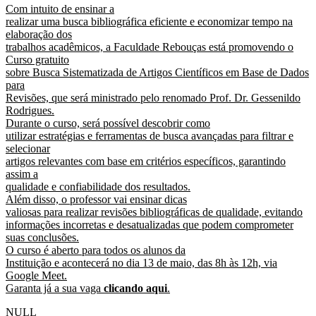
Com intuito de ensinar a
realizar uma busca bibliográfica eficiente e economizar tempo na
elaboração dos
trabalhos acadêmicos, a Faculdade Rebouças está promovendo o
Curso gratuito
sobre Busca Sistematizada de Artigos Científicos em Base de Dados
para
Revisões, que será ministrado pelo renomado Prof. Dr. Gessenildo
Rodrigues.
Durante o curso, será possível descobrir como
utilizar estratégias e ferramentas de busca avançadas para filtrar e
selecionar
artigos relevantes com base em critérios específicos, garantindo
assim a
qualidade e confiabilidade dos resultados.
Além disso, o professor vai ensinar dicas
valiosas para realizar revisões bibliográficas de qualidade, evitando
informações incorretas e desatualizadas que podem comprometer
suas conclusões.
O curso é aberto para todos os alunos da
Instituição e acontecerá no dia 13 de maio, das 8h às 12h, via
Google Meet.
Garanta já a sua vaga
clicando aqui
.
NULL