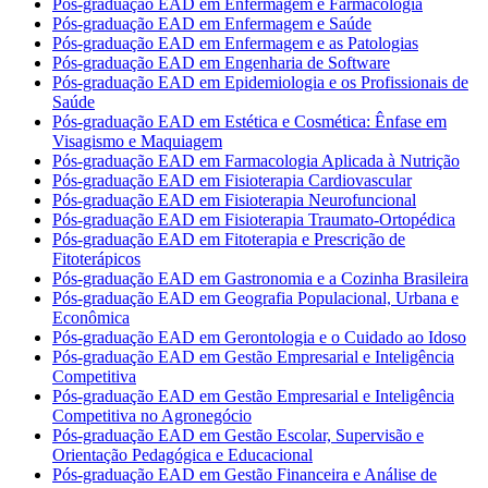
Pós-graduação EAD em Enfermagem e Farmacologia
Pós-graduação EAD em Enfermagem e Saúde
Pós-graduação EAD em Enfermagem e as Patologias
Pós-graduação EAD em Engenharia de Software
Pós-graduação EAD em Epidemiologia e os Profissionais de
Saúde
Pós-graduação EAD em Estética e Cosmética: Ênfase em
Visagismo e Maquiagem
Pós-graduação EAD em Farmacologia Aplicada à Nutrição
Pós-graduação EAD em Fisioterapia Cardiovascular
Pós-graduação EAD em Fisioterapia Neurofuncional
Pós-graduação EAD em Fisioterapia Traumato-Ortopédica
Pós-graduação EAD em Fitoterapia e Prescrição de
Fitoterápicos
Pós-graduação EAD em Gastronomia e a Cozinha Brasileira
Pós-graduação EAD em Geografia Populacional, Urbana e
Econômica
Pós-graduação EAD em Gerontologia e o Cuidado ao Idoso
Pós-graduação EAD em Gestão Empresarial e Inteligência
Competitiva
Pós-graduação EAD em Gestão Empresarial e Inteligência
Competitiva no Agronegócio
Pós-graduação EAD em Gestão Escolar, Supervisão e
Orientação Pedagógica e Educacional
Pós-graduação EAD em Gestão Financeira e Análise de