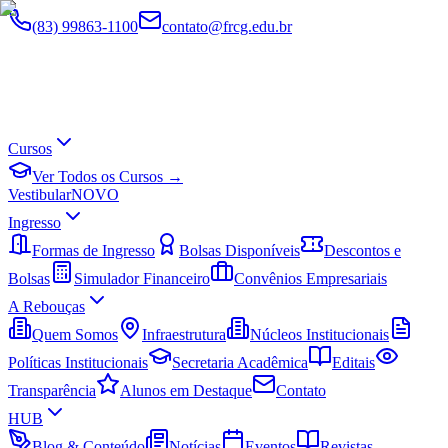
(83) 99863-1100
contato@frcg.edu.br
Cursos
Ver Todos os Cursos →
Vestibular
NOVO
Ingresso
Formas de Ingresso
Bolsas Disponíveis
Descontos e
Bolsas
Simulador Financeiro
Convênios Empresariais
A Rebouças
Quem Somos
Infraestrutura
Núcleos Institucionais
Políticas Institucionais
Secretaria Acadêmica
Editais
Transparência
Alunos em Destaque
Contato
HUB
Blog & Conteúdo
Notícias
Eventos
Revistas