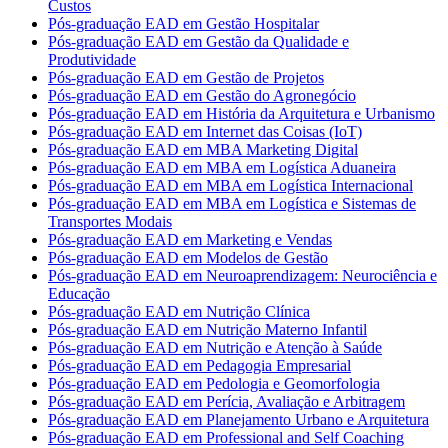
Custos
Pós-graduação EAD em Gestão Hospitalar
Pós-graduação EAD em Gestão da Qualidade e
Produtividade
Pós-graduação EAD em Gestão de Projetos
Pós-graduação EAD em Gestão do Agronegócio
Pós-graduação EAD em História da Arquitetura e Urbanismo
Pós-graduação EAD em Internet das Coisas (IoT)
Pós-graduação EAD em MBA Marketing Digital
Pós-graduação EAD em MBA em Logística Aduaneira
Pós-graduação EAD em MBA em Logística Internacional
Pós-graduação EAD em MBA em Logística e Sistemas de
Transportes Modais
Pós-graduação EAD em Marketing e Vendas
Pós-graduação EAD em Modelos de Gestão
Pós-graduação EAD em Neuroaprendizagem: Neurociência e
Educação
Pós-graduação EAD em Nutrição Clínica
Pós-graduação EAD em Nutrição Materno Infantil
Pós-graduação EAD em Nutrição e Atenção à Saúde
Pós-graduação EAD em Pedagogia Empresarial
Pós-graduação EAD em Pedologia e Geomorfologia
Pós-graduação EAD em Perícia, Avaliação e Arbitragem
Pós-graduação EAD em Planejamento Urbano e Arquitetura
Pós-graduação EAD em Professional and Self Coaching