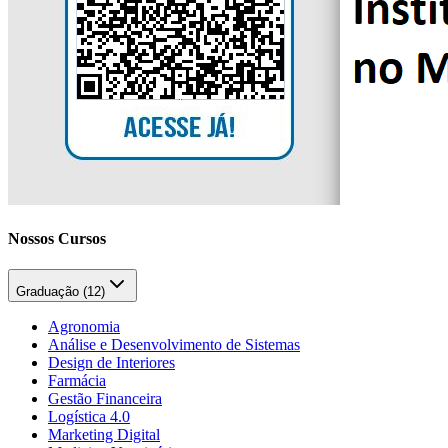
Nossos Cursos
Graduação (
12
)
Agronomia
Análise e Desenvolvimento de Sistemas
Design de Interiores
Farmácia
Gestão Financeira
Logística 4.0
Marketing Digital