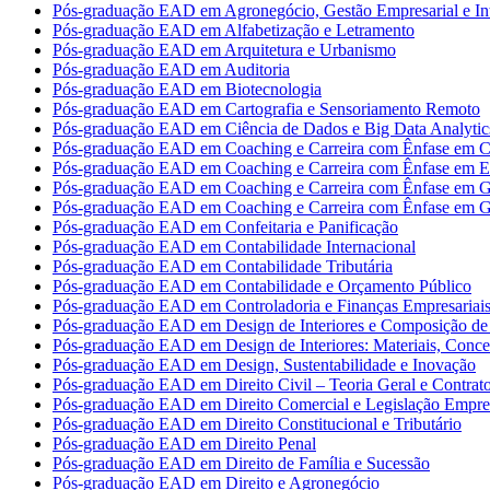
Pós-graduação EAD em Agronegócio, Gestão Empresarial e Int
Pós-graduação EAD em Alfabetização e Letramento
Pós-graduação EAD em Arquitetura e Urbanismo
Pós-graduação EAD em Auditoria
Pós-graduação EAD em Biotecnologia
Pós-graduação EAD em Cartografia e Sensoriamento Remoto
Pós-graduação EAD em Ciência de Dados e Big Data Analytic
Pós-graduação EAD em Coaching e Carreira com Ênfase em Co
Pós-graduação EAD em Coaching e Carreira com Ênfase em 
Pós-graduação EAD em Coaching e Carreira com Ênfase em G
Pós-graduação EAD em Coaching e Carreira com Ênfase em G
Pós-graduação EAD em Confeitaria e Panificação
Pós-graduação EAD em Contabilidade Internacional
Pós-graduação EAD em Contabilidade Tributária
Pós-graduação EAD em Contabilidade e Orçamento Público
Pós-graduação EAD em Controladoria e Finanças Empresariai
Pós-graduação EAD em Design de Interiores e Composição de 
Pós-graduação EAD em Design de Interiores: Materiais, Concei
Pós-graduação EAD em Design, Sustentabilidade e Inovação
Pós-graduação EAD em Direito Civil – Teoria Geral e Contrat
Pós-graduação EAD em Direito Comercial e Legislação Empres
Pós-graduação EAD em Direito Constitucional e Tributário
Pós-graduação EAD em Direito Penal
Pós-graduação EAD em Direito de Família e Sucessão
Pós-graduação EAD em Direito e Agronegócio