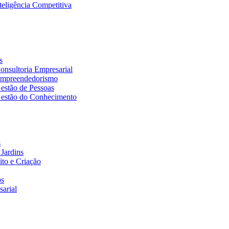
eligência Competitiva
s
nsultoria Empresarial
Empreendedorismo
estão de Pessoas
estão do Conhecimento
s
Jardins
to e Criação
os
arial