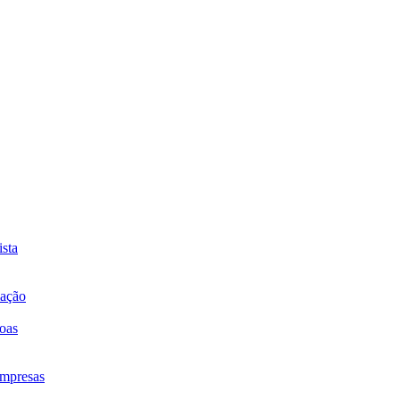
sta
mação
oas
mpresas