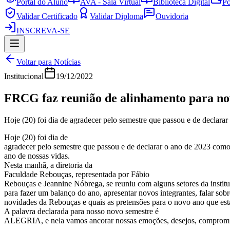
Portal do Aluno
AVA - Sala Virtual
Biblioteca Digital
Po
Validar Certificado
Validar Diploma
Ouvidoria
INSCREVA-SE
Voltar para Notícias
Institucional
19/12/2022
FRCG faz reunião de alinhamento para no
Hoje (20) foi dia de agradecer pelo semestre que passou e de declara
Hoje (20) foi dia de
agradecer pelo semestre que passou e de declarar o ano de 2023 com
ano de nossas vidas.
Nesta manhã, a diretoria da
Faculdade Rebouças, representada por Fábio
Rebouças e Jeannine Nóbrega, se reuniu com alguns setores da instit
para fazer um balanço do ano, apresentar novos integrantes, falar sobr
novidades da Rebouças e quais as pretensões para o novo ano que es
A palavra declarada para nosso novo semestre é
ALEGRIA, e nela vamos ancorar nossas emoções, desejos, compromi