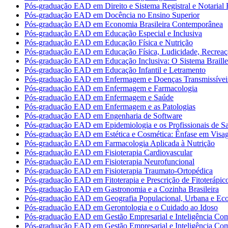
Pós-graduação EAD em Direito e Sistema Registral e Notarial B
Pós-graduação EAD em Docência no Ensino Superior
Pós-graduação EAD em Economia Brasileira Contemporânea
Pós-graduação EAD em Educação Especial e Inclusiva
Pós-graduação EAD em Educação Física e Nutrição
Pós-graduação EAD em Educação Física, Ludicidade, Recreaç
Pós-graduação EAD em Educação Inclusiva: O Sistema Braille
Pós-graduação EAD em Educação Infantil e Letramento
Pós-graduação EAD em Enfermagem e Doenças Transmissívei
Pós-graduação EAD em Enfermagem e Farmacologia
Pós-graduação EAD em Enfermagem e Saúde
Pós-graduação EAD em Enfermagem e as Patologias
Pós-graduação EAD em Engenharia de Software
Pós-graduação EAD em Epidemiologia e os Profissionais de S
Pós-graduação EAD em Estética e Cosmética: Ênfase em Vis
Pós-graduação EAD em Farmacologia Aplicada à Nutrição
Pós-graduação EAD em Fisioterapia Cardiovascular
Pós-graduação EAD em Fisioterapia Neurofuncional
Pós-graduação EAD em Fisioterapia Traumato-Ortopédica
Pós-graduação EAD em Fitoterapia e Prescrição de Fitoterápic
Pós-graduação EAD em Gastronomia e a Cozinha Brasileira
Pós-graduação EAD em Geografia Populacional, Urbana e Ec
Pós-graduação EAD em Gerontologia e o Cuidado ao Idoso
Pós-graduação EAD em Gestão Empresarial e Inteligência Com
Pós-graduação EAD em Gestão Empresarial e Inteligência Com