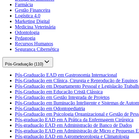
Farmácia
Gestão Financeira
Logística 4.0
Marketing Digital
Medicina Veterinária
Odontologia
Pedagogia
Recursos Humanos
Segurança Cibernética
Pós-Graduação (
110
)
Pós-Graduação EAD em Gastronomia Internacional
Pós-Graduação em Clínica, Cirurgia e Reprodução de Equinos
Pós-Graduação em Departamento Pessoal e Legislação Trabalhi
Pós-Graduação em Educação Cristã Clássica
Pós-Graduação em Gestão Integrada de Projetos
Pós-Graduação em Iluminação Inteligente e Sistemas de Auto
Pós-Graduação em Odontopediatria
Pós-Graduação em Psicologia Organizacional e Gestão de Pess
Pós-graduação EAD em A Prática da Enfermagem Cirúrgica
Pós-graduação EAD em Administração de Banco de Dados
Pós-graduação EAD em Administração de Micro e Pequenas E
Pós-graduação EAD em Agrometeorologia e Climatologia