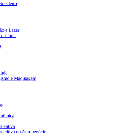
rasileiro
ão e Lazer
 e Libras
s
aúde
agismo e Maquiagem
os
onômica
petitiva
petitiva no Agronegócio