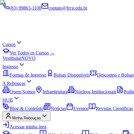
(83) 99863-1100
contato@frcg.edu.br
Cursos
Ver Todos os Cursos →
Vestibular
NOVO
Ingresso
Formas de Ingresso
Bolsas Disponíveis
Descontos e Bolsas
A Rebouças
Quem Somos
Infraestrutura
Núcleos Institucionais
Políti
HUB
Blog & Conteúdo
Notícias
Eventos
Revistas Científicas
Minha Rebouças
Acessar minha área