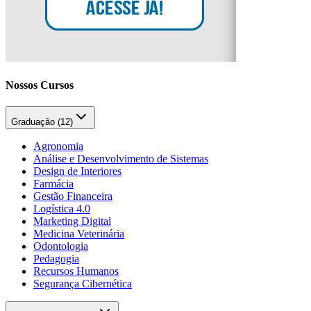
Nossos Cursos
Graduação (
12
)
Agronomia
Análise e Desenvolvimento de Sistemas
Design de Interiores
Farmácia
Gestão Financeira
Logística 4.0
Marketing Digital
Medicina Veterinária
Odontologia
Pedagogia
Recursos Humanos
Segurança Cibernética