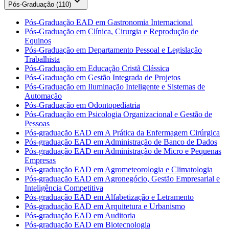
Pós-Graduação (
110
)
Pós-Graduação EAD em Gastronomia Internacional
Pós-Graduação em Clínica, Cirurgia e Reprodução de
Equinos
Pós-Graduação em Departamento Pessoal e Legislação
Trabalhista
Pós-Graduação em Educação Cristã Clássica
Pós-Graduação em Gestão Integrada de Projetos
Pós-Graduação em Iluminação Inteligente e Sistemas de
Automação
Pós-Graduação em Odontopediatria
Pós-Graduação em Psicologia Organizacional e Gestão de
Pessoas
Pós-graduação EAD em A Prática da Enfermagem Cirúrgica
Pós-graduação EAD em Administração de Banco de Dados
Pós-graduação EAD em Administração de Micro e Pequenas
Empresas
Pós-graduação EAD em Agrometeorologia e Climatologia
Pós-graduação EAD em Agronegócio, Gestão Empresarial e
Inteligência Competitiva
Pós-graduação EAD em Alfabetização e Letramento
Pós-graduação EAD em Arquitetura e Urbanismo
Pós-graduação EAD em Auditoria
Pós-graduação EAD em Biotecnologia