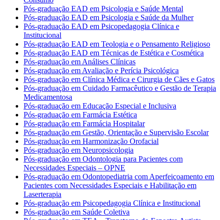
Pós-graduação EAD em Psicologia e Saúde Mental
Pós-graduação EAD em Psicologia e Saúde da Mulher
Pós-graduação EAD em Psicopedagogia Clínica e
Institucional
Pós-graduação EAD em Teologia e o Pensamento Religioso
Pós-graduação EAD em Técnicas de Estética e Cosmética
Pós-graduação em Análises Clínicas
Pós-graduação em Avaliação e Perícia Psicológica
Pós-graduação em Clínica Médica e Cirurgia de Cães e Gatos
Pós-graduação em Cuidado Farmacêutico e Gestão de Terapia
Medicamentosa
Pós-graduação em Educação Especial e Inclusiva
Pós-graduação em Farmácia Estética
Pós-graduação em Farmácia Hospitalar
Pós-graduação em Gestão, Orientação e Supervisão Escolar
Pós-graduação em Harmonização Orofacial
Pós-graduação em Neuropsicologia
Pós-graduação em Odontologia para Pacientes com
Necessidades Especiais – OPNE
Pós-graduação em Odontopediatria com Aperfeiçoamento em
Pacientes com Necessidades Especiais e Habilitação em
Laserterapia
Pós-graduação em Psicopedagogia Clínica e Institucional
Pós-graduação em Saúde Coletiva