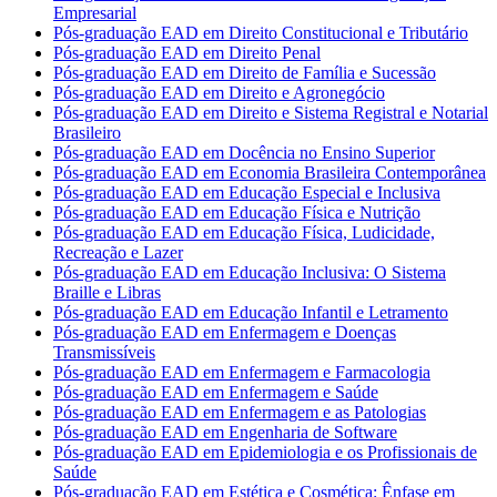
Empresarial
Pós-graduação EAD em Direito Constitucional e Tributário
Pós-graduação EAD em Direito Penal
Pós-graduação EAD em Direito de Família e Sucessão
Pós-graduação EAD em Direito e Agronegócio
Pós-graduação EAD em Direito e Sistema Registral e Notarial
Brasileiro
Pós-graduação EAD em Docência no Ensino Superior
Pós-graduação EAD em Economia Brasileira Contemporânea
Pós-graduação EAD em Educação Especial e Inclusiva
Pós-graduação EAD em Educação Física e Nutrição
Pós-graduação EAD em Educação Física, Ludicidade,
Recreação e Lazer
Pós-graduação EAD em Educação Inclusiva: O Sistema
Braille e Libras
Pós-graduação EAD em Educação Infantil e Letramento
Pós-graduação EAD em Enfermagem e Doenças
Transmissíveis
Pós-graduação EAD em Enfermagem e Farmacologia
Pós-graduação EAD em Enfermagem e Saúde
Pós-graduação EAD em Enfermagem e as Patologias
Pós-graduação EAD em Engenharia de Software
Pós-graduação EAD em Epidemiologia e os Profissionais de
Saúde
Pós-graduação EAD em Estética e Cosmética: Ênfase em