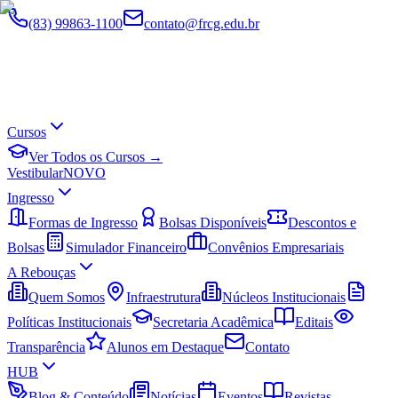
(83) 99863-1100
contato@frcg.edu.br
Cursos
Ver Todos os Cursos →
Vestibular
NOVO
Ingresso
Formas de Ingresso
Bolsas Disponíveis
Descontos e
Bolsas
Simulador Financeiro
Convênios Empresariais
A Rebouças
Quem Somos
Infraestrutura
Núcleos Institucionais
Políticas Institucionais
Secretaria Acadêmica
Editais
Transparência
Alunos em Destaque
Contato
HUB
Blog & Conteúdo
Notícias
Eventos
Revistas