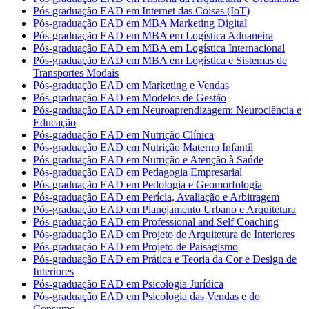
Pós-graduação EAD em Internet das Coisas (IoT)
Pós-graduação EAD em MBA Marketing Digital
Pós-graduação EAD em MBA em Logística Aduaneira
Pós-graduação EAD em MBA em Logística Internacional
Pós-graduação EAD em MBA em Logística e Sistemas de
Transportes Modais
Pós-graduação EAD em Marketing e Vendas
Pós-graduação EAD em Modelos de Gestão
Pós-graduação EAD em Neuroaprendizagem: Neurociência e
Educação
Pós-graduação EAD em Nutrição Clínica
Pós-graduação EAD em Nutrição Materno Infantil
Pós-graduação EAD em Nutrição e Atenção à Saúde
Pós-graduação EAD em Pedagogia Empresarial
Pós-graduação EAD em Pedologia e Geomorfologia
Pós-graduação EAD em Perícia, Avaliação e Arbitragem
Pós-graduação EAD em Planejamento Urbano e Arquitetura
Pós-graduação EAD em Professional and Self Coaching
Pós-graduação EAD em Projeto de Arquitetura de Interiores
Pós-graduação EAD em Projeto de Paisagismo
Pós-graduação EAD em Prática e Teoria da Cor e Design de
Interiores
Pós-graduação EAD em Psicologia Jurídica
Pós-graduação EAD em Psicologia das Vendas e do
Consumo