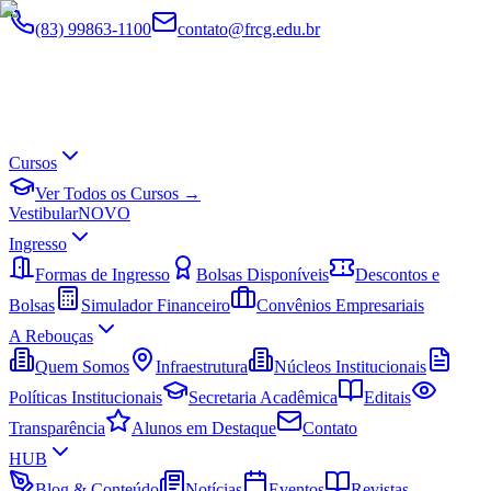
(83) 99863-1100
contato@frcg.edu.br
Cursos
Ver Todos os Cursos →
Vestibular
NOVO
Ingresso
Formas de Ingresso
Bolsas Disponíveis
Descontos e
Bolsas
Simulador Financeiro
Convênios Empresariais
A Rebouças
Quem Somos
Infraestrutura
Núcleos Institucionais
Políticas Institucionais
Secretaria Acadêmica
Editais
Transparência
Alunos em Destaque
Contato
HUB
Blog & Conteúdo
Notícias
Eventos
Revistas