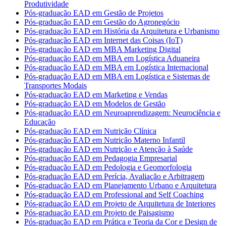
Produtividade
Pós-graduação EAD em Gestão de Projetos
Pós-graduação EAD em Gestão do Agronegócio
Pós-graduação EAD em História da Arquitetura e Urbanismo
Pós-graduação EAD em Internet das Coisas (IoT)
Pós-graduação EAD em MBA Marketing Digital
Pós-graduação EAD em MBA em Logística Aduaneira
Pós-graduação EAD em MBA em Logística Internacional
Pós-graduação EAD em MBA em Logística e Sistemas de
Transportes Modais
Pós-graduação EAD em Marketing e Vendas
Pós-graduação EAD em Modelos de Gestão
Pós-graduação EAD em Neuroaprendizagem: Neurociência e
Educação
Pós-graduação EAD em Nutrição Clínica
Pós-graduação EAD em Nutrição Materno Infantil
Pós-graduação EAD em Nutrição e Atenção à Saúde
Pós-graduação EAD em Pedagogia Empresarial
Pós-graduação EAD em Pedologia e Geomorfologia
Pós-graduação EAD em Perícia, Avaliação e Arbitragem
Pós-graduação EAD em Planejamento Urbano e Arquitetura
Pós-graduação EAD em Professional and Self Coaching
Pós-graduação EAD em Projeto de Arquitetura de Interiores
Pós-graduação EAD em Projeto de Paisagismo
Pós-graduação EAD em Prática e Teoria da Cor e Design de