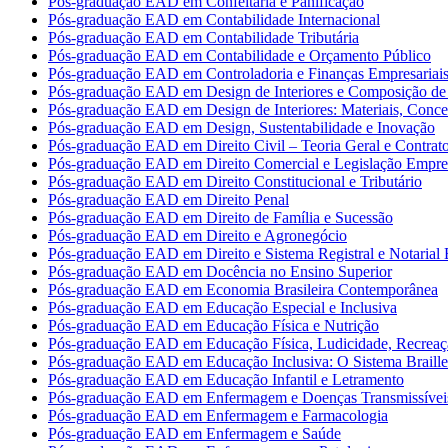
Pós-graduação EAD em Confeitaria e Panificação
Pós-graduação EAD em Contabilidade Internacional
Pós-graduação EAD em Contabilidade Tributária
Pós-graduação EAD em Contabilidade e Orçamento Público
Pós-graduação EAD em Controladoria e Finanças Empresariai
Pós-graduação EAD em Design de Interiores e Composição de 
Pós-graduação EAD em Design de Interiores: Materiais, Concei
Pós-graduação EAD em Design, Sustentabilidade e Inovação
Pós-graduação EAD em Direito Civil – Teoria Geral e Contrat
Pós-graduação EAD em Direito Comercial e Legislação Empres
Pós-graduação EAD em Direito Constitucional e Tributário
Pós-graduação EAD em Direito Penal
Pós-graduação EAD em Direito de Família e Sucessão
Pós-graduação EAD em Direito e Agronegócio
Pós-graduação EAD em Direito e Sistema Registral e Notarial B
Pós-graduação EAD em Docência no Ensino Superior
Pós-graduação EAD em Economia Brasileira Contemporânea
Pós-graduação EAD em Educação Especial e Inclusiva
Pós-graduação EAD em Educação Física e Nutrição
Pós-graduação EAD em Educação Física, Ludicidade, Recreaç
Pós-graduação EAD em Educação Inclusiva: O Sistema Braille
Pós-graduação EAD em Educação Infantil e Letramento
Pós-graduação EAD em Enfermagem e Doenças Transmissívei
Pós-graduação EAD em Enfermagem e Farmacologia
Pós-graduação EAD em Enfermagem e Saúde