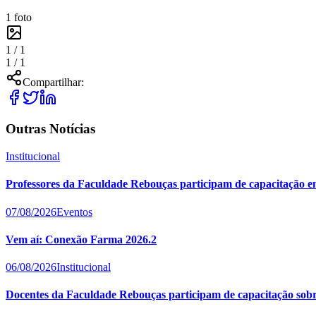
1
foto
1 /
1
1 /
1
Compartilhar:
Outras Notícias
Institucional
Professores da Faculdade Rebouças participam de capacitação e
07/08/2026
Eventos
Vem aí: Conexão Farma 2026.2
06/08/2026
Institucional
Docentes da Faculdade Rebouças participam de capacitação sobre 