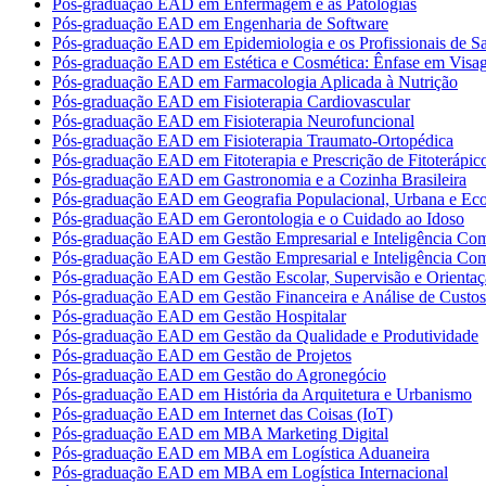
Pós-graduação EAD em Enfermagem e as Patologias
Pós-graduação EAD em Engenharia de Software
Pós-graduação EAD em Epidemiologia e os Profissionais de S
Pós-graduação EAD em Estética e Cosmética: Ênfase em Vis
Pós-graduação EAD em Farmacologia Aplicada à Nutrição
Pós-graduação EAD em Fisioterapia Cardiovascular
Pós-graduação EAD em Fisioterapia Neurofuncional
Pós-graduação EAD em Fisioterapia Traumato-Ortopédica
Pós-graduação EAD em Fitoterapia e Prescrição de Fitoterápic
Pós-graduação EAD em Gastronomia e a Cozinha Brasileira
Pós-graduação EAD em Geografia Populacional, Urbana e Ec
Pós-graduação EAD em Gerontologia e o Cuidado ao Idoso
Pós-graduação EAD em Gestão Empresarial e Inteligência Com
Pós-graduação EAD em Gestão Empresarial e Inteligência Com
Pós-graduação EAD em Gestão Escolar, Supervisão e Orientaç
Pós-graduação EAD em Gestão Financeira e Análise de Custos
Pós-graduação EAD em Gestão Hospitalar
Pós-graduação EAD em Gestão da Qualidade e Produtividade
Pós-graduação EAD em Gestão de Projetos
Pós-graduação EAD em Gestão do Agronegócio
Pós-graduação EAD em História da Arquitetura e Urbanismo
Pós-graduação EAD em Internet das Coisas (IoT)
Pós-graduação EAD em MBA Marketing Digital
Pós-graduação EAD em MBA em Logística Aduaneira
Pós-graduação EAD em MBA em Logística Internacional