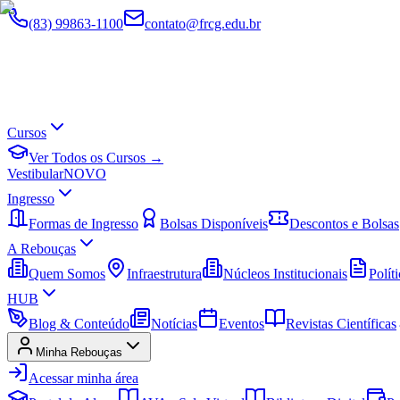
(83) 99863-1100
contato@frcg.edu.br
Cursos
Ver Todos os Cursos →
Vestibular
NOVO
Ingresso
Formas de Ingresso
Bolsas Disponíveis
Descontos e Bolsas
A Rebouças
Quem Somos
Infraestrutura
Núcleos Institucionais
Políti
HUB
Blog & Conteúdo
Notícias
Eventos
Revistas Científicas
Minha Rebouças
Acessar minha área