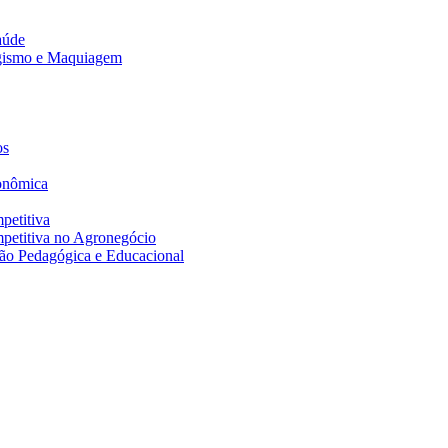
aúde
agismo e Maquiagem
os
onômica
petitiva
petitiva no Agronegócio
ão Pedagógica e Educacional