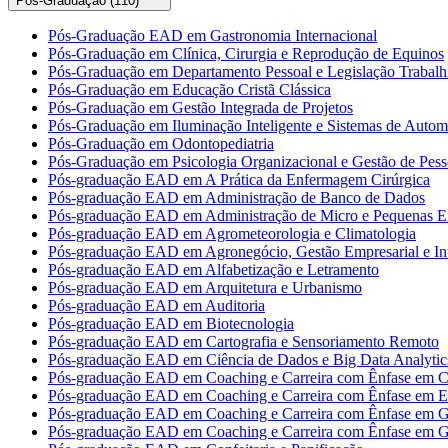
Pós-Graduação (
110
)
Pós-Graduação EAD em Gastronomia Internacional
Pós-Graduação em Clínica, Cirurgia e Reprodução de Equinos
Pós-Graduação em Departamento Pessoal e Legislação Trabalhi
Pós-Graduação em Educação Cristã Clássica
Pós-Graduação em Gestão Integrada de Projetos
Pós-Graduação em Iluminação Inteligente e Sistemas de Auto
Pós-Graduação em Odontopediatria
Pós-Graduação em Psicologia Organizacional e Gestão de Pess
Pós-graduação EAD em A Prática da Enfermagem Cirúrgica
Pós-graduação EAD em Administração de Banco de Dados
Pós-graduação EAD em Administração de Micro e Pequenas E
Pós-graduação EAD em Agrometeorologia e Climatologia
Pós-graduação EAD em Agronegócio, Gestão Empresarial e Int
Pós-graduação EAD em Alfabetização e Letramento
Pós-graduação EAD em Arquitetura e Urbanismo
Pós-graduação EAD em Auditoria
Pós-graduação EAD em Biotecnologia
Pós-graduação EAD em Cartografia e Sensoriamento Remoto
Pós-graduação EAD em Ciência de Dados e Big Data Analytic
Pós-graduação EAD em Coaching e Carreira com Ênfase em Co
Pós-graduação EAD em Coaching e Carreira com Ênfase em 
Pós-graduação EAD em Coaching e Carreira com Ênfase em G
Pós-graduação EAD em Coaching e Carreira com Ênfase em G