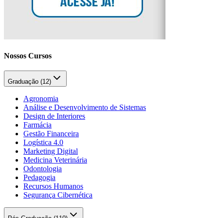
Nossos Cursos
Graduação (
12
)
Agronomia
Análise e Desenvolvimento de Sistemas
Design de Interiores
Farmácia
Gestão Financeira
Logística 4.0
Marketing Digital
Medicina Veterinária
Odontologia
Pedagogia
Recursos Humanos
Segurança Cibernética