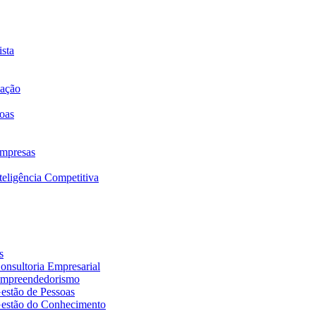
sta
mação
oas
mpresas
eligência Competitiva
s
nsultoria Empresarial
Empreendedorismo
estão de Pessoas
estão do Conhecimento