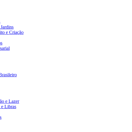
s
Jardins
to e Criação
os
arial
rasileiro
ão e Lazer
 e Libras
s