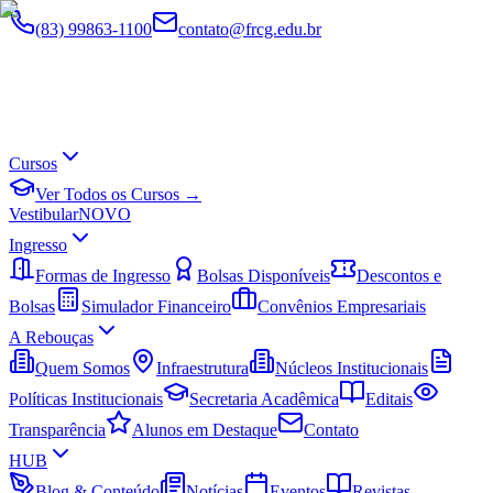
(83) 99863-1100
contato@frcg.edu.br
Cursos
Ver Todos os Cursos →
Vestibular
NOVO
Ingresso
Formas de Ingresso
Bolsas Disponíveis
Descontos e
Bolsas
Simulador Financeiro
Convênios Empresariais
A Rebouças
Quem Somos
Infraestrutura
Núcleos Institucionais
Políticas Institucionais
Secretaria Acadêmica
Editais
Transparência
Alunos em Destaque
Contato
HUB
Blog & Conteúdo
Notícias
Eventos
Revistas