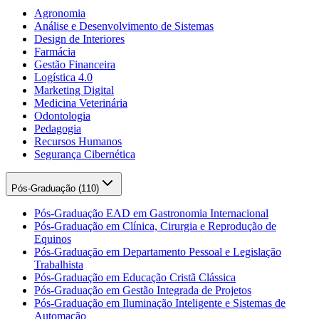
Agronomia
Análise e Desenvolvimento de Sistemas
Design de Interiores
Farmácia
Gestão Financeira
Logística 4.0
Marketing Digital
Medicina Veterinária
Odontologia
Pedagogia
Recursos Humanos
Segurança Cibernética
Pós-Graduação (
110
)
Pós-Graduação EAD em Gastronomia Internacional
Pós-Graduação em Clínica, Cirurgia e Reprodução de
Equinos
Pós-Graduação em Departamento Pessoal e Legislação
Trabalhista
Pós-Graduação em Educação Cristã Clássica
Pós-Graduação em Gestão Integrada de Projetos
Pós-Graduação em Iluminação Inteligente e Sistemas de
Automação