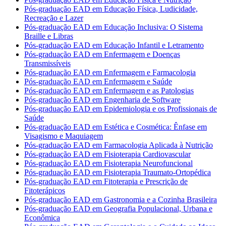
Pós-graduação EAD em Educação Física, Ludicidade,
Recreação e Lazer
Pós-graduação EAD em Educação Inclusiva: O Sistema
Braille e Libras
Pós-graduação EAD em Educação Infantil e Letramento
Pós-graduação EAD em Enfermagem e Doenças
Transmissíveis
Pós-graduação EAD em Enfermagem e Farmacologia
Pós-graduação EAD em Enfermagem e Saúde
Pós-graduação EAD em Enfermagem e as Patologias
Pós-graduação EAD em Engenharia de Software
Pós-graduação EAD em Epidemiologia e os Profissionais de
Saúde
Pós-graduação EAD em Estética e Cosmética: Ênfase em
Visagismo e Maquiagem
Pós-graduação EAD em Farmacologia Aplicada à Nutrição
Pós-graduação EAD em Fisioterapia Cardiovascular
Pós-graduação EAD em Fisioterapia Neurofuncional
Pós-graduação EAD em Fisioterapia Traumato-Ortopédica
Pós-graduação EAD em Fitoterapia e Prescrição de
Fitoterápicos
Pós-graduação EAD em Gastronomia e a Cozinha Brasileira
Pós-graduação EAD em Geografia Populacional, Urbana e
Econômica