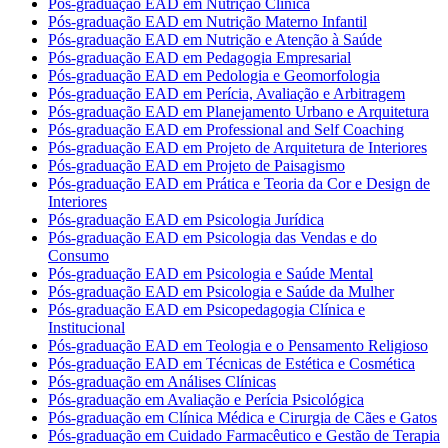
Pós-graduação EAD em Nutrição Clínica
Pós-graduação EAD em Nutrição Materno Infantil
Pós-graduação EAD em Nutrição e Atenção à Saúde
Pós-graduação EAD em Pedagogia Empresarial
Pós-graduação EAD em Pedologia e Geomorfologia
Pós-graduação EAD em Perícia, Avaliação e Arbitragem
Pós-graduação EAD em Planejamento Urbano e Arquitetura
Pós-graduação EAD em Professional and Self Coaching
Pós-graduação EAD em Projeto de Arquitetura de Interiores
Pós-graduação EAD em Projeto de Paisagismo
Pós-graduação EAD em Prática e Teoria da Cor e Design de
Interiores
Pós-graduação EAD em Psicologia Jurídica
Pós-graduação EAD em Psicologia das Vendas e do
Consumo
Pós-graduação EAD em Psicologia e Saúde Mental
Pós-graduação EAD em Psicologia e Saúde da Mulher
Pós-graduação EAD em Psicopedagogia Clínica e
Institucional
Pós-graduação EAD em Teologia e o Pensamento Religioso
Pós-graduação EAD em Técnicas de Estética e Cosmética
Pós-graduação em Análises Clínicas
Pós-graduação em Avaliação e Perícia Psicológica
Pós-graduação em Clínica Médica e Cirurgia de Cães e Gatos
Pós-graduação em Cuidado Farmacêutico e Gestão de Terapia