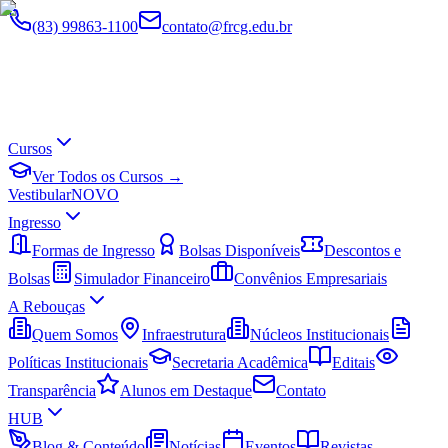
(83) 99863-1100
contato@frcg.edu.br
Cursos
Ver Todos os Cursos →
Vestibular
NOVO
Ingresso
Formas de Ingresso
Bolsas Disponíveis
Descontos e
Bolsas
Simulador Financeiro
Convênios Empresariais
A Rebouças
Quem Somos
Infraestrutura
Núcleos Institucionais
Políticas Institucionais
Secretaria Acadêmica
Editais
Transparência
Alunos em Destaque
Contato
HUB
Blog & Conteúdo
Notícias
Eventos
Revistas