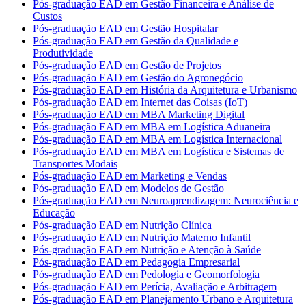
Pós-graduação EAD em Gestão Financeira e Análise de
Custos
Pós-graduação EAD em Gestão Hospitalar
Pós-graduação EAD em Gestão da Qualidade e
Produtividade
Pós-graduação EAD em Gestão de Projetos
Pós-graduação EAD em Gestão do Agronegócio
Pós-graduação EAD em História da Arquitetura e Urbanismo
Pós-graduação EAD em Internet das Coisas (IoT)
Pós-graduação EAD em MBA Marketing Digital
Pós-graduação EAD em MBA em Logística Aduaneira
Pós-graduação EAD em MBA em Logística Internacional
Pós-graduação EAD em MBA em Logística e Sistemas de
Transportes Modais
Pós-graduação EAD em Marketing e Vendas
Pós-graduação EAD em Modelos de Gestão
Pós-graduação EAD em Neuroaprendizagem: Neurociência e
Educação
Pós-graduação EAD em Nutrição Clínica
Pós-graduação EAD em Nutrição Materno Infantil
Pós-graduação EAD em Nutrição e Atenção à Saúde
Pós-graduação EAD em Pedagogia Empresarial
Pós-graduação EAD em Pedologia e Geomorfologia
Pós-graduação EAD em Perícia, Avaliação e Arbitragem
Pós-graduação EAD em Planejamento Urbano e Arquitetura