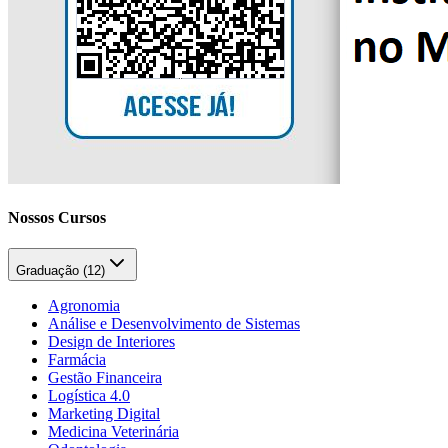
Nossos Cursos
Graduação (
12
)
Agronomia
Análise e Desenvolvimento de Sistemas
Design de Interiores
Farmácia
Gestão Financeira
Logística 4.0
Marketing Digital
Medicina Veterinária