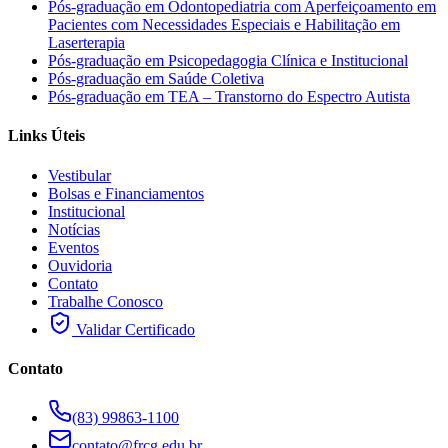
Pós-graduação em Odontopediatria com Aperfeiçoamento em
Pacientes com Necessidades Especiais e Habilitação em
Laserterapia
Pós-graduação em Psicopedagogia Clínica e Institucional
Pós-graduação em Saúde Coletiva
Pós-graduação em TEA – Transtorno do Espectro Autista
Links Úteis
Vestibular
Bolsas e Financiamentos
Institucional
Notícias
Eventos
Ouvidoria
Contato
Trabalhe Conosco
Validar Certificado
Contato
(83) 99863-1100
contato@frcg.edu.br