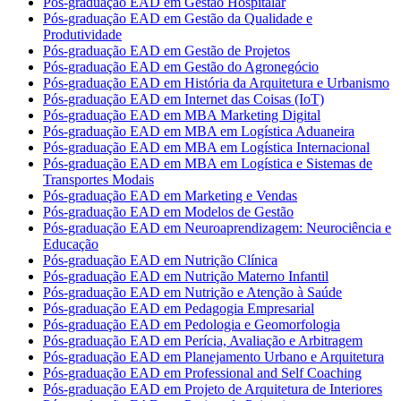
Pós-graduação EAD em Gestão Hospitalar
Pós-graduação EAD em Gestão da Qualidade e
Produtividade
Pós-graduação EAD em Gestão de Projetos
Pós-graduação EAD em Gestão do Agronegócio
Pós-graduação EAD em História da Arquitetura e Urbanismo
Pós-graduação EAD em Internet das Coisas (IoT)
Pós-graduação EAD em MBA Marketing Digital
Pós-graduação EAD em MBA em Logística Aduaneira
Pós-graduação EAD em MBA em Logística Internacional
Pós-graduação EAD em MBA em Logística e Sistemas de
Transportes Modais
Pós-graduação EAD em Marketing e Vendas
Pós-graduação EAD em Modelos de Gestão
Pós-graduação EAD em Neuroaprendizagem: Neurociência e
Educação
Pós-graduação EAD em Nutrição Clínica
Pós-graduação EAD em Nutrição Materno Infantil
Pós-graduação EAD em Nutrição e Atenção à Saúde
Pós-graduação EAD em Pedagogia Empresarial
Pós-graduação EAD em Pedologia e Geomorfologia
Pós-graduação EAD em Perícia, Avaliação e Arbitragem
Pós-graduação EAD em Planejamento Urbano e Arquitetura
Pós-graduação EAD em Professional and Self Coaching
Pós-graduação EAD em Projeto de Arquitetura de Interiores