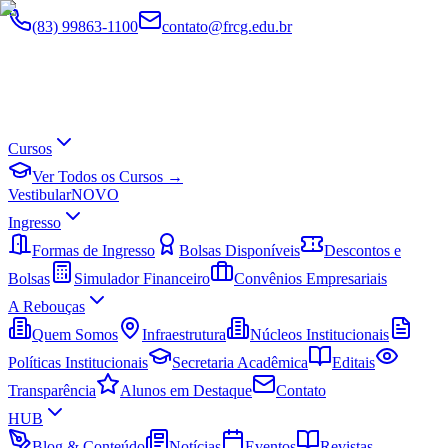
(83) 99863-1100
contato@frcg.edu.br
Cursos
Ver Todos os Cursos →
Vestibular
NOVO
Ingresso
Formas de Ingresso
Bolsas Disponíveis
Descontos e
Bolsas
Simulador Financeiro
Convênios Empresariais
A Rebouças
Quem Somos
Infraestrutura
Núcleos Institucionais
Políticas Institucionais
Secretaria Acadêmica
Editais
Transparência
Alunos em Destaque
Contato
HUB
Blog & Conteúdo
Notícias
Eventos
Revistas