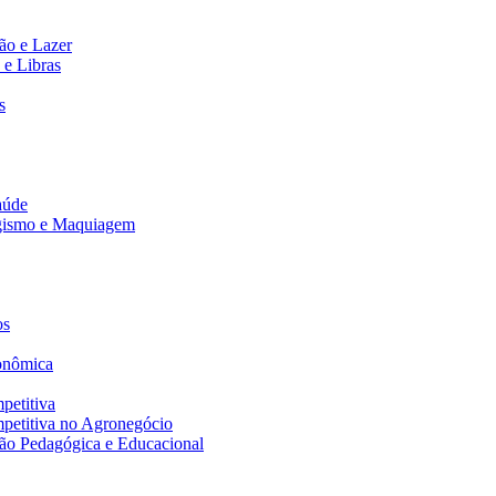
ão e Lazer
 e Libras
s
aúde
agismo e Maquiagem
os
onômica
petitiva
petitiva no Agronegócio
ão Pedagógica e Educacional