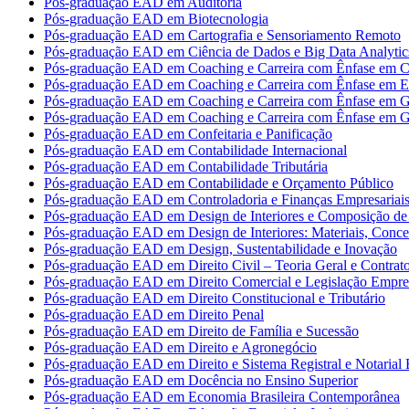
Pós-graduação EAD em Auditoria
Pós-graduação EAD em Biotecnologia
Pós-graduação EAD em Cartografia e Sensoriamento Remoto
Pós-graduação EAD em Ciência de Dados e Big Data Analytic
Pós-graduação EAD em Coaching e Carreira com Ênfase em Co
Pós-graduação EAD em Coaching e Carreira com Ênfase em 
Pós-graduação EAD em Coaching e Carreira com Ênfase em G
Pós-graduação EAD em Coaching e Carreira com Ênfase em G
Pós-graduação EAD em Confeitaria e Panificação
Pós-graduação EAD em Contabilidade Internacional
Pós-graduação EAD em Contabilidade Tributária
Pós-graduação EAD em Contabilidade e Orçamento Público
Pós-graduação EAD em Controladoria e Finanças Empresariai
Pós-graduação EAD em Design de Interiores e Composição de 
Pós-graduação EAD em Design de Interiores: Materiais, Concei
Pós-graduação EAD em Design, Sustentabilidade e Inovação
Pós-graduação EAD em Direito Civil – Teoria Geral e Contrat
Pós-graduação EAD em Direito Comercial e Legislação Empres
Pós-graduação EAD em Direito Constitucional e Tributário
Pós-graduação EAD em Direito Penal
Pós-graduação EAD em Direito de Família e Sucessão
Pós-graduação EAD em Direito e Agronegócio
Pós-graduação EAD em Direito e Sistema Registral e Notarial B
Pós-graduação EAD em Docência no Ensino Superior
Pós-graduação EAD em Economia Brasileira Contemporânea