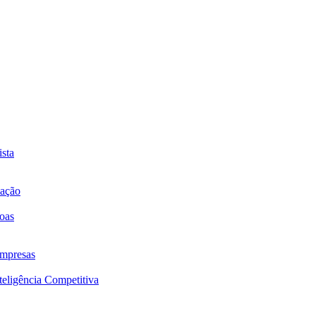
sta
mação
oas
mpresas
eligência Competitiva