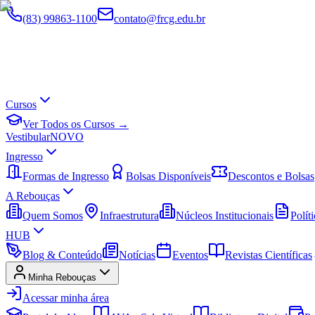
(83) 99863-1100
contato@frcg.edu.br
Cursos
Ver Todos os Cursos →
Vestibular
NOVO
Ingresso
Formas de Ingresso
Bolsas Disponíveis
Descontos e Bolsas
A Rebouças
Quem Somos
Infraestrutura
Núcleos Institucionais
Políti
HUB
Blog & Conteúdo
Notícias
Eventos
Revistas Científicas
Minha Rebouças
Acessar minha área