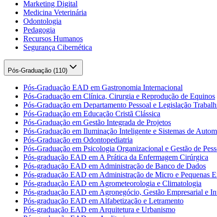
Marketing Digital
Medicina Veterinária
Odontologia
Pedagogia
Recursos Humanos
Segurança Cibernética
Pós-Graduação (
110
)
Pós-Graduação EAD em Gastronomia Internacional
Pós-Graduação em Clínica, Cirurgia e Reprodução de Equinos
Pós-Graduação em Departamento Pessoal e Legislação Trabalhi
Pós-Graduação em Educação Cristã Clássica
Pós-Graduação em Gestão Integrada de Projetos
Pós-Graduação em Iluminação Inteligente e Sistemas de Auto
Pós-Graduação em Odontopediatria
Pós-Graduação em Psicologia Organizacional e Gestão de Pess
Pós-graduação EAD em A Prática da Enfermagem Cirúrgica
Pós-graduação EAD em Administração de Banco de Dados
Pós-graduação EAD em Administração de Micro e Pequenas E
Pós-graduação EAD em Agrometeorologia e Climatologia
Pós-graduação EAD em Agronegócio, Gestão Empresarial e Int
Pós-graduação EAD em Alfabetização e Letramento
Pós-graduação EAD em Arquitetura e Urbanismo