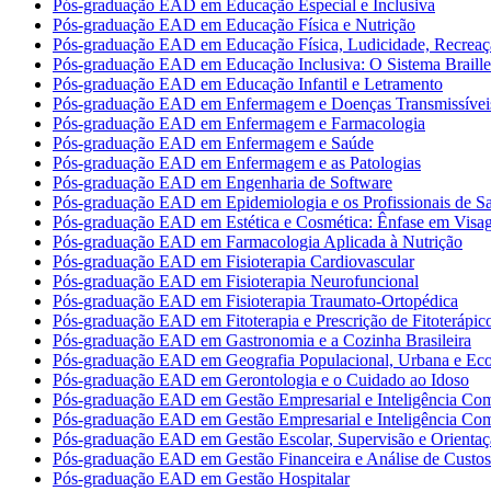
Pós-graduação EAD em Educação Especial e Inclusiva
Pós-graduação EAD em Educação Física e Nutrição
Pós-graduação EAD em Educação Física, Ludicidade, Recreaç
Pós-graduação EAD em Educação Inclusiva: O Sistema Braille
Pós-graduação EAD em Educação Infantil e Letramento
Pós-graduação EAD em Enfermagem e Doenças Transmissívei
Pós-graduação EAD em Enfermagem e Farmacologia
Pós-graduação EAD em Enfermagem e Saúde
Pós-graduação EAD em Enfermagem e as Patologias
Pós-graduação EAD em Engenharia de Software
Pós-graduação EAD em Epidemiologia e os Profissionais de S
Pós-graduação EAD em Estética e Cosmética: Ênfase em Vis
Pós-graduação EAD em Farmacologia Aplicada à Nutrição
Pós-graduação EAD em Fisioterapia Cardiovascular
Pós-graduação EAD em Fisioterapia Neurofuncional
Pós-graduação EAD em Fisioterapia Traumato-Ortopédica
Pós-graduação EAD em Fitoterapia e Prescrição de Fitoterápic
Pós-graduação EAD em Gastronomia e a Cozinha Brasileira
Pós-graduação EAD em Geografia Populacional, Urbana e Ec
Pós-graduação EAD em Gerontologia e o Cuidado ao Idoso
Pós-graduação EAD em Gestão Empresarial e Inteligência Com
Pós-graduação EAD em Gestão Empresarial e Inteligência Com
Pós-graduação EAD em Gestão Escolar, Supervisão e Orientaç
Pós-graduação EAD em Gestão Financeira e Análise de Custos
Pós-graduação EAD em Gestão Hospitalar