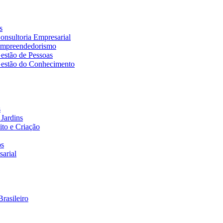
s
nsultoria Empresarial
Empreendedorismo
estão de Pessoas
estão do Conhecimento
s
Jardins
to e Criação
os
arial
rasileiro