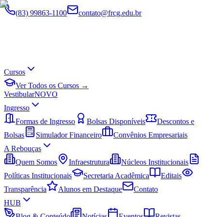
(83) 99863-1100
contato@frcg.edu.br
Cursos
Ver Todos os Cursos →
Vestibular
NOVO
Ingresso
Formas de Ingresso
Bolsas Disponíveis
Descontos e
Bolsas
Simulador Financeiro
Convênios Empresariais
A Rebouças
Quem Somos
Infraestrutura
Núcleos Institucionais
Políticas Institucionais
Secretaria Acadêmica
Editais
Transparência
Alunos em Destaque
Contato
HUB
Blog & Conteúdo
Notícias
Eventos
Revistas