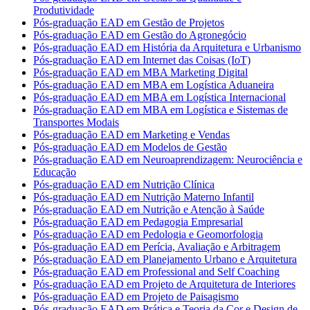
Produtividade
Pós-graduação EAD em Gestão de Projetos
Pós-graduação EAD em Gestão do Agronegócio
Pós-graduação EAD em História da Arquitetura e Urbanismo
Pós-graduação EAD em Internet das Coisas (IoT)
Pós-graduação EAD em MBA Marketing Digital
Pós-graduação EAD em MBA em Logística Aduaneira
Pós-graduação EAD em MBA em Logística Internacional
Pós-graduação EAD em MBA em Logística e Sistemas de
Transportes Modais
Pós-graduação EAD em Marketing e Vendas
Pós-graduação EAD em Modelos de Gestão
Pós-graduação EAD em Neuroaprendizagem: Neurociência e
Educação
Pós-graduação EAD em Nutrição Clínica
Pós-graduação EAD em Nutrição Materno Infantil
Pós-graduação EAD em Nutrição e Atenção à Saúde
Pós-graduação EAD em Pedagogia Empresarial
Pós-graduação EAD em Pedologia e Geomorfologia
Pós-graduação EAD em Perícia, Avaliação e Arbitragem
Pós-graduação EAD em Planejamento Urbano e Arquitetura
Pós-graduação EAD em Professional and Self Coaching
Pós-graduação EAD em Projeto de Arquitetura de Interiores
Pós-graduação EAD em Projeto de Paisagismo
Pós-graduação EAD em Prática e Teoria da Cor e Design de