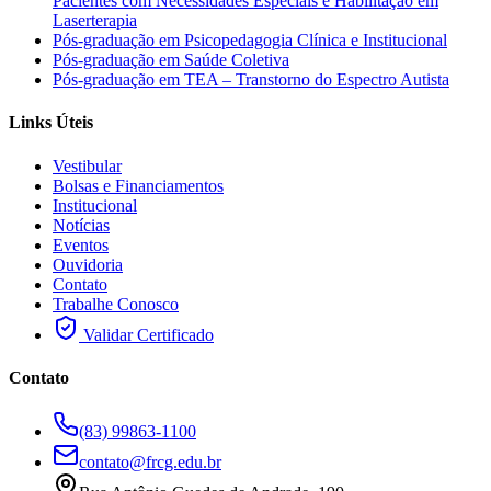
Pacientes com Necessidades Especiais e Habilitação em
Laserterapia
Pós-graduação em Psicopedagogia Clínica e Institucional
Pós-graduação em Saúde Coletiva
Pós-graduação em TEA – Transtorno do Espectro Autista
Links Úteis
Vestibular
Bolsas e Financiamentos
Institucional
Notícias
Eventos
Ouvidoria
Contato
Trabalhe Conosco
Validar Certificado
Contato
(83) 99863-1100
contato@frcg.edu.br