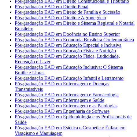
Pós-graduação EAD em Direito Constitucional e Tributário
Pós-graduação EAD em Direito Penal
Pós-graduação EAD em Direito de Família e Sucessão
Pós-graduação EAD em Direito e Agronegócio
Pós-graduação EAD em Direito e Sistema Registral e Notarial
Brasileiro
Pós-graduação EAD em Docência no Ensino Superior
Pós-graduação EAD em Economia Brasileira Contemporânea
Pós-graduação EAD em Educação Especial e Inclusiva
Pós-graduação EAD em Educação Física e Nutrição
Pós-graduação EAD em Educação Física, Ludicidade,
Recreação e Lazer
Pós-graduação EAD em Educação Inclusiva: O Sistema
Braille e Libras
Pós-graduação EAD em Educação Infantil e Letramento
Pós-graduação EAD em Enfermagem e Doenças
Transmissíveis
Pós-graduação EAD em Enfermagem e Farmacologia
Pós-graduação EAD em Enfermagem e Saúde
Pós-graduação EAD em Enfermagem e as Patologias
Pós-graduação EAD em Engenharia de Software
Pós-graduação EAD em Epidemiologia e os Profissionais de
Saúde
Pós-graduação EAD em Estética e Cosmética: Ênfase em
Visagismo e Maquiagem