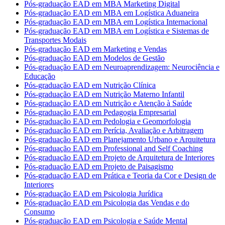
Pós-graduação EAD em MBA Marketing Digital
Pós-graduação EAD em MBA em Logística Aduaneira
Pós-graduação EAD em MBA em Logística Internacional
Pós-graduação EAD em MBA em Logística e Sistemas de
Transportes Modais
Pós-graduação EAD em Marketing e Vendas
Pós-graduação EAD em Modelos de Gestão
Pós-graduação EAD em Neuroaprendizagem: Neurociência e
Educação
Pós-graduação EAD em Nutrição Clínica
Pós-graduação EAD em Nutrição Materno Infantil
Pós-graduação EAD em Nutrição e Atenção à Saúde
Pós-graduação EAD em Pedagogia Empresarial
Pós-graduação EAD em Pedologia e Geomorfologia
Pós-graduação EAD em Perícia, Avaliação e Arbitragem
Pós-graduação EAD em Planejamento Urbano e Arquitetura
Pós-graduação EAD em Professional and Self Coaching
Pós-graduação EAD em Projeto de Arquitetura de Interiores
Pós-graduação EAD em Projeto de Paisagismo
Pós-graduação EAD em Prática e Teoria da Cor e Design de
Interiores
Pós-graduação EAD em Psicologia Jurídica
Pós-graduação EAD em Psicologia das Vendas e do
Consumo
Pós-graduação EAD em Psicologia e Saúde Mental