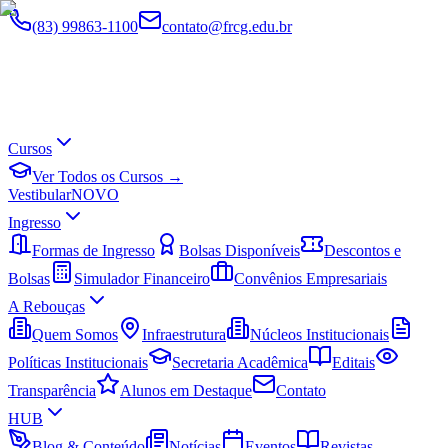
(83) 99863-1100
contato@frcg.edu.br
Cursos
Ver Todos os Cursos →
Vestibular
NOVO
Ingresso
Formas de Ingresso
Bolsas Disponíveis
Descontos e
Bolsas
Simulador Financeiro
Convênios Empresariais
A Rebouças
Quem Somos
Infraestrutura
Núcleos Institucionais
Políticas Institucionais
Secretaria Acadêmica
Editais
Transparência
Alunos em Destaque
Contato
HUB
Blog & Conteúdo
Notícias
Eventos
Revistas