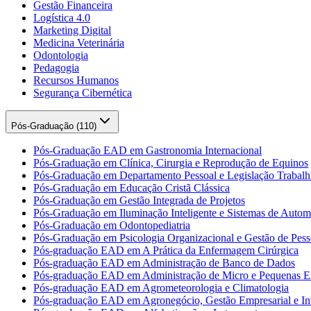
Gestão Financeira
Logística 4.0
Marketing Digital
Medicina Veterinária
Odontologia
Pedagogia
Recursos Humanos
Segurança Cibernética
Pós-Graduação (
110
)
Pós-Graduação EAD em Gastronomia Internacional
Pós-Graduação em Clínica, Cirurgia e Reprodução de Equinos
Pós-Graduação em Departamento Pessoal e Legislação Trabalhi
Pós-Graduação em Educação Cristã Clássica
Pós-Graduação em Gestão Integrada de Projetos
Pós-Graduação em Iluminação Inteligente e Sistemas de Auto
Pós-Graduação em Odontopediatria
Pós-Graduação em Psicologia Organizacional e Gestão de Pess
Pós-graduação EAD em A Prática da Enfermagem Cirúrgica
Pós-graduação EAD em Administração de Banco de Dados
Pós-graduação EAD em Administração de Micro e Pequenas E
Pós-graduação EAD em Agrometeorologia e Climatologia
Pós-graduação EAD em Agronegócio, Gestão Empresarial e Int