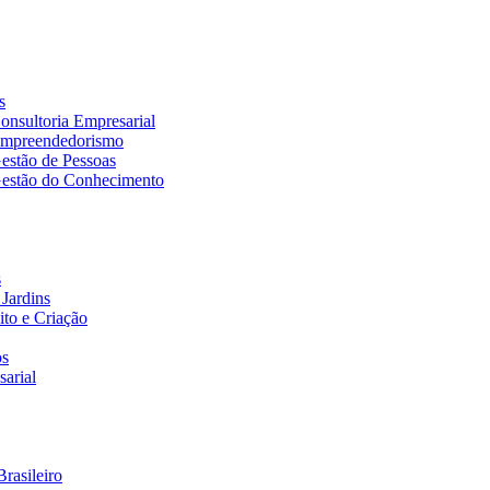
s
nsultoria Empresarial
Empreendedorismo
estão de Pessoas
estão do Conhecimento
s
Jardins
to e Criação
os
arial
rasileiro