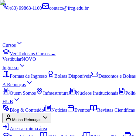
(83) 99863-1100
contato@frcg.edu.br
Cursos
Ver Todos os Cursos →
Vestibular
NOVO
Ingresso
Formas de Ingresso
Bolsas Disponíveis
Descontos e Bolsas
A Rebouças
Quem Somos
Infraestrutura
Núcleos Institucionais
Políti
HUB
Blog & Conteúdo
Notícias
Eventos
Revistas Científicas
Minha Rebouças
Acessar minha área