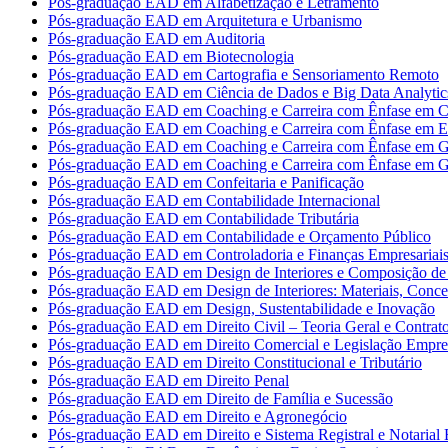
Pós-graduação EAD em Alfabetização e Letramento
Pós-graduação EAD em Arquitetura e Urbanismo
Pós-graduação EAD em Auditoria
Pós-graduação EAD em Biotecnologia
Pós-graduação EAD em Cartografia e Sensoriamento Remoto
Pós-graduação EAD em Ciência de Dados e Big Data Analytic
Pós-graduação EAD em Coaching e Carreira com Ênfase em Co
Pós-graduação EAD em Coaching e Carreira com Ênfase em 
Pós-graduação EAD em Coaching e Carreira com Ênfase em G
Pós-graduação EAD em Coaching e Carreira com Ênfase em G
Pós-graduação EAD em Confeitaria e Panificação
Pós-graduação EAD em Contabilidade Internacional
Pós-graduação EAD em Contabilidade Tributária
Pós-graduação EAD em Contabilidade e Orçamento Público
Pós-graduação EAD em Controladoria e Finanças Empresariai
Pós-graduação EAD em Design de Interiores e Composição de 
Pós-graduação EAD em Design de Interiores: Materiais, Concei
Pós-graduação EAD em Design, Sustentabilidade e Inovação
Pós-graduação EAD em Direito Civil – Teoria Geral e Contrat
Pós-graduação EAD em Direito Comercial e Legislação Empres
Pós-graduação EAD em Direito Constitucional e Tributário
Pós-graduação EAD em Direito Penal
Pós-graduação EAD em Direito de Família e Sucessão
Pós-graduação EAD em Direito e Agronegócio
Pós-graduação EAD em Direito e Sistema Registral e Notarial B