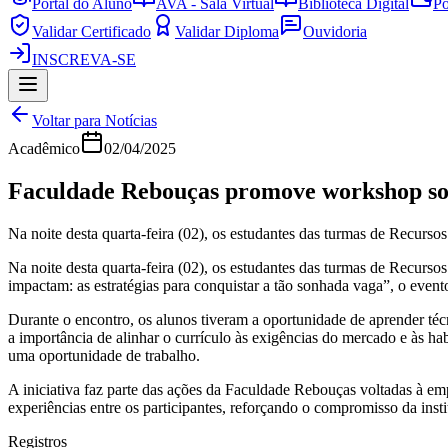
Portal do Aluno
AVA - Sala Virtual
Biblioteca Digital
Po
Validar Certificado
Validar Diploma
Ouvidoria
INSCREVA-SE
Voltar para Notícias
Acadêmico
02/04/2025
Faculdade Rebouças promove workshop sob
Na noite desta quarta-feira (02), os estudantes das turmas de Recur
Na noite desta quarta-feira (02), os estudantes das turmas de Recu
impactam: as estratégias para conquistar a tão sonhada vaga”, o event
Durante o encontro, os alunos tiveram a oportunidade de aprender técn
a importância de alinhar o currículo às exigências do mercado e às hab
uma oportunidade de trabalho.
A iniciativa faz parte das ações da Faculdade Rebouças voltadas à e
experiências entre os participantes, reforçando o compromisso da inst
Registros