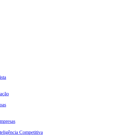
sta
mação
oas
mpresas
eligência Competitiva