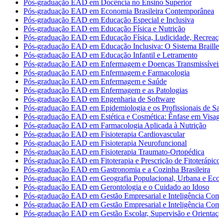
Pós-graduação EAD em Docência no Ensino Superior
Pós-graduação EAD em Economia Brasileira Contemporânea
Pós-graduação EAD em Educação Especial e Inclusiva
Pós-graduação EAD em Educação Física e Nutrição
Pós-graduação EAD em Educação Física, Ludicidade, Recreaç
Pós-graduação EAD em Educação Inclusiva: O Sistema Braille
Pós-graduação EAD em Educação Infantil e Letramento
Pós-graduação EAD em Enfermagem e Doenças Transmissívei
Pós-graduação EAD em Enfermagem e Farmacologia
Pós-graduação EAD em Enfermagem e Saúde
Pós-graduação EAD em Enfermagem e as Patologias
Pós-graduação EAD em Engenharia de Software
Pós-graduação EAD em Epidemiologia e os Profissionais de S
Pós-graduação EAD em Estética e Cosmética: Ênfase em Vis
Pós-graduação EAD em Farmacologia Aplicada à Nutrição
Pós-graduação EAD em Fisioterapia Cardiovascular
Pós-graduação EAD em Fisioterapia Neurofuncional
Pós-graduação EAD em Fisioterapia Traumato-Ortopédica
Pós-graduação EAD em Fitoterapia e Prescrição de Fitoterápic
Pós-graduação EAD em Gastronomia e a Cozinha Brasileira
Pós-graduação EAD em Geografia Populacional, Urbana e Ec
Pós-graduação EAD em Gerontologia e o Cuidado ao Idoso
Pós-graduação EAD em Gestão Empresarial e Inteligência Com
Pós-graduação EAD em Gestão Empresarial e Inteligência Com
Pós-graduação EAD em Gestão Escolar, Supervisão e Orientaç