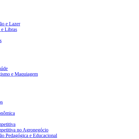
ão e Lazer
 e Libras
s
aúde
agismo e Maquiagem
os
onômica
petitiva
petitiva no Agronegócio
ão Pedagógica e Educacional