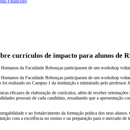
rtal Financeiro
re currículos de impacto para alunos de 
sos Humanos da Faculdade Rebouças participaram de um workshop voltado
rsos Humanos da Faculdade Rebouças participaram de um workshop voltad
o foi realizado no Campus 1 da instituição e ministrado pelo professor 
icas eficazes de elaboração de currículos, além de receber orientações
ilidades pessoais de cada candidato, ressaltando que a apresentação cor
mpregabilidade e ao fortalecimento da formação prática dos seus alun
ituição com a excelência no ensino e na preparação para o mercado de t