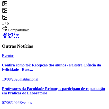
1 /
6
Compartilhar:
Outras Notícias
Eventos
Confira como foi: Recepção dos alunos - Palestra Ciência da
Felicidade - Busc...
10/08/2026
Institucional
Professores da Faculdade Rebouças participam de capacitação
em Práticas de Laboratório
07/08/2026
Eventos