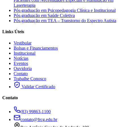
Pacientes com Necessidades Especiais e Habilitação em
Laserterapia
Pós-graduação em Psicopedagogia Clínica e Institucional
Pós-graduação em Saúde Coletiva
Pós-graduação em TEA – Transtorno do Espectro Autista
Links Úteis
Vestibular
Bolsas e Financiamentos
Institucional
Notícias
Eventos
Ouvidoria
Contato
Trabalhe Conosco
Validar Certificado
Contato
(83) 99863-1100
contato@frcg.edu.br