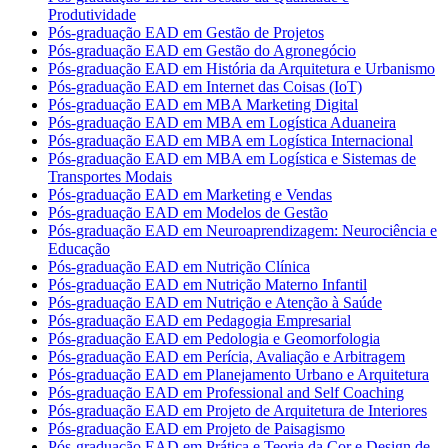
Produtividade
Pós-graduação EAD em Gestão de Projetos
Pós-graduação EAD em Gestão do Agronegócio
Pós-graduação EAD em História da Arquitetura e Urbanismo
Pós-graduação EAD em Internet das Coisas (IoT)
Pós-graduação EAD em MBA Marketing Digital
Pós-graduação EAD em MBA em Logística Aduaneira
Pós-graduação EAD em MBA em Logística Internacional
Pós-graduação EAD em MBA em Logística e Sistemas de
Transportes Modais
Pós-graduação EAD em Marketing e Vendas
Pós-graduação EAD em Modelos de Gestão
Pós-graduação EAD em Neuroaprendizagem: Neurociência e
Educação
Pós-graduação EAD em Nutrição Clínica
Pós-graduação EAD em Nutrição Materno Infantil
Pós-graduação EAD em Nutrição e Atenção à Saúde
Pós-graduação EAD em Pedagogia Empresarial
Pós-graduação EAD em Pedologia e Geomorfologia
Pós-graduação EAD em Perícia, Avaliação e Arbitragem
Pós-graduação EAD em Planejamento Urbano e Arquitetura
Pós-graduação EAD em Professional and Self Coaching
Pós-graduação EAD em Projeto de Arquitetura de Interiores
Pós-graduação EAD em Projeto de Paisagismo
Pós-graduação EAD em Prática e Teoria da Cor e Design de