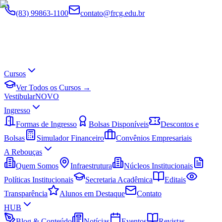
(83) 99863-1100
contato@frcg.edu.br
Cursos
Ver Todos os Cursos →
Vestibular
NOVO
Ingresso
Formas de Ingresso
Bolsas Disponíveis
Descontos e
Bolsas
Simulador Financeiro
Convênios Empresariais
A Rebouças
Quem Somos
Infraestrutura
Núcleos Institucionais
Políticas Institucionais
Secretaria Acadêmica
Editais
Transparência
Alunos em Destaque
Contato
HUB
Blog & Conteúdo
Notícias
Eventos
Revistas