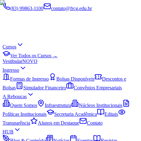
(83) 99863-1100
contato@frcg.edu.br
Cursos
Ver Todos os Cursos →
Vestibular
NOVO
Ingresso
Formas de Ingresso
Bolsas Disponíveis
Descontos e
Bolsas
Simulador Financeiro
Convênios Empresariais
A Rebouças
Quem Somos
Infraestrutura
Núcleos Institucionais
Políticas Institucionais
Secretaria Acadêmica
Editais
Transparência
Alunos em Destaque
Contato
HUB
Blog & Conteúdo
Notícias
Eventos
Revistas