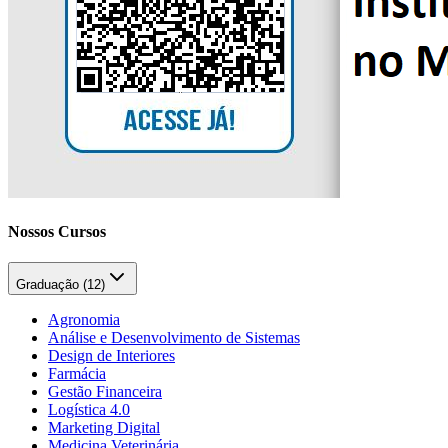
Nossos Cursos
Graduação (
12
)
Agronomia
Análise e Desenvolvimento de Sistemas
Design de Interiores
Farmácia
Gestão Financeira
Logística 4.0
Marketing Digital
Medicina Veterinária