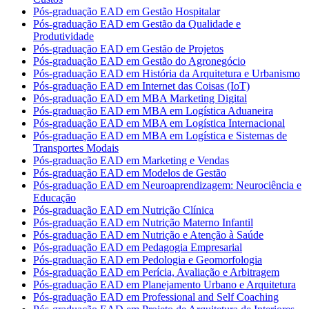
Pós-graduação EAD em Gestão Hospitalar
Pós-graduação EAD em Gestão da Qualidade e
Produtividade
Pós-graduação EAD em Gestão de Projetos
Pós-graduação EAD em Gestão do Agronegócio
Pós-graduação EAD em História da Arquitetura e Urbanismo
Pós-graduação EAD em Internet das Coisas (IoT)
Pós-graduação EAD em MBA Marketing Digital
Pós-graduação EAD em MBA em Logística Aduaneira
Pós-graduação EAD em MBA em Logística Internacional
Pós-graduação EAD em MBA em Logística e Sistemas de
Transportes Modais
Pós-graduação EAD em Marketing e Vendas
Pós-graduação EAD em Modelos de Gestão
Pós-graduação EAD em Neuroaprendizagem: Neurociência e
Educação
Pós-graduação EAD em Nutrição Clínica
Pós-graduação EAD em Nutrição Materno Infantil
Pós-graduação EAD em Nutrição e Atenção à Saúde
Pós-graduação EAD em Pedagogia Empresarial
Pós-graduação EAD em Pedologia e Geomorfologia
Pós-graduação EAD em Perícia, Avaliação e Arbitragem
Pós-graduação EAD em Planejamento Urbano e Arquitetura
Pós-graduação EAD em Professional and Self Coaching