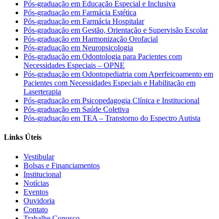
Pós-graduação em Educação Especial e Inclusiva
Pós-graduação em Farmácia Estética
Pós-graduação em Farmácia Hospitalar
Pós-graduação em Gestão, Orientação e Supervisão Escolar
Pós-graduação em Harmonização Orofacial
Pós-graduação em Neuropsicologia
Pós-graduação em Odontologia para Pacientes com
Necessidades Especiais – OPNE
Pós-graduação em Odontopediatria com Aperfeiçoamento em
Pacientes com Necessidades Especiais e Habilitação em
Laserterapia
Pós-graduação em Psicopedagogia Clínica e Institucional
Pós-graduação em Saúde Coletiva
Pós-graduação em TEA – Transtorno do Espectro Autista
Links Úteis
Vestibular
Bolsas e Financiamentos
Institucional
Notícias
Eventos
Ouvidoria
Contato
Trabalhe Conosco