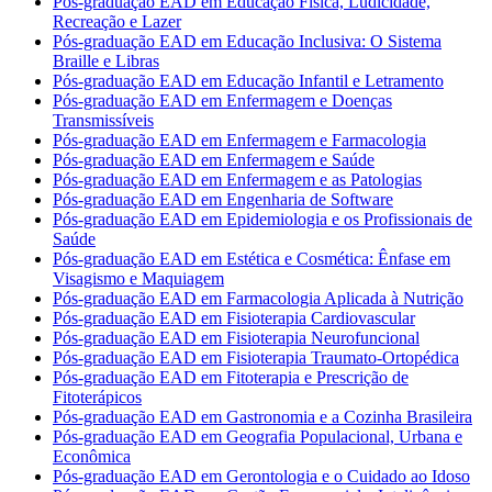
Pós-graduação EAD em Educação Física, Ludicidade,
Recreação e Lazer
Pós-graduação EAD em Educação Inclusiva: O Sistema
Braille e Libras
Pós-graduação EAD em Educação Infantil e Letramento
Pós-graduação EAD em Enfermagem e Doenças
Transmissíveis
Pós-graduação EAD em Enfermagem e Farmacologia
Pós-graduação EAD em Enfermagem e Saúde
Pós-graduação EAD em Enfermagem e as Patologias
Pós-graduação EAD em Engenharia de Software
Pós-graduação EAD em Epidemiologia e os Profissionais de
Saúde
Pós-graduação EAD em Estética e Cosmética: Ênfase em
Visagismo e Maquiagem
Pós-graduação EAD em Farmacologia Aplicada à Nutrição
Pós-graduação EAD em Fisioterapia Cardiovascular
Pós-graduação EAD em Fisioterapia Neurofuncional
Pós-graduação EAD em Fisioterapia Traumato-Ortopédica
Pós-graduação EAD em Fitoterapia e Prescrição de
Fitoterápicos
Pós-graduação EAD em Gastronomia e a Cozinha Brasileira
Pós-graduação EAD em Geografia Populacional, Urbana e
Econômica
Pós-graduação EAD em Gerontologia e o Cuidado ao Idoso