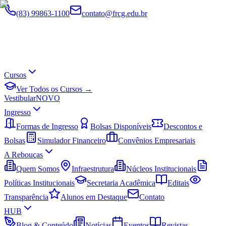
(83) 99863-1100
contato@frcg.edu.br
Cursos
Ver Todos os Cursos →
Vestibular
NOVO
Ingresso
Formas de Ingresso
Bolsas Disponíveis
Descontos e
Bolsas
Simulador Financeiro
Convênios Empresariais
A Rebouças
Quem Somos
Infraestrutura
Núcleos Institucionais
Políticas Institucionais
Secretaria Acadêmica
Editais
Transparência
Alunos em Destaque
Contato
HUB
Blog & Conteúdo
Notícias
Eventos
Revistas