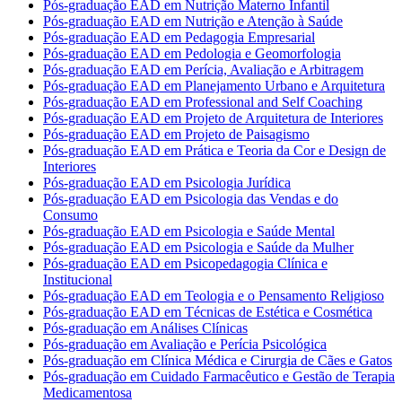
Pós-graduação EAD em Nutrição Materno Infantil
Pós-graduação EAD em Nutrição e Atenção à Saúde
Pós-graduação EAD em Pedagogia Empresarial
Pós-graduação EAD em Pedologia e Geomorfologia
Pós-graduação EAD em Perícia, Avaliação e Arbitragem
Pós-graduação EAD em Planejamento Urbano e Arquitetura
Pós-graduação EAD em Professional and Self Coaching
Pós-graduação EAD em Projeto de Arquitetura de Interiores
Pós-graduação EAD em Projeto de Paisagismo
Pós-graduação EAD em Prática e Teoria da Cor e Design de
Interiores
Pós-graduação EAD em Psicologia Jurídica
Pós-graduação EAD em Psicologia das Vendas e do
Consumo
Pós-graduação EAD em Psicologia e Saúde Mental
Pós-graduação EAD em Psicologia e Saúde da Mulher
Pós-graduação EAD em Psicopedagogia Clínica e
Institucional
Pós-graduação EAD em Teologia e o Pensamento Religioso
Pós-graduação EAD em Técnicas de Estética e Cosmética
Pós-graduação em Análises Clínicas
Pós-graduação em Avaliação e Perícia Psicológica
Pós-graduação em Clínica Médica e Cirurgia de Cães e Gatos
Pós-graduação em Cuidado Farmacêutico e Gestão de Terapia
Medicamentosa